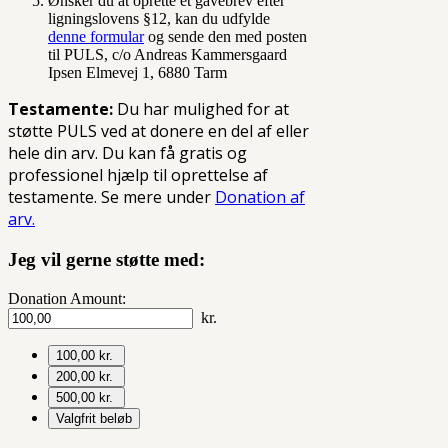
Ønsker du at oprette et gavebrev efter
ligningslovens §12, kan du udfylde
denne formular
og sende den med posten
til PULS, c/o Andreas Kammersgaard
Ipsen Elmevej 1, 6880 Tarm
Testamente:
Du har mulighed for at
støtte PULS ved at donere en del af eller
hele din arv. Du kan få gratis og
professionel hjælp til oprettelse af
testamente. Se mere under
Donation af
arv.
Jeg vil gerne støtte med:
Donation Amount:
kr.
100,00 kr.
200,00 kr.
500,00 kr.
Valgfrit beløb