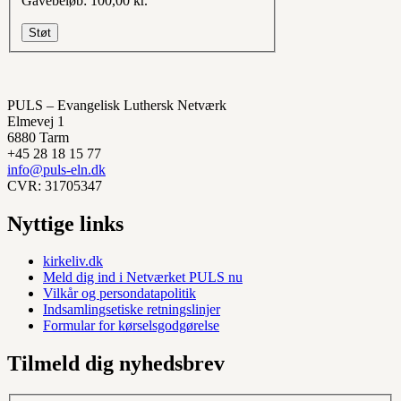
Gavebeløb:
100,00 kr.
PULS – Evangelisk Luthersk Netværk
Elmevej 1
6880 Tarm
+45 28 18 15 77
info@puls-eln.dk
CVR: 31705347
Nyttige links
kirkeliv.dk
Meld dig ind i Netværket PULS nu
Vilkår og persondatapolitik
Indsamlingsetiske retningslinjer
Formular for kørselsgodgørelse
Tilmeld dig nyhedsbrev