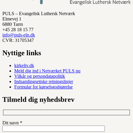
PULS – Evangelisk Luthersk Netværk
Elmevej 1
6880 Tarm
+45 28 18 15 77
info@puls-eln.dk
CVR: 31705347
Nyttige links
kirkeliv.dk
Meld dig ind i Netværket PULS nu
Vilkår og persondatapolitik
Indsamlingsetiske retningslinjer
Formular for kørselsgodgørelse
Tilmeld dig nyhedsbrev
Dit navn *