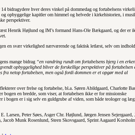
14 bidragydere hver deres vinkel på dommedag og fortabelsens virkel
nde og opbyggelige kapitler om himmel og helvede i kirkehistorien, i mus
ske perspektiver.
præst Henrik Højlund og IM’s formand Hans-Ole Bækgaard, og der er i
vet.
gen en svær virkelighed nærværende og faktisk letlæst, selv om indhold
ogens mange bidrag
“en vandring rundt om fortabelsens bjerg i en erke
 bagvendt opbyggelighed bliver de forskellige perspektiver på fortabelsen 
er os fra netop fortabelsen, men også fordi dommen er et opgør med al
flekterer over frelse og fortabelse, bl.a. Søren Abildgaard, Charlotte 
bogen en bredde, som viser, at fortabelsen ikke er for missionske
r i bogen er i sig selv en guldgrube af viden, som både teologer og læg
E. Larsen, Peter Søes, Asger Chr. Højlund, Jørgen Jensen Sejergaard,
, Jacob Munk Rosenlund, Steen Skovsgaard, Sprint Aagaard Korshol