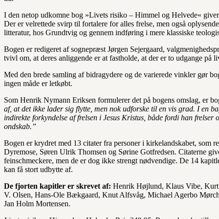
I den netop udkomne bog »Livets risiko – Himmel og Helvede« giver 
Der er velrettede svirp til fortalere for alles frelse, men også oplyse
litteratur, hos Grundtvig og gennem indføring i mere klassiske teologi
Bogen er redigeret af sognepræst Jørgen Sejergaard, valgmenigheds
tvivl om, at deres anliggende er at fastholde, at der er to udgange på li
Med den brede samling af bidragydere og de varierede vinkler gør bo
ingen måde er letkøbt.
Som Henrik Nymann Eriksen formulerer det på bogens omslag, er b
af, at det ikke lader sig flytte, men nok udforske til en vis grad. I en
indirekte forkyndelse af frelsen i Jesus Kristus, både fordi han frels
ondskab.”
Bogen er krydret med 13 citater fra personer i kirkelandskabet, som re
Dyremose, Søren Ulrik Thomsen og Sørine Gotfredsen. Citaterne giver 
feinschmeckere, men de er dog ikke strengt nødvendige. De 14 kapitle
kan få stort udbytte af.
De fjorten kapitler er skrevet af:
Henrik Højlund, Klaus Vibe, Kurt 
V. Olsen, Hans-Ole Bækgaard, Knut Alfsvåg, Michael Agerbo Mørch
Jan Holm Mortensen.