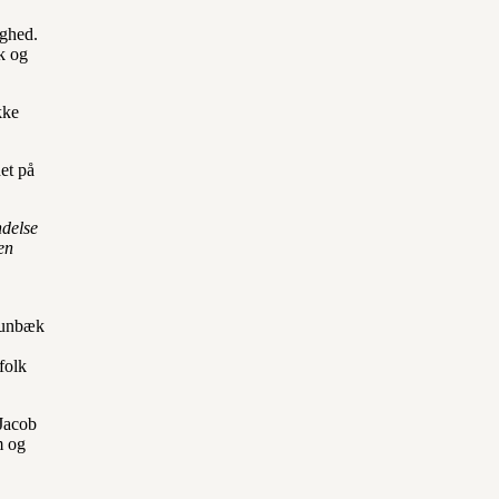
ighed.
ik og
kke
et på
ndelse
en
Baunbæk
folk
 Jacob
m og