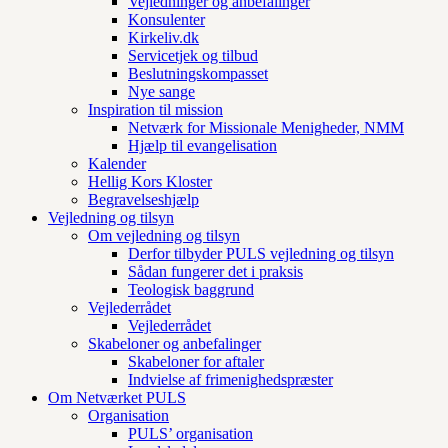
Vejledninger og anbefalinger
Konsulenter
Kirkeliv.dk
Servicetjek og tilbud
Beslutningskompasset
Nye sange
Inspiration til mission
Netværk for Missionale Menigheder, NMM
Hjælp til evangelisation
Kalender
Hellig Kors Kloster
Begravelseshjælp
Vejledning og tilsyn
Om vejledning og tilsyn
Derfor tilbyder PULS vejledning og tilsyn
Sådan fungerer det i praksis
Teologisk baggrund
Vejlederrådet
Vejlederrådet
Skabeloner og anbefalinger
Skabeloner for aftaler
Indvielse af frimenighedspræster
Om Netværket PULS
Organisation
PULS’ organisation