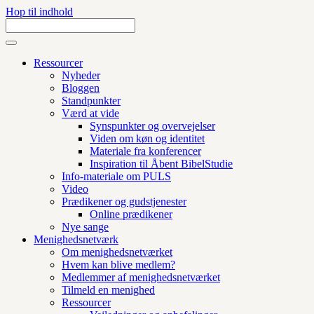
Hop til indhold
Ressourcer
Nyheder
Bloggen
Standpunkter
Værd at vide
Synspunkter og overvejelser
Viden om køn og identitet
Materiale fra konferencer
Inspiration til Åbent BibelStudie
Info-materiale om PULS
Video
Prædikener og gudstjenester
Online prædikener
Nye sange
Menighedsnetværk
Om menighedsnetværket
Hvem kan blive medlem?
Medlemmer af menighedsnetværket
Tilmeld en menighed
Ressourcer