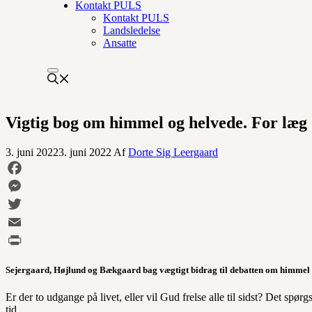
Kontakt PULS
Kontakt PULS
Landsledelse
Ansatte
Vigtig bog om himmel og helvede. For læg
3. juni 2022
3. juni 2022
Af
Dorte Sig Leergaard
Facebook
Messenger
Twitter
Email
Print
Sejergaard, Højlund og Bækgaard bag vægtigt bidrag til debatten om himmel 
Er der to udgange på livet, eller vil Gud frelse alle til sidst? Det sp
tid.