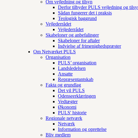
Om vejledning og tilsyn
Derfor tilbyder PULS vejledning og tilsy
Sådan fungerer det i praksis
Teologisk baggrund
Vejlederrådet
Vejlederrådet
Skabeloner og anbefalinger
Skabeloner for aftaler
Indvielse af frimenighedspræster
Om Netværket PULS
Organisation
PULS’ organisation
Landsledelsen
Ansatte
Repræsentantskab
Fakta og grundlag
Det vil PULS
Odenseerklæringen
Vedtægter
Økonomi
PULS' historie
Regionale netværk
Netværk
Information og oprettelse
Bliv medlem