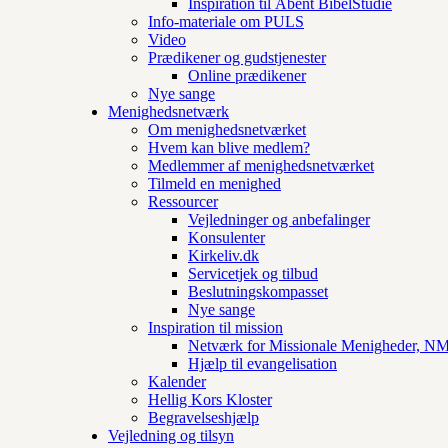
Inspiration til Åbent BibelStudie
Info-materiale om PULS
Video
Prædikener og gudstjenester
Online prædikener
Nye sange
Menighedsnetværk
Om menighedsnetværket
Hvem kan blive medlem?
Medlemmer af menighedsnetværket
Tilmeld en menighed
Ressourcer
Vejledninger og anbefalinger
Konsulenter
Kirkeliv.dk
Servicetjek og tilbud
Beslutningskompasset
Nye sange
Inspiration til mission
Netværk for Missionale Menigheder, 
Hjælp til evangelisation
Kalender
Hellig Kors Kloster
Begravelseshjælp
Vejledning og tilsyn