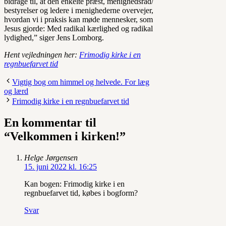
bidrage til, at den enkelte præst, menighedsråd/
bestyrelser og ledere i menighederne overvejer,
hvordan vi i praksis kan møde mennesker, som
Jesus gjorde: Med radikal kærlighed og radikal
lydighed,” siger Jens Lomborg.
Hent vejledningen her:
Frimodig kirke i en
regnbuefarvet tid
Vigtig bog om himmel og helvede. For læg
og lærd
Frimodig kirke i en regnbuefarvet tid
En kommentar til
“Velkommen i kirken!”
Helge Jørgensen
15. juni 2022 kl. 16:25
Kan bogen: Frimodig kirke i en
regnbuefarvet tid, købes i bogform?
Svar