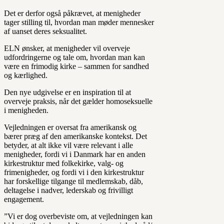
Det er derfor også påkrævet, at menigheder
tager stilling til, hvordan man møder mennesker
af uanset deres seksualitet.
ELN ønsker, at menigheder vil overveje
udfordringerne og tale om, hvordan man kan
være en frimodig kirke – sammen for sandhed
og kærlighed.
Den nye udgivelse er en inspiration til at
overveje praksis, når det gælder homoseksuelle
i menigheden.
Vejledningen er oversat fra amerikansk og
bærer præg af den amerikanske kontekst. Det
betyder, at alt ikke vil være relevant i alle
menigheder, fordi vi i Danmark har en anden
kirkestruktur med folkekirke, valg- og
frimenigheder, og fordi vi i den kirkestruktur
har forskellige tilgange til medlemskab, dåb,
deltagelse i nadver, lederskab og frivilligt
engagement.
”Vi er dog overbeviste om, at vejledningen kan