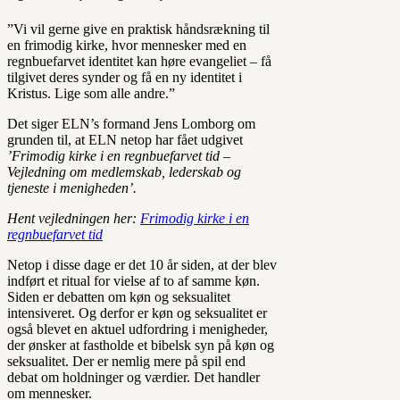
”Vi vil gerne give en praktisk håndsrækning til
en frimodig kirke, hvor mennesker med en
regnbuefarvet identitet kan høre evangeliet – få
tilgivet deres synder og få en ny identitet i
Kristus. Lige som alle andre.”
Det siger ELN’s formand Jens Lomborg om
grunden til, at ELN netop har fået udgivet
’Frimodig kirke i en regnbuefarvet tid –
Vejledning om medlemskab, lederskab og
tjeneste i menigheden’.
Hent vejledningen her:
Frimodig kirke i en
regnbuefarvet tid
Netop i disse dage er det 10 år siden, at der blev
indført et ritual for vielse af to af samme køn.
Siden er debatten om køn og seksualitet
intensiveret. Og derfor er køn og seksualitet er
også blevet en aktuel udfordring i menigheder,
der ønsker at fastholde et bibelsk syn på køn og
seksualitet. Der er nemlig mere på spil end
debat om holdninger og værdier. Det handler
om mennesker.