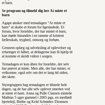
et barn.
Se program og tilmeld dig her At miste et
barn
Agape ønsker med temadagen “At miste et
barn” at skabe et forum for ligesindede. Et
forum, hvor forældre, der har mistet et barn,
kan møde hinanden i en ramme af kristent
fællesskab, tryghed, omsorg og forbøn.
Gennem oplæg og udveksling af oplevelser og
erfaringer er håbet, at deltagerne kan få hjælp til
at komme et skridt videre i sorgen.
Temadagen er kun åben for forældre, der selv
har prøvet at miste. Men alle, der har mistet, er
velkomne, også selv om det er lang tid siden,
det skete.
Styregruppen bag temadagen er tilstede hele
dagen, og de har alle selv oplevet smerten ved
at miste et barn. Anna og Palle Clausen mistede
Mathias 5 uger gammel i 2005 pga. en medfødt
hjertefejl, Birthe og Keld Schrøder-Thomsen