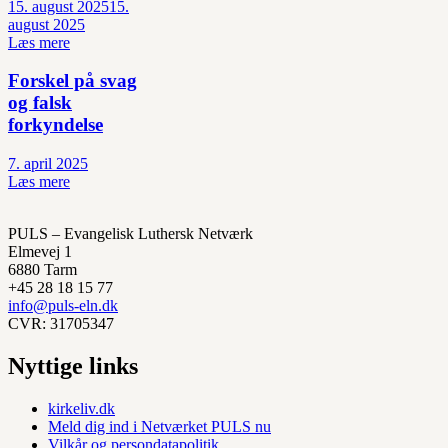
15. august 2025
15.
august 2025
Læs mere
Forskel på svag
og falsk
forkyndelse
7. april 2025
Læs mere
PULS – Evangelisk Luthersk Netværk
Elmevej 1
6880 Tarm
+45 28 18 15 77
info@puls-eln.dk
CVR: 31705347
Nyttige links
kirkeliv.dk
Meld dig ind i Netværket PULS nu
Vilkår og persondatapolitik