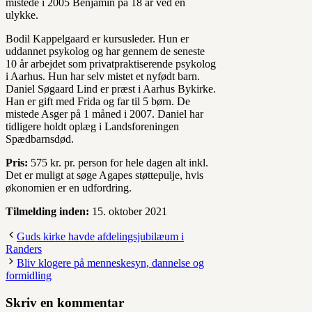
mistede i 2005 Benjamin på 18 år ved en
ulykke.
Bodil Kappelgaard er kursusleder. Hun er
uddannet psykolog og har gennem de seneste
10 år arbejdet som privatpraktiserende psykolog
i Aarhus. Hun har selv mistet et nyfødt barn.
Daniel Søgaard Lind er præst i Aarhus Bykirke.
Han er gift med Frida og far til 5 børn. De
mistede Asger på 1 måned i 2007. Daniel har
tidligere holdt oplæg i Landsforeningen
Spædbarnsdød.
Pris:
575 kr. pr. person for hele dagen alt inkl.
Det er muligt at søge Agapes støttepulje, hvis
økonomien er en udfordring.
Tilmelding inden:
15. oktober 2021
Guds kirke havde afdelingsjubilæum i
Randers
Bliv klogere på menneskesyn, dannelse og
formidling
Skriv en kommentar