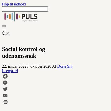
Hop til indhold
Social kontrol og
udenomssnak
22. januar 2022
8. oktober 2020
Af
Dorte Sig
Leergaard
Facebook
Messenger
Twitter
Email
Print