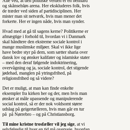
Alle ved, at den politiske verden er en benhård
og skånselsløs arena. Her ekskluderes folk, hvis
de træder ved siden af partidisciplinen. Her
mister man sit netværk, hvis man mener det
forkerte. Her er ingen nåde, hvis man synder.
Hvad med at gå til sagens kerne? Politikerne er
afmægtige i forhold til, hvordan vi i Danmark
skal håndtere den ekstreme sociale kontrol i
mange muslimske miljøer. Skal vi ikke lige
have bedre styr på dem, som sætter sharia over
dansk lov og ønsker kalifater og islamiske stater
– med den deraf følgende indoktrinering,
overvågning og ja, sociale kontrol, det stigende
jødehad, manglen på ytringsfrihed, på
religionsfrihed og så videre?
Det er muligt, at man kan finde enkelte
eksempler fra kirken her og der, men hvis man
ønsker at måle upassende og manipulerende
social kontrol, så er der nok voldsomt større
udslag på geigertælleren, hvis man går en tur
på på Nørrebro – og på Christiansborg.
Til mine kristne trosfæller vil jeg sige
, at vi
selvfølgelig til hver en tid må overveje, hvordan