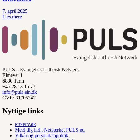
7. april 2025
Læs mere
PULS – Evangelisk Luthersk Netværk
Elmevej 1
6880 Tarm
+45 28 18 15 77
info@puls-eln.dk
CVR: 31705347
Nyttige links
kirkeliv.dk
Meld dig ind i Netværket PULS nu
Vilkår og persondatapolitik