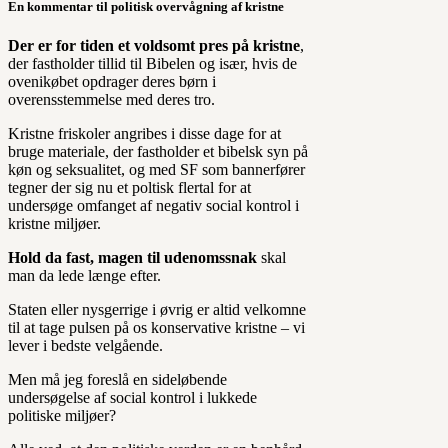
En kommentar til politisk overvågning af kristne
Der er for tiden et voldsomt pres på kristne
,
der fastholder tillid til Bibelen og især, hvis de
ovenikøbet opdrager deres børn i
overensstemmelse med deres tro.
Kristne friskoler angribes i disse dage for at
bruge materiale, der fastholder et bibelsk syn på
køn og seksualitet, og med SF som bannerfører
tegner der sig nu et poltisk flertal for at
undersøge omfanget af negativ social kontrol i
kristne miljøer.
Hold da fast, magen til udenomssnak
skal
man da lede længe efter.
Staten eller nysgerrige i øvrig er altid velkomne
til at tage pulsen på os konservative kristne – vi
lever i bedste velgående.
Men må jeg foreslå en sideløbende
undersøgelse af social kontrol i lukkede
politiske miljøer?