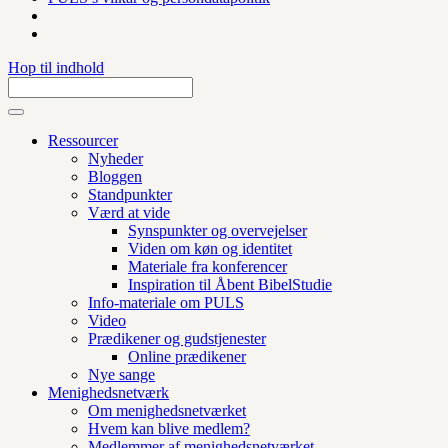
Hop til indhold
Ressourcer
Nyheder
Bloggen
Standpunkter
Værd at vide
Synspunkter og overvejelser
Viden om køn og identitet
Materiale fra konferencer
Inspiration til Åbent BibelStudie
Info-materiale om PULS
Video
Prædikener og gudstjenester
Online prædikener
Nye sange
Menighedsnetværk
Om menighedsnetværket
Hvem kan blive medlem?
Medlemmer af menighedsnetværket