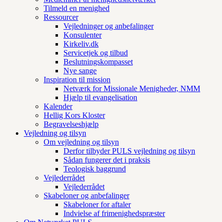
Tilmeld en menighed
Ressourcer
Vejledninger og anbefalinger
Konsulenter
Kirkeliv.dk
Servicetjek og tilbud
Beslutningskompasset
Nye sange
Inspiration til mission
Netværk for Missionale Menigheder, NMM
Hjælp til evangelisation
Kalender
Hellig Kors Kloster
Begravelseshjælp
Vejledning og tilsyn
Om vejledning og tilsyn
Derfor tilbyder PULS vejledning og tilsyn
Sådan fungerer det i praksis
Teologisk baggrund
Vejlederrådet
Vejlederrådet
Skabeloner og anbefalinger
Skabeloner for aftaler
Indvielse af frimenighedspræster