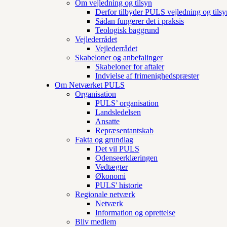
Om vejledning og tilsyn
Derfor tilbyder PULS vejledning og tilsy
Sådan fungerer det i praksis
Teologisk baggrund
Vejlederrådet
Vejlederrådet
Skabeloner og anbefalinger
Skabeloner for aftaler
Indvielse af frimenighedspræster
Om Netværket PULS
Organisation
PULS’ organisation
Landsledelsen
Ansatte
Repræsentantskab
Fakta og grundlag
Det vil PULS
Odenseerklæringen
Vedtægter
Økonomi
PULS' historie
Regionale netværk
Netværk
Information og oprettelse
Bliv medlem