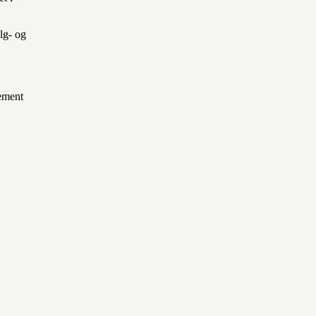
lg- og
lement