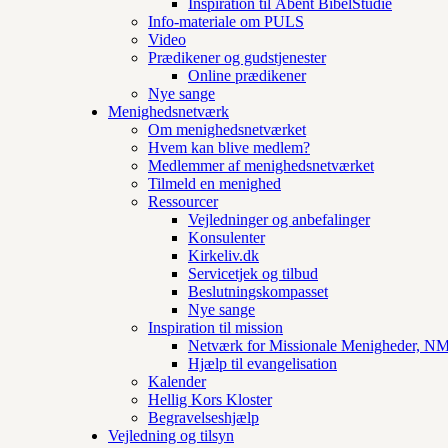
Inspiration til Åbent BibelStudie
Info-materiale om PULS
Video
Prædikener og gudstjenester
Online prædikener
Nye sange
Menighedsnetværk
Om menighedsnetværket
Hvem kan blive medlem?
Medlemmer af menighedsnetværket
Tilmeld en menighed
Ressourcer
Vejledninger og anbefalinger
Konsulenter
Kirkeliv.dk
Servicetjek og tilbud
Beslutningskompasset
Nye sange
Inspiration til mission
Netværk for Missionale Menigheder, 
Hjælp til evangelisation
Kalender
Hellig Kors Kloster
Begravelseshjælp
Vejledning og tilsyn