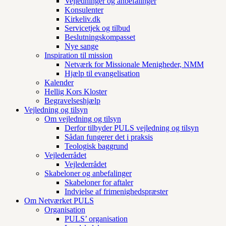
Vejledninger og anbefalinger
Konsulenter
Kirkeliv.dk
Servicetjek og tilbud
Beslutningskompasset
Nye sange
Inspiration til mission
Netværk for Missionale Menigheder, NMM
Hjælp til evangelisation
Kalender
Hellig Kors Kloster
Begravelseshjælp
Vejledning og tilsyn
Om vejledning og tilsyn
Derfor tilbyder PULS vejledning og tilsyn
Sådan fungerer det i praksis
Teologisk baggrund
Vejlederrådet
Vejlederrådet
Skabeloner og anbefalinger
Skabeloner for aftaler
Indvielse af frimenighedspræster
Om Netværket PULS
Organisation
PULS’ organisation