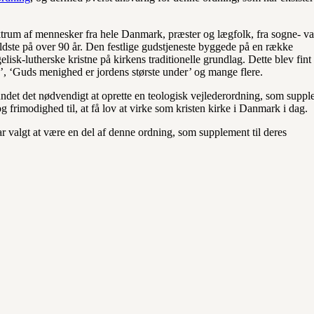
ektrum af mennesker fra hele Danmark, præster og lægfolk, fra sogne- va
ældste på over 90 år. Den festlige gudstjeneste byggede på en række
lisk-lutherske kristne på kirkens traditionelle grundlag. Dette blev fint
’, ‘Guds menighed er jordens største under’ og mange flere.
ndet det nødvendigt at oprette en teologisk vejlederordning, som supp
og frimodighed til, at få lov at virke som kristen kirke i Danmark i dag.
ar valgt at være en del af denne ordning, som supplement til deres