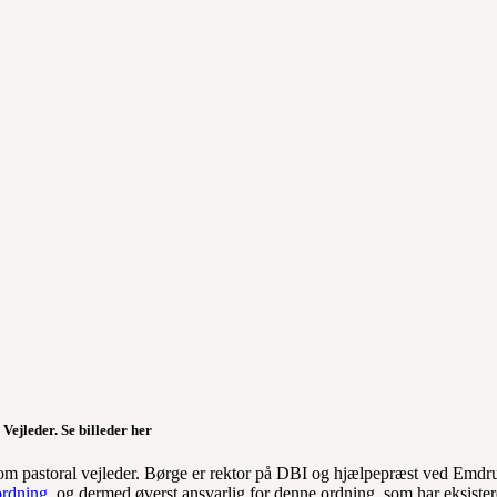
Vejleder. Se billeder her
om pastoral vejleder. Børge er rektor på DBI og hjælpepræst ved Emdr
ordning
, og dermed øverst ansvarlig for denne ordning, som har eksistere