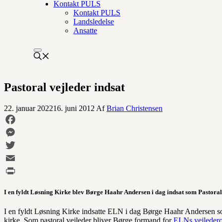
Kontakt PULS
Kontakt PULS
Landsledelse
Ansatte
Pastoral vejleder indsat
22. januar 2022
16. juni 2012
Af
Brian Christensen
Facebook
Messenger
Twitter
Email
Print
I en fyldt Løsning Kirke blev Børge Haahr Andersen i dag indsat som Pastoral 
I en fyldt Løsning Kirke indsatte ELN i dag Børge Haahr Andersen s
kirke. Som pastoral vejleder bliver Børge formand for
ELNs vejleder