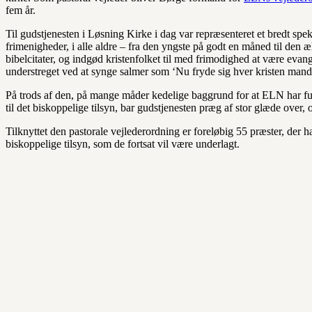
fem år.
Til gudstjenesten i Løsning Kirke i dag var repræsenteret et bredt sp
frimenigheder, i alle aldre – fra den yngste på godt en måned til den 
bibelcitater, og indgød kristenfolket til med frimodighed at være evange
understreget ved at synge salmer som ‘Nu fryde sig hver kristen mand
På trods af den, på mange måder kedelige baggrund for at ELN har fu
til det biskoppelige tilsyn, bar gudstjenesten præg af stor glæde over, 
Tilknyttet den pastorale vejlederordning er foreløbig 55 præster, der h
biskoppelige tilsyn, som de fortsat vil være underlagt.