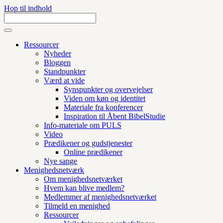
Hop til indhold
Ressourcer
Nyheder
Bloggen
Standpunkter
Værd at vide
Synspunkter og overvejelser
Viden om køn og identitet
Materiale fra konferencer
Inspiration til Åbent BibelStudie
Info-materiale om PULS
Video
Prædikener og gudstjenester
Online prædikener
Nye sange
Menighedsnetværk
Om menighedsnetværket
Hvem kan blive medlem?
Medlemmer af menighedsnetværket
Tilmeld en menighed
Ressourcer