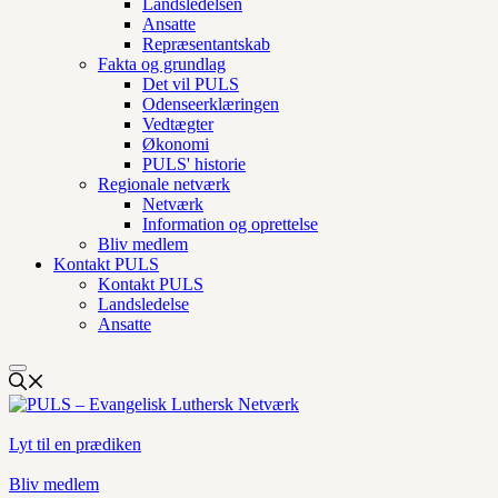
Landsledelsen
Ansatte
Repræsentantskab
Fakta og grundlag
Det vil PULS
Odenseerklæringen
Vedtægter
Økonomi
PULS' historie
Regionale netværk
Netværk
Information og oprettelse
Bliv medlem
Kontakt PULS
Kontakt PULS
Landsledelse
Ansatte
Lyt til en prædiken
Bliv medlem