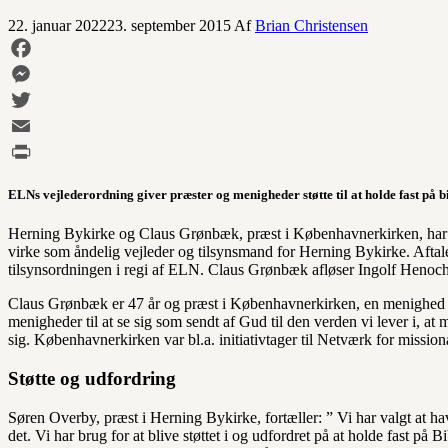
22. januar 2022
23. september 2015
Af
Brian Christensen
Facebook
Messenger
Twitter
Email
Print
ELNs vejlederordning giver præster og menigheder støtte til at holde fast på bi
Herning Bykirke og Claus Grønbæk, præst i Københavnerkirken, har i f
virke som åndelig vejleder og tilsynsmand for Herning Bykirke. Aftale
tilsynsordningen i regi af ELN. Claus Grønbæk afløser Ingolf Henoch 
Claus Grønbæk er 47 år og præst i
Københavnerkirken, en menighed ha
menigheder til at se sig som sendt af Gud til den verden vi lever i, a
sig. Københavnerkirken var bl.a. initiativtager til Netværk for missio
Støtte og udfordring
Søren Overby, præst i Herning Bykirke, fortæller: ” Vi har valgt at ha
det. Vi har brug for at blive støttet i og udfordret på at holde fast på B