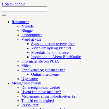
Hop til indhold
Ressourcer
Nyheder
Bloggen
Standpunkter
Værd at vide
Synspunkter og overvejelser
Viden om køn og identitet
Materiale fra konferencer
Inspiration til Åbent BibelStudie
Info-materiale om PULS
Video
Prædikener og gudstjenester
Online prædikener
Nye sange
Menighedsnetværk
Om menighedsnetværket
Hvem kan blive medlem?
Medlemmer af menighedsnetværket
Tilmeld en menighed
Ressourcer