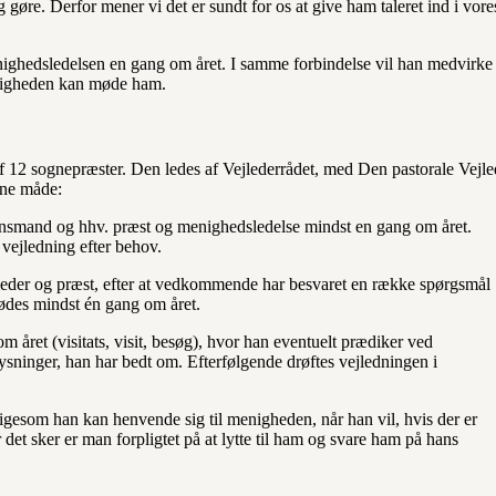
g gøre. Derfor mener vi det er sundt for os at give ham taleret ind i vore
ghedsledelsen en gang om året. I samme forbindelse vil han medvirke t
nigheden kan møde ham.
 12 sognepræster. Den ledes af Vejlederrådet, med Den pastorale Vejle
nne måde:
lsynsmand og hhv. præst og menighedsledelse mindst en gang om året.
 vejledning efter behov.
leder og præst, efter at vedkommende har besvaret en række spørgsmål
mødes mindst én gang om året.
 året (visitats, visit, besøg), hvor han eventuelt prædiker ved
lysninger, han har bedt om. Efterfølgende drøftes vejledningen i
ligesom han kan henvende sig til menigheden, når han vil, hvis der er
 det sker er man forpligtet på at lytte til ham og svare ham på hans