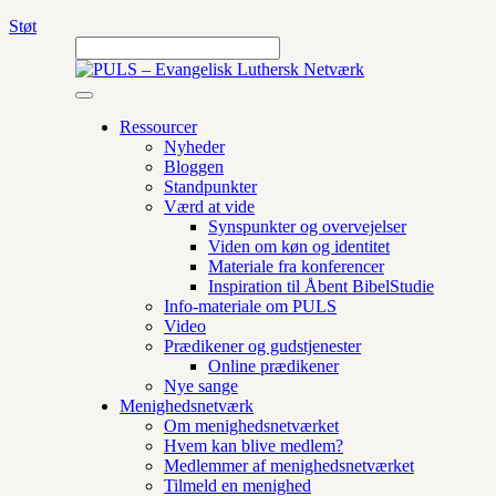
Støt
Ressourcer
Nyheder
Bloggen
Standpunkter
Værd at vide
Synspunkter og overvejelser
Viden om køn og identitet
Materiale fra konferencer
Inspiration til Åbent BibelStudie
Info-materiale om PULS
Video
Prædikener og gudstjenester
Online prædikener
Nye sange
Menighedsnetværk
Om menighedsnetværket
Hvem kan blive medlem?
Medlemmer af menighedsnetværket
Tilmeld en menighed