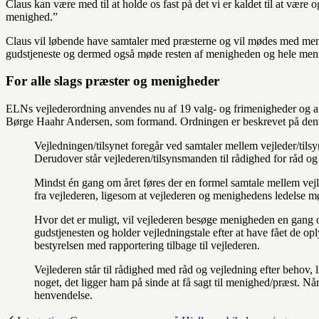
Claus kan være med til at holde os fast på det vi er kaldet til at være o
menighed.”
Claus vil løbende have samtaler med præsterne og vil mødes med meni
gudstjeneste og dermed også møde resten af menigheden og hele me
For alle slags præster og menigheder
ELNs vejlederordning anvendes nu af 19 valg- og frimenigheder og af
Børge Haahr Andersen, som formand. Ordningen er beskrevet på de
Vejledningen/tilsynet foregår ved samtaler mellem vejleder/ti
Derudover står vejlederen/tilsynsmanden til rådighed for råd og
Mindst én gang om året føres der en formel samtale mellem vej
fra vejlederen, ligesom at vejlederen og menighedens ledelse 
Hvor det er muligt, vil vejlederen besøge menigheden en gang om
gudstjenesten og holder vejledningstale efter at have fået de op
bestyrelsen med rapportering tilbage til vejlederen.
Vejlederen står til rådighed med råd og vejledning efter behov, 
noget, det ligger ham på sinde at få sagt til menighed/præst. Når
henvendelse.