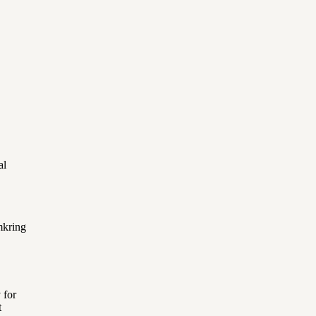
al
mkring
 for
t