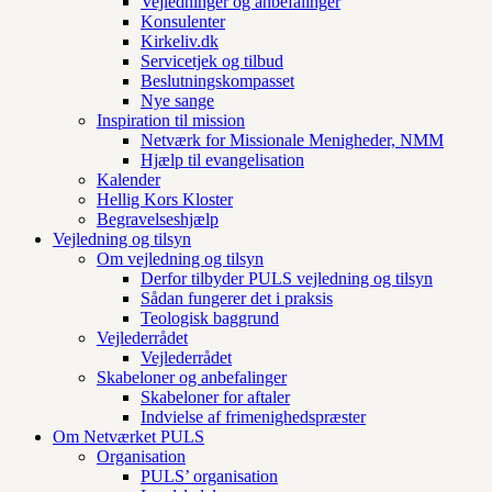
Vejledninger og anbefalinger
Konsulenter
Kirkeliv.dk
Servicetjek og tilbud
Beslutningskompasset
Nye sange
Inspiration til mission
Netværk for Missionale Menigheder, NMM
Hjælp til evangelisation
Kalender
Hellig Kors Kloster
Begravelseshjælp
Vejledning og tilsyn
Om vejledning og tilsyn
Derfor tilbyder PULS vejledning og tilsyn
Sådan fungerer det i praksis
Teologisk baggrund
Vejlederrådet
Vejlederrådet
Skabeloner og anbefalinger
Skabeloner for aftaler
Indvielse af frimenighedspræster
Om Netværket PULS
Organisation
PULS’ organisation