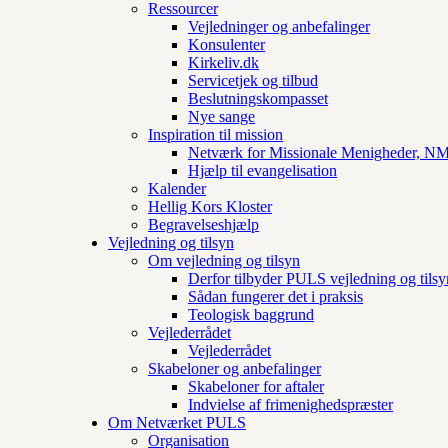
Ressourcer
Vejledninger og anbefalinger
Konsulenter
Kirkeliv.dk
Servicetjek og tilbud
Beslutningskompasset
Nye sange
Inspiration til mission
Netværk for Missionale Menigheder, 
Hjælp til evangelisation
Kalender
Hellig Kors Kloster
Begravelseshjælp
Vejledning og tilsyn
Om vejledning og tilsyn
Derfor tilbyder PULS vejledning og tilsy
Sådan fungerer det i praksis
Teologisk baggrund
Vejlederrådet
Vejlederrådet
Skabeloner og anbefalinger
Skabeloner for aftaler
Indvielse af frimenighedspræster
Om Netværket PULS
Organisation