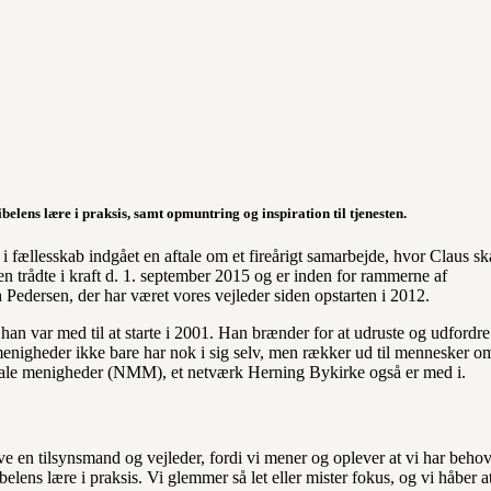
belens lære i praksis, samt opmuntring og inspiration til tjenesten.
ællesskab indgået en aftale om et fireårigt samarbejde, hvor Claus sk
n trådte i kraft d. 1. september 2015 og er inden for rammerne af
Pedersen, der har været vores vejleder siden opstarten i 2012.
n var med til at starte i 2001. Han brænder for at udruste og udfordre
t menigheder ikke bare har nok i sig selv, men rækker ud til mennesker o
nale menigheder
(NMM), et netværk Herning Bykirke også er med i.
ve en tilsynsmand og vejleder, fordi vi mener og oplever at vi har behov
ibelens lære i praksis. Vi glemmer så let eller mister fokus, og vi håber a