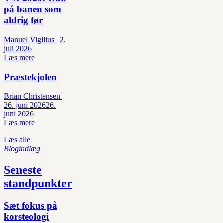
på banen som
aldrig før
Manuel Vigilius
|
2.
juli 2026
Læs mere
Præstekjolen
Brian Christensen
|
26. juni 2026
26.
juni 2026
Læs mere
Læs alle
Blogindlæg
Seneste
standpunkter
Sæt fokus på
korsteologi