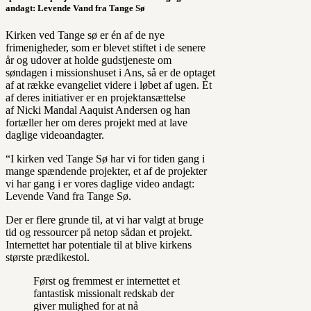
andagt: Levende Vand fra Tange Sø
Kirken ved Tange sø er én af de nye
frimenigheder, som er blevet stiftet i de senere
år og udover at holde gudstjeneste om
søndagen i missionshuset i Ans, så er de optaget
af at række evangeliet videre i løbet af ugen. Èt
af deres initiativer er en projektansættelse
af Nicki Mandal Aaquist Andersen og han
fortæller her om deres projekt med at lave
daglige videoandagter.
“I kirken ved Tange Sø har vi for tiden gang i
mange spændende projekter, et af de projekter
vi har gang i er vores daglige video andagt:
Levende Vand fra Tange Sø.
Der er flere grunde til, at vi har valgt at bruge
tid og ressourcer på netop sådan et projekt.
Internettet har potentiale til at blive kirkens
største prædikestol.
Først og fremmest er internettet et
fantastisk missionalt redskab der
giver mulighed for at nå