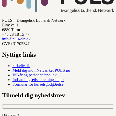
PULS – Evangelisk Luthersk Netværk
Elmevej 1
6880 Tarm
+45 28 18 15 77
info@puls-eln.dk
CVR: 31705347
Nyttige links
kirkeliv.dk
Meld dig ind i Netværket PULS nu
Vilkår og persondatapolitik
Indsamlingsetiske retningslinjer
Formular for kørselsgodgørelse
Tilmeld dig nyhedsbrev
Dit navn *