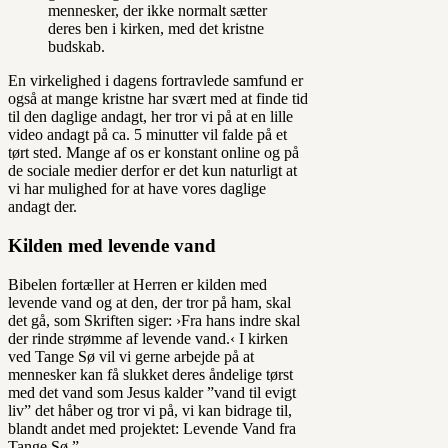
mennesker, der ikke normalt sætter
deres ben i kirken, med det kristne
budskab.
En virkelighed i dagens fortravlede samfund er
også at mange kristne har svært med at finde tid
til den daglige andagt, her tror vi på at en lille
video andagt på ca. 5 minutter vil falde på et
tørt sted. Mange af os er konstant online og på
de sociale medier derfor er det kun naturligt at
vi har mulighed for at have vores daglige
andagt der.
Kilden med levende vand
Bibelen fortæller at Herren er kilden med
levende vand og at den, der tror på ham, skal
det gå, som Skriften siger: ›Fra hans indre skal
der rinde strømme af levende vand.‹ I kirken
ved Tange Sø vil vi gerne arbejde på at
mennesker kan få slukket deres åndelige tørst
med det vand som Jesus kalder ”vand til evigt
liv” det håber og tror vi på, vi kan bidrage til,
blandt andet med projektet: Levende Vand fra
Tange Sø.”