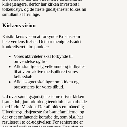
kirkegængere, derfor har kirken investeret i
tolkeudstyr, og de fleste gudstjenester tolkes nu
simultant af frivillige.
Kirkens vision
Kristkirkens vision at forkynde Kristus som
hele verdens frelser. Det har menighedsrådet
konkretiseret i tre punkter:
Vores aktiviteter skal forkynde til
omvendelse og tro.
Alle skal føle sig velkomne og indbydes
til at være aktive medspillere i vores
fællesskab.
Alle i sognet skal høre om kirken og
præsenteres for vores tilbud.
Ud over søndagsgudstjenesterne driver kirken
børneklub, juniorklub og teenklub i samarbejde
med Indre Mission. Der afholdes en månedlig
Ulvetime-gudstjeneste for børnefamilierne, og
der er et omfattende korarbejde, som bl.a. har
resulteret i to cd-udgivelser. For seniorerne er