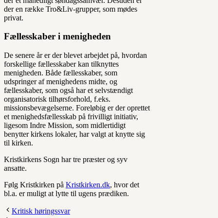
der et månedligt søndagssamvær. Desuden er
der en række Tro&Liv-grupper, som mødes
privat.
Fællesskaber i menigheden
De senere år er der blevet arbejdet på, hvordan
forskellige fællesskaber kan tilknyttes
menigheden. Både fællesskaber, som
udspringer af menighedens midte, og
fællesskaber, som også har et selvstændigt
organisatorisk tilhørsforhold, f.eks.
missionsbevægelserne. Foreløbig er der oprettet
et menighedsfællesskab på frivilligt initiativ,
ligesom Indre Mission, som midlertidigt
benytter kirkens lokaler, har valgt at knytte sig
til kirken.
Kristkirkens Sogn har tre præster og syv
ansatte.
Følg Kristkirken på
Kristkirken.dk
, hvor det
bl.a. er muligt at lytte til ugens prædiken.
Kritisk høringssvar