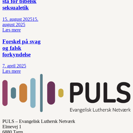
stå for bibelsk
seksualetik
15. august 2025
15.
august 2025
Læs mere
Forskel på svag
og falsk
forkyndelse
7. april 2025
Læs mere
PULS – Evangelisk Luthersk Netværk
Elmevej 1
6880 Tarm