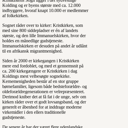
Kristkirkens Sogn ligger i det sydvestlige
Kolding og er byens største med ca. 12.000
indbyggere, hvoraf knapt 10.000 er medlemmer
af folkekirken.
Sognet råder over to kirker: Kristkirken, som
med sine 800 siddepladser er én af landets
største, og den lille Immanuelskirken, hvor der
holdes en månedlige gudstjeneste.
Immanuelskirken er desuden på andet år udlånt
til en afrikansk migrantmenighed.
Siden år 2000 er kirkegangen i Kristkirken
mere end fordoblet, og med et gennemsnit på
ca. 200 kirkegængere er Kristkirken i dag
Koldings mest velbesøgte sognekirke.
Kernemenigheden består af en stor gruppe
børnefamilier, ligesom både bedsteforældre- og
oldeforældregenerationen er velrepræsenteret.
Derimod kniber det at få fat i de unge, selv om
kirken råder over et godt lovsangsband, og der
generelt er åbenhed for at inddrage moderne
virkemidler i den ellers traditionelle
gudstjeneste.
De senere år har der været flere udenlandske