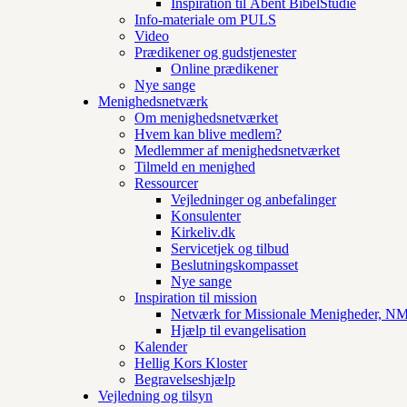
Inspiration til Åbent BibelStudie
Info-materiale om PULS
Video
Prædikener og gudstjenester
Online prædikener
Nye sange
Menighedsnetværk
Om menighedsnetværket
Hvem kan blive medlem?
Medlemmer af menighedsnetværket
Tilmeld en menighed
Ressourcer
Vejledninger og anbefalinger
Konsulenter
Kirkeliv.dk
Servicetjek og tilbud
Beslutningskompasset
Nye sange
Inspiration til mission
Netværk for Missionale Menigheder, 
Hjælp til evangelisation
Kalender
Hellig Kors Kloster
Begravelseshjælp
Vejledning og tilsyn