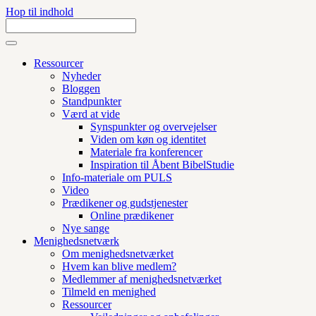
Hop til indhold
Ressourcer
Nyheder
Bloggen
Standpunkter
Værd at vide
Synspunkter og overvejelser
Viden om køn og identitet
Materiale fra konferencer
Inspiration til Åbent BibelStudie
Info-materiale om PULS
Video
Prædikener og gudstjenester
Online prædikener
Nye sange
Menighedsnetværk
Om menighedsnetværket
Hvem kan blive medlem?
Medlemmer af menighedsnetværket
Tilmeld en menighed
Ressourcer