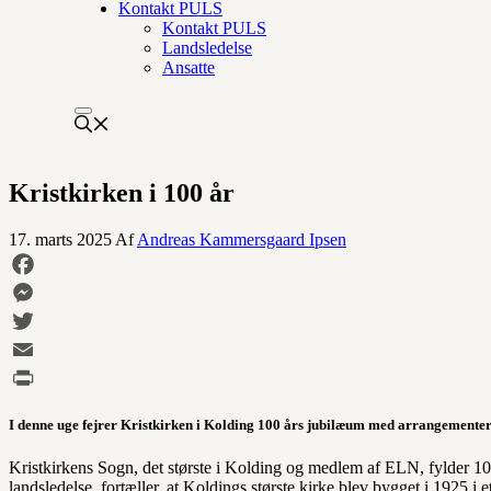
Kontakt PULS
Kontakt PULS
Landsledelse
Ansatte
Kristkirken i 100 år
17. marts 2025
Af
Andreas Kammersgaard Ipsen
Facebook
Messenger
Twitter
Email
Print
I denne uge fejrer Kristkirken i Kolding 100 års jubilæum med arrangemente
Kristkirkens Sogn, det største i Kolding og medlem af ELN, fylder 
landsledelse, fortæller, at Koldings største kirke blev bygget i 1925