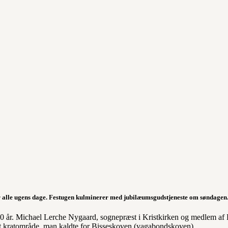
r alle ugens dage. Festugen kulminerer med jubilæumsgudstjeneste om søndagen
100 år. Michael Lerche Nygaard, sognepræst i Kristkirken og medlem af
 i et kratområde, man kaldte for Bisseskoven (vagabondskoven).