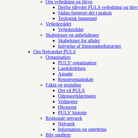
Om vejledning og tilsyn
Derfor tilbyder PULS vejledning og tilsy
Sådan fungerer det i praksis
Teologisk baggrund
Vejlederrådet
Vejlederrådet
Skabeloner og anbefalinger
Skabeloner for aftaler
Indvielse af frimenighedspræster
Om Netværket PULS
Organisation
PULS’ organisation
Landsledelsen
Ansatte
Repræsentantskab
Fakta og grundlag
Det vil PULS
Odenseerklæringen
Vedtægter
Økonomi
PULS' historie
Regionale netværk
Netværk
Information og oprettelse
Bliv medlem