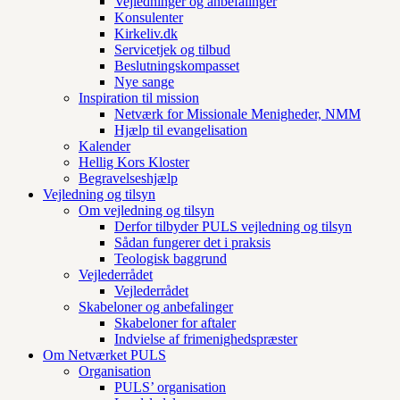
Vejledninger og anbefalinger
Konsulenter
Kirkeliv.dk
Servicetjek og tilbud
Beslutningskompasset
Nye sange
Inspiration til mission
Netværk for Missionale Menigheder, NMM
Hjælp til evangelisation
Kalender
Hellig Kors Kloster
Begravelseshjælp
Vejledning og tilsyn
Om vejledning og tilsyn
Derfor tilbyder PULS vejledning og tilsyn
Sådan fungerer det i praksis
Teologisk baggrund
Vejlederrådet
Vejlederrådet
Skabeloner og anbefalinger
Skabeloner for aftaler
Indvielse af frimenighedspræster
Om Netværket PULS
Organisation
PULS’ organisation