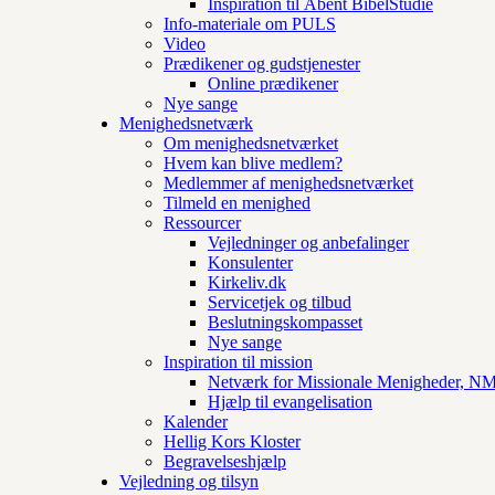
Inspiration til Åbent BibelStudie
Info-materiale om PULS
Video
Prædikener og gudstjenester
Online prædikener
Nye sange
Menighedsnetværk
Om menighedsnetværket
Hvem kan blive medlem?
Medlemmer af menighedsnetværket
Tilmeld en menighed
Ressourcer
Vejledninger og anbefalinger
Konsulenter
Kirkeliv.dk
Servicetjek og tilbud
Beslutningskompasset
Nye sange
Inspiration til mission
Netværk for Missionale Menigheder, 
Hjælp til evangelisation
Kalender
Hellig Kors Kloster
Begravelseshjælp
Vejledning og tilsyn