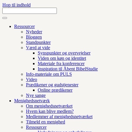
Hop til indhold
Ressourcer
Nyheder
Bloggen
Standpunkter
Værd at vide
Synspunkter og overvejelser
Viden om køn og identitet
Materiale fra konferencer
Inspiration til Åbent BibelStudie
Info-materiale om PULS
Video
Prædikener og gudstjenester
Online prædikener
Nye sange
Menighedsnetværk
Om menighedsnetværket
Hvem kan blive medlem?
Medlemmer af menighedsnetværket
Tilmeld en menighed
Ressourcer