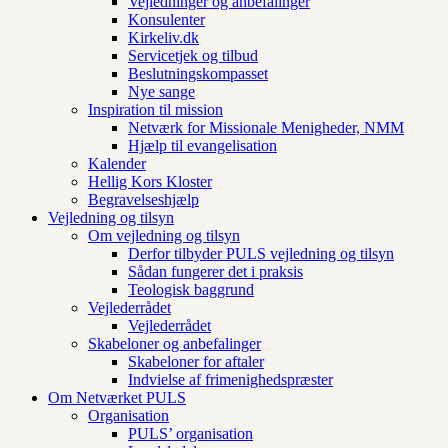
Vejledninger og anbefalinger
Konsulenter
Kirkeliv.dk
Servicetjek og tilbud
Beslutningskompasset
Nye sange
Inspiration til mission
Netværk for Missionale Menigheder, NMM
Hjælp til evangelisation
Kalender
Hellig Kors Kloster
Begravelseshjælp
Vejledning og tilsyn
Om vejledning og tilsyn
Derfor tilbyder PULS vejledning og tilsyn
Sådan fungerer det i praksis
Teologisk baggrund
Vejlederrådet
Vejlederrådet
Skabeloner og anbefalinger
Skabeloner for aftaler
Indvielse af frimenighedspræster
Om Netværket PULS
Organisation
PULS’ organisation