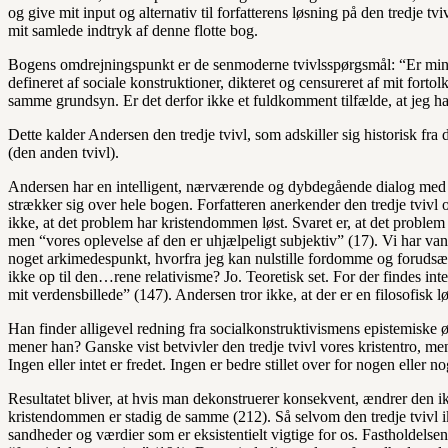
og give mit input og alternativ til forfatterens løsning på den tredje 
mit samlede indtryk af denne flotte bog.
Bogens omdrejningspunkt er de senmoderne tvivlsspørgsmål: “Er min 
defineret af sociale konstruktioner, dikteret og censureret af mit for
samme grundsyn. Er det derfor ikke et fuldkomment tilfælde, at jeg har
Dette kalder Andersen den tredje tvivl, som adskiller sig historisk fr
(den anden tvivl).
Andersen har en intelligent, nærværende og dybdegående dialog med so
strækker sig over hele bogen. Forfatteren anerkender den tredje tvivl
ikke, at det problem har kristendommen løst. Svaret er, at det problem 
men “vores oplevelse af den er uhjælpeligt subjektiv” (17). Vi har van
noget arkimedespunkt, hvorfra jeg kan nulstille fordomme og forudsætn
ikke op til den…rene relativisme? Jo. Teoretisk set. For der findes in
mit verdensbillede” (147). Andersen tror ikke, at der er en filosofisk lø
Han finder alligevel redning fra socialkonstruktivismens epistemiske
mener han? Ganske vist betvivler den tredje tvivl vores kristentro, m
Ingen eller intet er fredet. Ingen er bedre stillet over for nogen eller n
Resultatet bliver, at hvis man dekonstruerer konsekvent, ændrer den 
kristendommen er stadig de samme (212). Så selvom den tredje tvivl ik
sandheder og værdier som er eksistentielt vigtige for os. Fastholdelse