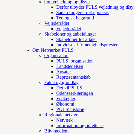
Om vejledning og tilsyn
Derfor tilbyder PULS vejledning og tilsy
Sådan fungerer det i praksis
Teologisk baggrund
Vejlederrådet
Vejlederrådet
Skabeloner og anbefalinger
Skabeloner for aftaler
Indvielse af frimenighedspræster
Om Netværket PULS
Organisation
PULS’ organisation
Landsledelsen
Ansatte
Repræsentantskab
Fakta og grundlag
Det vil PULS
Odenseerklæringen
Vedtægter
Økonomi
PULS' historie
Regionale netværk
Netværk
Information og oprettelse
Bliv medlem