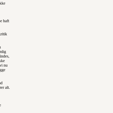
ikke
e haft
ritik
m
mlig
indes,
ikke
vi nu
ygge
ad
er alt.
e