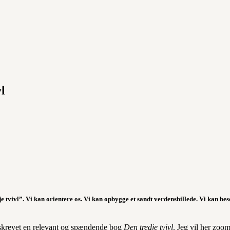
l
e tvivl”. Vi kan orientere os. Vi kan opbygge et sandt verdensbillede. Vi kan bes
r skrevet en relevant og spændende bog
Den tredje tvivl
. Jeg vil her zoo