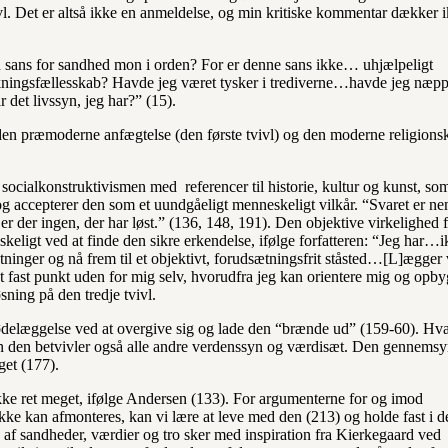
tvivl. Det er altså ikke en anmeldelse, og min kritiske kommentar dækker 
sans for sandhed mon i orden? For er denne sans ikke… uhjælpeligt
tolkningsfællesskab? Havde jeg været tysker i trediverne…havde jeg næpp
 det livssyn, jeg har?” (15).
a den præmoderne anfægtelse (den første tvivl) og den moderne religionsk
cialkonstruktivismen med referencer til historie, kultur og kunst, so
 og accepterer den som et uundgåeligt menneskeligt vilkår. “Svaret er ne
er der ingen, der har løst.” (136, 148, 191). Den objektive virkelighed f
skeligt ved at finde den sikre erkendelse, ifølge forfatteren: “Jeg har…
inger og nå frem til et objektivt, forudsætningsfrit ståsted…[L]ægger 
tet fast punkt uden for mig selv, hvorudfra jeg kan orientere mig og opb
sning på den tredje tvivl.
 ødelæggelse ved at overgive sig og lade den “brænde ud” (159-60). Hv
en den betvivler også alle andre verdenssyn og værdisæt. Den gennemsyr
oget (177).
ikke ret meget, ifølge Andersen (133). For argumenterne for og imod
ke kan afmonteres, kan vi lære at leve med den (213) og holde fast i d
n af sandheder, værdier og tro sker med inspiration fra Kierkegaard ved