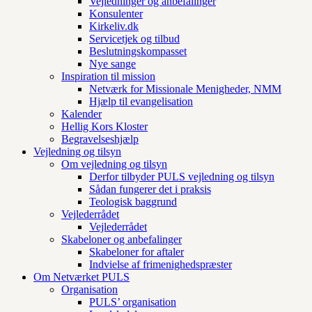
Vejledninger og anbefalinger
Konsulenter
Kirkeliv.dk
Servicetjek og tilbud
Beslutningskompasset
Nye sange
Inspiration til mission
Netværk for Missionale Menigheder, NMM
Hjælp til evangelisation
Kalender
Hellig Kors Kloster
Begravelseshjælp
Vejledning og tilsyn
Om vejledning og tilsyn
Derfor tilbyder PULS vejledning og tilsyn
Sådan fungerer det i praksis
Teologisk baggrund
Vejlederrådet
Vejlederrådet
Skabeloner og anbefalinger
Skabeloner for aftaler
Indvielse af frimenighedspræster
Om Netværket PULS
Organisation
PULS’ organisation