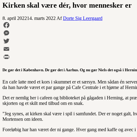
Kirken skal være dér, hvor mennesker er
8. april 2022
14. marts 2022
Af
Dorte Sig Leergaard
Facebook
Messenger
Twitter
Email
Print
De gør det i København. De gør det i Aarhus. Og nu gør Niels det også i Herni
En cafe latte med et kors i skummet er et særsyn. Men sådan én server
da han havde været et par gange på Cafe Centrale i et hjørne af Herni
Det er nemlig her i cafeen og biblioteket på gågaden i Herning, at pr
skjorten og et skilt med tilbud om en snak.
”Jeg synes, at kirken skal være i spil i samfundet. Der er noget galt,
Mortensen om ideen.
Foreløbig har han været der ni gange. Hver gang med kaffe og avec i f