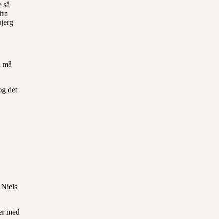
e så
fra
bjerg
i må
og det
 Niels
ner med