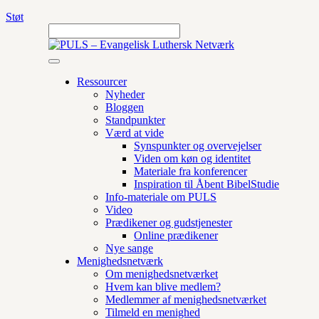
Støt
Ressourcer
Nyheder
Bloggen
Standpunkter
Værd at vide
Synspunkter og overvejelser
Viden om køn og identitet
Materiale fra konferencer
Inspiration til Åbent BibelStudie
Info-materiale om PULS
Video
Prædikener og gudstjenester
Online prædikener
Nye sange
Menighedsnetværk
Om menighedsnetværket
Hvem kan blive medlem?
Medlemmer af menighedsnetværket
Tilmeld en menighed