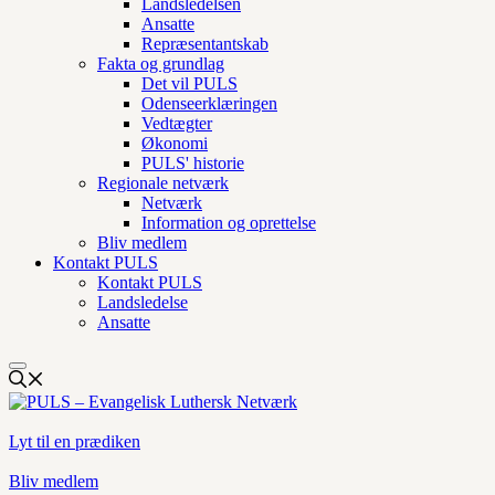
Landsledelsen
Ansatte
Repræsentantskab
Fakta og grundlag
Det vil PULS
Odenseerklæringen
Vedtægter
Økonomi
PULS' historie
Regionale netværk
Netværk
Information og oprettelse
Bliv medlem
Kontakt PULS
Kontakt PULS
Landsledelse
Ansatte
Lyt til en prædiken
Bliv medlem