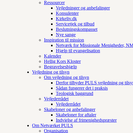
Ressourcer
Vejledninger og anbefalinger
Konsulenter
Kirkeliv.dk
Servicetjek og tilbud
Beslutningskompasset
Nye sange
Inspiration til mission
Netværk for Missionale Menigheder, 
Hjælp til evangelisation
Kalender
Hellig Kors Kloster
Begravelseshjælp
Vejledning og tilsyn
Om vejledning og tilsyn
Derfor tilbyder PULS vejledning og tilsy
Sådan fungerer det i praksis
Teologisk baggrund
Vejlederrådet
Vejlederrådet
Skabeloner og anbefalinger
Skabeloner for aftaler
Indvielse af frimenighedspræster
Om Netværket PULS
Organisation