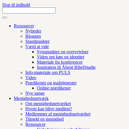
Hop til indhold
Ressourcer
Nyheder
Bloggen
Standpunkter
Værd at vide
Synspunkter og overvejelser
Viden om køn og identitet
Materiale fra konferencer
Inspiration til Åbent BibelStudie
Info-materiale om PULS
Video
Prædikener og gudstjenester
Online prædikener
Nye sange
Menighedsnetværk
Om menighedsnetværket
Hvem kan blive medlem?
Medlemmer af menighedsnetværket
Tilmeld en menighed
Ressourcer