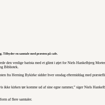
ng. Tilbyder en samtale med præsten på cafe.
ede den venlige barista med et glimt i øjet for Niels Hankelbjerg Morte
ng Bibliotek.
æsten fra Herning Bykirke sidder hver onsdag eftermiddag med præstefli
 hvis ikke kirken tør komme ud af sine egne rammer,” siger Niels Hankel
orm af flere samtaler.