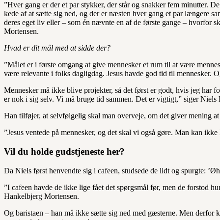
”Hver gang er der et par stykker, der står og snakker fem minutter. De 
kede af at sætte sig ned, og der er næsten hver gang et par længere s
deres eget liv eller – som én nævnte en af de første gange – hvorfo
Mortensen.
Hvad er dit mål med at sidde der?
”Målet er i første omgang at give mennesker et rum til at være mennes
være relevante i folks dagligdag. Jesus havde god tid til mennesker. O
Mennesker må ikke blive projekter, så det først er godt, hvis jeg har f
er nok i sig selv. Vi må bruge tid sammen. Det er vigtigt,” siger Niel
Han tilføjer, at selvfølgelig skal man overveje, om det giver mening a
”Jesus ventede på mennesker, og det skal vi også gøre. Man kan ikke l
Vil du holde gudstjeneste her?
Da Niels først henvendte sig i cafeen, studsede de lidt og spurgte: ’Øh
”I cafeen havde de ikke lige fået det spørgsmål før, men de forstod hurt
Hankelbjerg Mortensen.
Og baristaen – han må ikke sætte sig ned med gæsterne. Men derfor ka