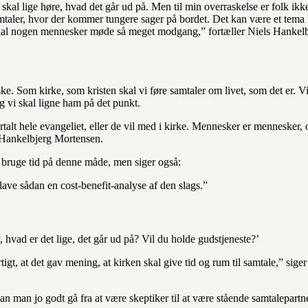
skal lige høre, hvad det går ud på. Men til min overraskelse er folk ikk
amtaler, hvor der kommer tungere sager på bordet. Det kan være et tema 
r skal nogen mennesker møde så meget modgang,” fortæller Niels Hankel
ke. Som kirke, som kristen skal vi føre samtaler om livet, som det er. V
g vi skal ligne ham på det punkt.
ortalt hele evangeliet, eller de vil med i kirke. Mennesker er mennesker, 
s Hankelbjerg Mortensen.
t bruge tid på denne måde, men siger også:
ave sådan en cost-benefit-analyse af den slags.”
, hvad er det lige, det går ud på? Vil du holde gudstjeneste?’
igt, at det gav mening, at kirken skal give tid og rum til samtale,” siger
n man jo godt gå fra at være skeptiker til at være stående samtalepart