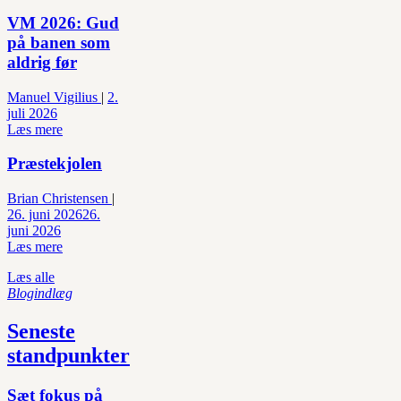
VM 2026: Gud
på banen som
aldrig før
Manuel Vigilius
|
2.
juli 2026
Læs mere
Præstekjolen
Brian Christensen
|
26. juni 2026
26.
juni 2026
Læs mere
Læs alle
Blogindlæg
Seneste
standpunkter
Sæt fokus på