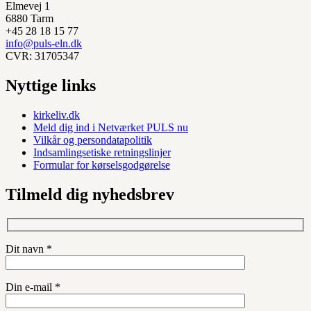
Elmevej 1
6880 Tarm
+45 28 18 15 77
info@puls-eln.dk
CVR: 31705347
Nyttige links
kirkeliv.dk
Meld dig ind i Netværket PULS nu
Vilkår og persondatapolitik
Indsamlingsetiske retningslinjer
Formular for kørselsgodgørelse
Tilmeld dig nyhedsbrev
Dit navn *
Din e-mail *