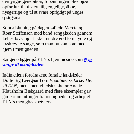
den yngre generation, forsamlingen blev også
opfordret til at være tilgængelige, åbne,
nysgerrige og til at svare oprigtigt på unges
spørgsmål.
Som afslutning på dagen løftede Merete og
Roar Steffensen med band sangglæden gennem
fælles lovsang af ikke mindre end fem nyere og
nyskrevne sange, som man nu kan tage med
hjem i menigheden.
Sangene ligger på ELN’s hjemmeside som
Nye
sange til menigheden
.
Indimellem foredragene fortalte landsleder
Dorte Sig Leergaard om
Fremtidense kirke. Det
vil ELN,
mens menighedsinspirator Anette
Klausholm Bækgaard med flere eksempler gav
gode opmuntringer fra menigheder og arbejdet i
ELN’s menighedsnetværk.