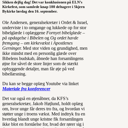
Sikken dejlig dag! Det var konklusionen på ELN’s
Kirkefest, som samlede knap 100 deltagere i Skjern
Bykirke lørdag den 16. september.
Ole Andersen, generalsekretær i Ordet & Israel,
underviste i to omgange og lukkede op for stor
bibelglæde i oplæggene
Fornyet bibelglæde –
på opdagelse i Bibelen
og
Og ordet havde
fremgang – om kirkevækst i Apostlenes
Gerninger.
Med stor viden og grundighed, men
ikke mindst med en personlig glæde over
Bibelens budskab, åbnede han forsamlingens
øjne for såvel de store linjer som de stærkt
opbyggende detaljer, man får øje på ved
bibellæsning.
Du kan se begge oplæg Youtube via linket
Materiale fra konferencer
Det var også en øjenåbner, da KFS’s
generalsekretær, Jakob Højlund, holdt oplæg
om, hvor unge får deres tro fra, og hvordan vi
støtter unge i troens vækst. Med indtryk fra en
hverdag blandt unge kristne fik forsamlingen
ikke blot en forståelse for, hvad der rører sig i