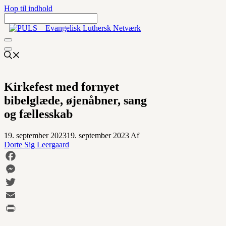
Hop til indhold
Kirkefest med fornyet
bibelglæde, øjenåbner, sang
og fællesskab
19. september 2023
19. september 2023
Af
Dorte Sig Leergaard
Facebook
Messenger
Twitter
Email
Print