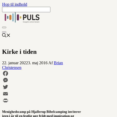
Hop til indhold
Kirke i tiden
22. januar 2022
3. maj 2016
Af
Brian
Christensen
Facebook
Messenger
Twitter
Email
Print
Menighedscamp på Hjallerup Bibelcamping inviterer
igen i år til en festlig uge fyldt med inspiration og