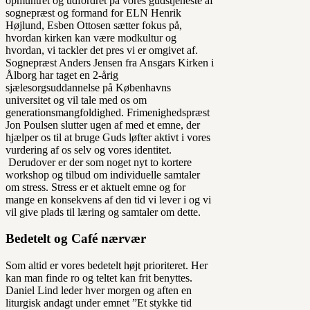
opmuntret og udfordret på vores gudstjeneste af
sognepræst og formand for ELN Henrik
Højlund, Esben Ottosen sætter fokus på,
hvordan kirken kan være modkultur og
hvordan, vi tackler det pres vi er omgivet af.
Sognepræst Anders Jensen fra Ansgars Kirken i
Ålborg har taget en 2-årig
sjælesorgsuddannelse på Københavns
universitet og vil tale med os om
generationsmangfoldighed. Frimenighedspræst
Jon Poulsen slutter ugen af med et emne, der
hjælper os til at bruge Guds løfter aktivt i vores
vurdering af os selv og vores identitet.
Derudover er der som noget nyt to kortere
workshop og tilbud om individuelle samtaler
om stress. Stress er et aktuelt emne og for
mange en konsekvens af den tid vi lever i og vi
vil give plads til læring og samtaler om dette.
Bedetelt og Café nærvær
Som altid er vores bedetelt højt prioriteret. Her
kan man finde ro og teltet kan frit benyttes.
Daniel Lind leder hver morgen og aften en
liturgisk andagt under emnet ”Et stykke tid