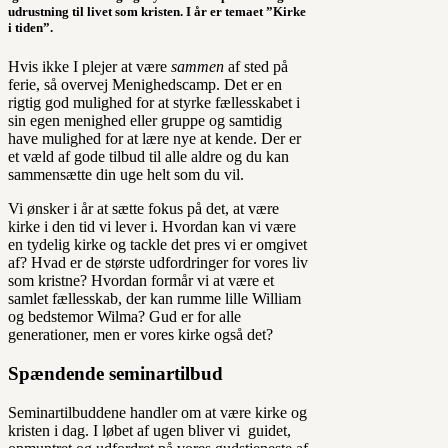
udrustning til livet som kristen. I år er temaet ”Kirke
i tiden”.
Hvis ikke I plejer at være
sammen
af sted på
ferie, så overvej Menighedscamp. Det er en
rigtig god mulighed for at styrke fællesskabet i
sin egen menighed eller gruppe og samtidig
have mulighed for at lære nye at kende. Der er
et væld af gode tilbud til alle aldre og du kan
sammensætte din uge helt som du vil.
Vi ønsker i år at sætte fokus på det, at være
kirke i den tid vi lever i. Hvordan kan vi være
en tydelig kirke og tackle det pres vi er omgivet
af? Hvad er de største udfordringer for vores liv
som kristne? Hvordan formår vi at være et
samlet fællesskab, der kan rumme lille William
og bedstemor Wilma? Gud er for alle
generationer, men er vores kirke også det?
Spændende seminartilbud
Seminartilbuddene handler om at være kirke og
kristen i dag. I løbet af ugen bliver vi guidet,