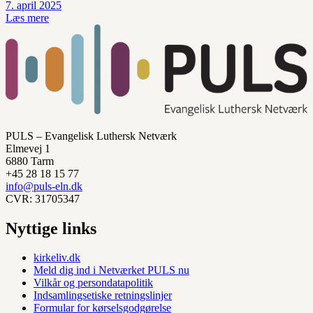
7. april 2025
Læs mere
PULS – Evangelisk Luthersk Netværk
Elmevej 1
6880 Tarm
+45 28 18 15 77
info@puls-eln.dk
CVR: 31705347
Nyttige links
kirkeliv.dk
Meld dig ind i Netværket PULS nu
Vilkår og persondatapolitik
Indsamlingsetiske retningslinjer
Formular for kørselsgodgørelse