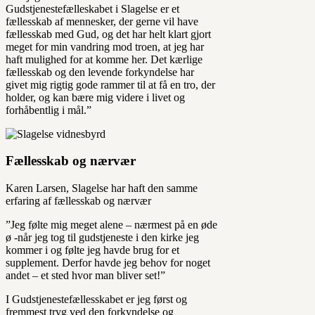
Gudstjenestefælleskabet i Slagelse er et
fællesskab af mennesker, der gerne vil have
fællesskab med Gud, og det har helt klart gjort
meget for min vandring mod troen, at jeg har
haft mulighed for at komme her. Det kærlige
fællesskab og den levende forkyndelse har
givet mig rigtig gode rammer til at få en tro, der
holder, og kan bære mig videre i livet og
forhåbentlig i mål.”
Fællesskab og nærvær
Karen Larsen, Slagelse har haft den samme
erfaring af fællesskab og nærvær
”Jeg følte mig meget alene – nærmest på en øde
ø -når jeg tog til gudstjeneste i den kirke jeg
kommer i og følte jeg havde brug for et
supplement. Derfor havde jeg behov for noget
andet – et sted hvor man bliver set!”
I Gudstjenestefællesskabet er jeg først og
fremmest tryg ved den forkyndelse og