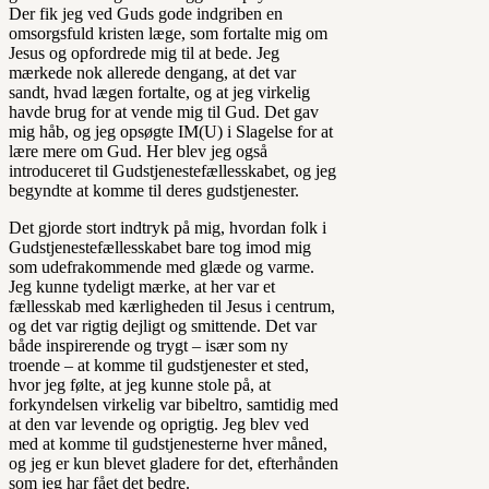
Der fik jeg ved Guds gode indgriben en
omsorgsfuld kristen læge, som fortalte mig om
Jesus og opfordrede mig til at bede. Jeg
mærkede nok allerede dengang, at det var
sandt, hvad lægen fortalte, og at jeg virkelig
havde brug for at vende mig til Gud. Det gav
mig håb, og jeg opsøgte IM(U) i Slagelse for at
lære mere om Gud. Her blev jeg også
introduceret til Gudstjenestefællesskabet, og jeg
begyndte at komme til deres gudstjenester.
Det gjorde stort indtryk på mig, hvordan folk i
Gudstjenestefællesskabet bare tog imod mig
som udefrakommende med glæde og varme.
Jeg kunne tydeligt mærke, at her var et
fællesskab med kærligheden til Jesus i centrum,
og det var rigtig dejligt og smittende. Det var
både inspirerende og trygt – især som ny
troende – at komme til gudstjenester et sted,
hvor jeg følte, at jeg kunne stole på, at
forkyndelsen virkelig var bibeltro, samtidig med
at den var levende og oprigtig. Jeg blev ved
med at komme til gudstjenesterne hver måned,
og jeg er kun blevet gladere for det, efterhånden
som jeg har fået det bedre.