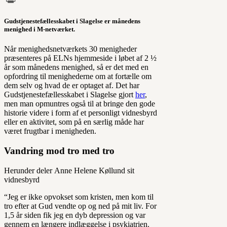
Print
Gudstjenestefællesskabet i Slagelse er månedens
menighed i M-netværket.
Når menighedsnetværkets 30 menigheder
præsenteres på ELNs hjemmeside i løbet af 2 ½
år som månedens menighed, så er det med en
opfordring til menighederne om at fortælle om
dem selv og hvad de er optaget af. Det har
Gudstjenestefællesskabet i Slagelse gjort
her
,
men man opmuntres også til at bringe den gode
historie videre i form af et personligt vidnesbyrd
eller en aktivitet, som på en særlig måde har
været frugtbar i menigheden.
Vandring mod tro med tro
Herunder deler Anne Helene Køllund sit
vidnesbyrd
“Jeg er ikke opvokset som kristen, men kom til
tro efter at Gud vendte op og ned på mit liv. For
1,5 år siden fik jeg en dyb depression og var
gennem en længere indlæggelse i psykiatrien.