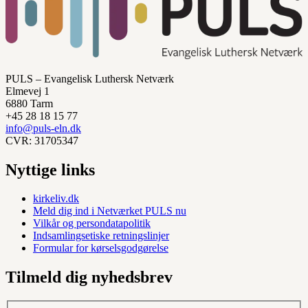
PULS – Evangelisk Luthersk Netværk
Elmevej 1
6880 Tarm
+45 28 18 15 77
info@puls-eln.dk
CVR: 31705347
Nyttige links
kirkeliv.dk
Meld dig ind i Netværket PULS nu
Vilkår og persondatapolitik
Indsamlingsetiske retningslinjer
Formular for kørselsgodgørelse
Tilmeld dig nyhedsbrev