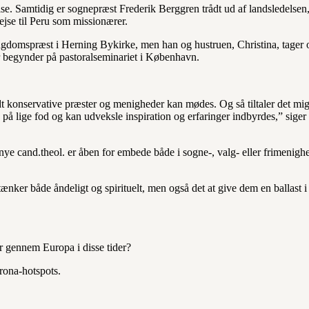
se. Samtidig er sognepræst Frederik Berggren trådt ud af landsledelsen
ejse til Peru som missionærer.
ungdomspræst i Herning Bykirke, men han og hustruen, Christina, tager
 begynder på pastoralseminariet i København.
ldt konservative præster og menigheder kan mødes. Og så tiltaler det mig,
på lige fod og kan udveksle inspiration og erfaringer indbyrdes,” siger
 nye cand.theol. er åben for embede både i sogne-, valg- eller frimenig
 tænker både åndeligt og spirituelt, men også det at give dem en ballast 
r gennem Europa i disse tider?
rona-hotspots.