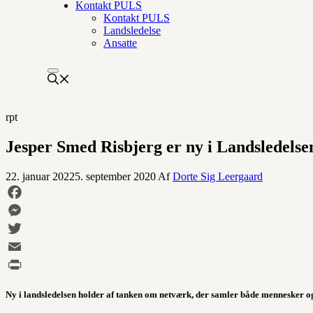
Kontakt PULS
Kontakt PULS
Landsledelse
Ansatte
rpt
Jesper Smed Risbjerg er ny i Landsledelse
22. januar 2022
5. september 2020
Af
Dorte Sig Leergaard
Facebook
Messenger
Twitter
Email
Print
Ny i landsledelsen holder af tanken om netværk, der samler både mennesker o