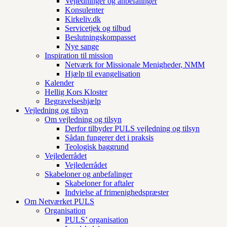
Vejledninger og anbefalinger
Konsulenter
Kirkeliv.dk
Servicetjek og tilbud
Beslutningskompasset
Nye sange
Inspiration til mission
Netværk for Missionale Menigheder, NMM
Hjælp til evangelisation
Kalender
Hellig Kors Kloster
Begravelseshjælp
Vejledning og tilsyn
Om vejledning og tilsyn
Derfor tilbyder PULS vejledning og tilsyn
Sådan fungerer det i praksis
Teologisk baggrund
Vejlederrådet
Vejlederrådet
Skabeloner og anbefalinger
Skabeloner for aftaler
Indvielse af frimenighedspræster
Om Netværket PULS
Organisation
PULS’ organisation