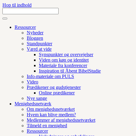
Hop til indhold
Ressourcer
Nyheder
Bloggen
Standpunkter
Værd at vide
Synspunkter og overvejelser
Viden om køn og identitet
Materiale fra konferencer
Inspiration til Åbent BibelStudie
Info-materiale om PULS
Video
Prædikener og gudstjenester
Online prædikener
Nye sange
Menighedsnetværk
Om menighedsnetværket
Hvem kan blive medlem?
Medlemmer af menighedsnetværket
Tilmeld en menighed
Ressourcer