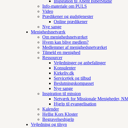
Inspiration til Åbent BibelStudie
Info-materiale om PULS
Video
Prædikener og gudstjenester
Online prædikener
Nye sange
Menighedsnetværk
Om menighedsnetværket
Hvem kan blive medlem?
Medlemmer af menighedsnetværket
Tilmeld en menighed
Ressourcer
Vejledninger og anbefalinger
Konsulenter
Kirkeliv.dk
Servicetjek og tilbud
Beslutningskompasset
Nye sange
Inspiration til mission
Netværk for Missionale Menigheder, 
Hjælp til evangelisation
Kalender
Hellig Kors Kloster
Begravelseshjælp
Vejledning og tilsyn