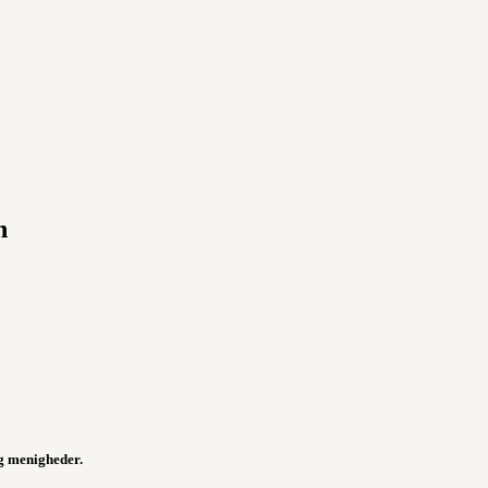
n
g menigheder.