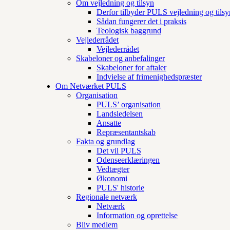
Om vejledning og tilsyn
Derfor tilbyder PULS vejledning og tilsy
Sådan fungerer det i praksis
Teologisk baggrund
Vejlederrådet
Vejlederrådet
Skabeloner og anbefalinger
Skabeloner for aftaler
Indvielse af frimenighedspræster
Om Netværket PULS
Organisation
PULS’ organisation
Landsledelsen
Ansatte
Repræsentantskab
Fakta og grundlag
Det vil PULS
Odenseerklæringen
Vedtægter
Økonomi
PULS' historie
Regionale netværk
Netværk
Information og oprettelse
Bliv medlem