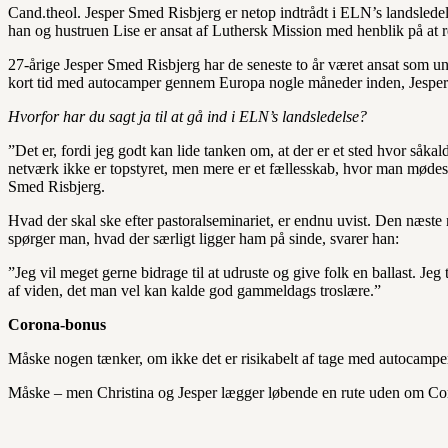
Cand.theol. Jesper Smed Risbjerg er netop indtrådt i ELN’s landsledel
han og hustruen Lise er ansat af Luthersk Mission med henblik på at r
27-årige Jesper Smed Risbjerg har de seneste to år været ansat som 
kort tid med autocamper gennem Europa nogle måneder inden, Jesper
Hvorfor har du sagt ja til at gå ind i ELN’s landsledelse?
”Det er, fordi jeg godt kan lide tanken om, at der er et sted hvor såka
netværk ikke er topstyret, men mere er et fællesskab, hvor man mødes 
Smed Risbjerg.
Hvad der skal ske efter pastoralseminariet, er endnu uvist. Den næste
spørger man, hvad der særligt ligger ham på sinde, svarer han:
”Jeg vil meget gerne bidrage til at udruste og give folk en ballast. Jeg
af viden, det man vel kan kalde god gammeldags troslære.”
Corona-bonus
Måske nogen tænker, om ikke det er risikabelt af tage med autocampe
Måske – men Christina og Jesper lægger løbende en rute uden om Co