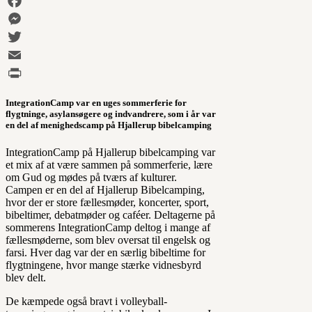
Facebook
Messenger
Twitter
Email
Print
IntegrationCamp var en uges sommerferie for
flygtninge, asylansøgere og indvandrere, som i år var
en del af menighedscamp på Hjallerup bibelcamping
IntegrationCamp på Hjallerup bibelcamping var
et mix af at være sammen på sommerferie, lære
om Gud og mødes på tværs af kulturer.
Campen er en del af Hjallerup Bibelcamping,
hvor der er store fællesmøder, koncerter, sport,
bibeltimer, debatmøder og caféer. Deltagerne på
sommerens IntegrationCamp deltog i mange af
fællesmøderne, som blev oversat til engelsk og
farsi. Hver dag var der en særlig bibeltime for
flygtningene, hvor mange stærke vidnesbyrd
blev delt.
De kæmpede også bravt i volleyball-