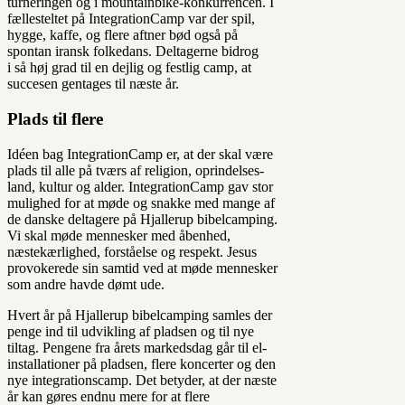
turneringen og i mountainbike-konkurrencen. I
fællesteltet på IntegrationCamp var der spil,
hygge, kaffe, og flere aftner bød også på
spontan iransk folkedans. Deltagerne bidrog
i så høj grad til en dejlig og festlig camp, at
succesen gentages til næste år.
Plads til flere
Idéen bag IntegrationCamp er, at der skal være
plads til alle på tværs af religion, oprindelses-
land, kultur og alder. IntegrationCamp gav stor
mulighed for at møde og snakke med mange af
de danske deltagere på Hjallerup bibelcamping.
Vi skal møde mennesker med åbenhed,
næstekærlighed, forståelse og respekt. Jesus
provokerede sin samtid ved at møde mennesker
som andre havde dømt ude.
Hvert år på Hjallerup bibelcamping samles der
penge ind til udvikling af pladsen og til nye
tiltag. Pengene fra årets markedsdag går til el-
installationer på pladsen, flere koncerter og den
nye integrationscamp. Det betyder, at der næste
år kan gøres endnu mere for at flere