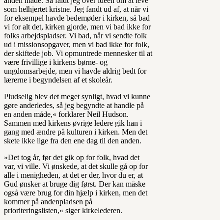
anden måde. Så faldt jeg over idéen om at leve
som helhjertet kristne. Jeg fandt ud af, at når vi
for eksempel havde bedemøder i kirken, så bad
vi for alt det, kirken gjorde, men vi bad ikke for
folks arbejdspladser. Vi bad, når vi sendte folk
ud i missionsopgaver, men vi bad ikke for folk,
der skiftede job. Vi opmuntrede mennesker til at
være frivillige i kirkens børne- og
ungdomsarbejde, men vi havde aldrig bedt for
lærerne i begyndelsen af et skoleår.
Pludselig blev det meget synligt, hvad vi kunne
gøre anderledes, så jeg begyndte at handle på
en anden måde,« forklarer Neil Hudson.
Sammen med kirkens øvrige ledere gik han i
gang med ændre på kulturen i kirken. Men det
skete ikke lige fra den ene dag til den anden.
»Det tog år, før det gik op for folk, hvad det
var, vi ville. Vi ønskede, at det skulle gå op for
alle i menigheden, at det er der, hvor du er, at
Gud ønsker at bruge dig først. Der kan måske
også være brug for din hjælp i kirken, men det
kommer på andenpladsen på
prioriteringslisten,« siger kirkelederen.