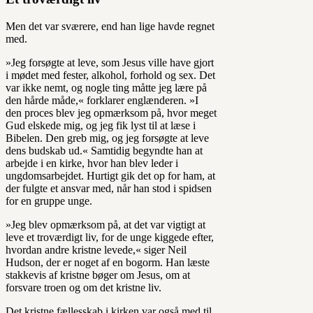
Men det var sværere, end han lige havde regnet
med.
»Jeg forsøgte at leve, som Jesus ville have gjort
i mødet med fester, alkohol, forhold og sex. Det
var ikke nemt, og nogle ting måtte jeg lære på
den hårde måde,« forklarer englænderen. »I
den proces blev jeg opmærksom på, hvor meget
Gud elskede mig, og jeg fik lyst til at læse i
Bibelen. Den greb mig, og jeg forsøgte at leve
dens budskab ud.« Samtidig begyndte han at
arbejde i en kirke, hvor han blev leder i
ungdomsarbejdet. Hurtigt gik det op for ham, at
der fulgte et ansvar med, når han stod i spidsen
for en gruppe unge.
»Jeg blev opmærksom på, at det var vigtigt at
leve et troværdigt liv, for de unge kiggede efter,
hvordan andre kristne levede,« siger Neil
Hudson, der er noget af en bogorm. Han læste
stakkevis af kristne bøger om Jesus, om at
forsvare troen og om det kristne liv.
Det kristne fællesskab i kirken var også med til