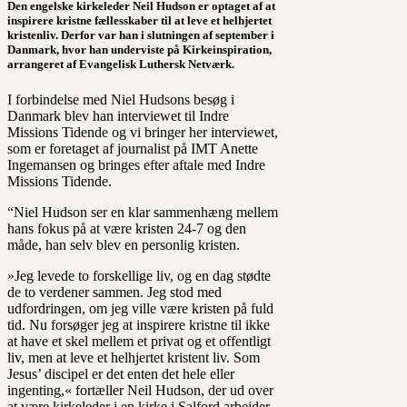
Den engelske kirkeleder Neil Hudson er optaget af at
inspirere kristne fællesskaber til at leve et helhjertet
kristenliv. Derfor var han i slutningen af september i
Danmark, hvor han underviste på Kirkeinspiration,
arrangeret af Evangelisk Luthersk Netværk.
I forbindelse med Niel Hudsons besøg i
Danmark blev han interviewet til Indre
Missions Tidende og vi bringer her interviewet,
som er foretaget af journalist på IMT Anette
Ingemansen og bringes efter aftale med Indre
Missions Tidende.
“Niel Hudson ser en klar sammenhæng mellem
hans fokus på at være kristen 24-7 og den
måde, han selv blev en personlig kristen.
»Jeg levede to forskellige liv, og en dag stødte
de to verdener sammen. Jeg stod med
udfordringen, om jeg ville være kristen på fuld
tid. Nu forsøger jeg at inspirere kristne til ikke
at have et skel mellem et privat og et offentligt
liv, men at leve et helhjertet kristent liv. Som
Jesus’ discipel er det enten det hele eller
ingenting,« fortæller Neil Hudson, der ud over
at være kirkeleder i en kirke i Salford arbejder