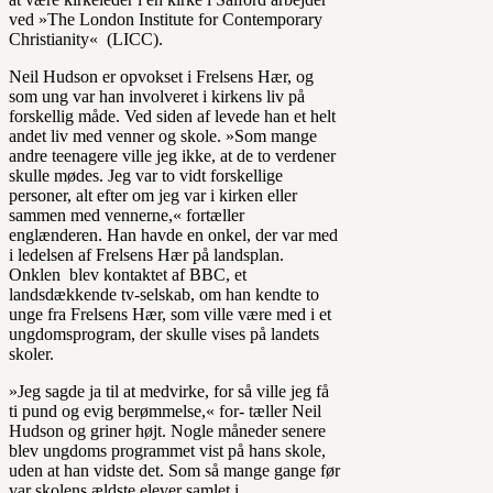
ved »The London Institute for Contemporary
Christianity« (LICC).
Neil Hudson er opvokset i Frelsens Hær, og
som ung var han involveret i kirkens liv på
forskellig måde. Ved siden af levede han et helt
andet liv med venner og skole. »Som mange
andre teenagere ville jeg ikke, at de to verdener
skulle mødes. Jeg var to vidt forskellige
personer, alt efter om jeg var i kirken eller
sammen med vennerne,« fortæller
englænderen. Han havde en onkel, der var med
i ledelsen af Frelsens Hær på landsplan.
Onklen blev kontaktet af BBC, et
landsdækkende tv-selskab, om han kendte to
unge fra Frelsens Hær, som ville være med i et
ungdomsprogram, der skulle vises på landets
skoler.
»Jeg sagde ja til at medvirke, for så ville jeg få
ti pund og evig berømmelse,« for- tæller Neil
Hudson og griner højt. Nogle måneder senere
blev ungdoms programmet vist på hans skole,
uden at han vidste det. Som så mange gange før
var skolens ældste elever samlet i