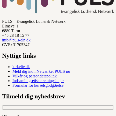
PULS – Evangelisk Luthersk Netværk
Elmevej 1
6880 Tarm
+45 28 18 15 77
info@puls-eln.dk
CVR: 31705347
Nyttige links
kirkeliv.dk
Meld dig ind i Netværket PULS nu
Vilkår og persondatapolitik
Indsamlingsetiske retningslinjer
Formular for kørselsgodgørelse
Tilmeld dig nyhedsbrev