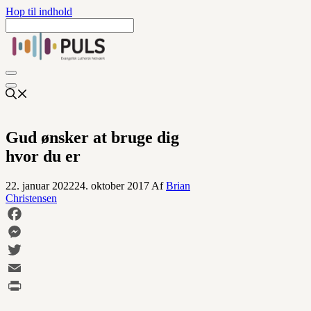
Hop til indhold
Gud ønsker at bruge dig
hvor du er
22. januar 2022
24. oktober 2017
Af
Brian
Christensen
Facebook
Messenger
Twitter
Email
Print