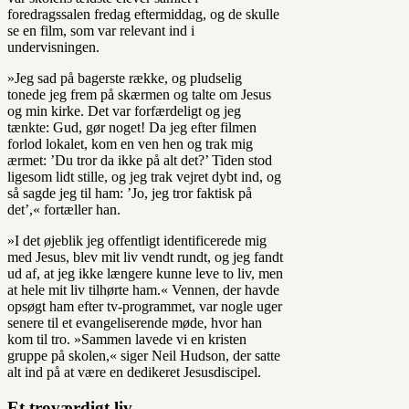
foredragssalen fredag eftermiddag, og de skulle
se en film, som var relevant ind i
undervisningen.
»Jeg sad på bagerste række, og pludselig
tonede jeg frem på skærmen og talte om Jesus
og min kirke. Det var forfærdeligt og jeg
tænkte: Gud, gør noget! Da jeg efter filmen
forlod lokalet, kom en ven hen og trak mig
ærmet: ’Du tror da ikke på alt det?’ Tiden stod
ligesom lidt stille, og jeg trak vejret dybt ind, og
så sagde jeg til ham: ’Jo, jeg tror faktisk på
det’,« fortæller han.
»I det øjeblik jeg offentligt identificerede mig
med Jesus, blev mit liv vendt rundt, og jeg fandt
ud af, at jeg ikke længere kunne leve to liv, men
at hele mit liv tilhørte ham.« Vennen, der havde
opsøgt ham efter tv-programmet, var nogle uger
senere til et evangeliserende møde, hvor han
kom til tro. »Sammen lavede vi en kristen
gruppe på skolen,« siger Neil Hudson, der satte
alt ind på at være en dedikeret Jesusdiscipel.
Et troværdigt liv