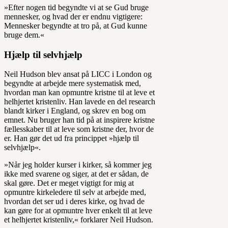
»Efter nogen tid begyndte vi at se Gud bruge
mennesker, og hvad der er endnu vigtigere:
Mennesker begyndte at tro på, at Gud kunne
bruge dem.«
Hjælp til selvhjælp
Neil Hudson blev ansat på LICC i London og
begyndte at arbejde mere systematisk med,
hvordan man kan opmuntre kristne til at leve et
helhjertet kristenliv. Han lavede en del research
blandt kirker i England, og skrev en bog om
emnet. Nu bruger han tid på at inspirere kristne
fællesskaber til at leve som kristne der, hvor de
er. Han gør det ud fra princippet »hjælp til
selvhjælp«.
»Når jeg holder kurser i kirker, så kommer jeg
ikke med svarene og siger, at det er sådan, de
skal gøre. Det er meget vigtigt for mig at
opmuntre kirkeledere til selv at arbejde med,
hvordan det ser ud i deres kirke, og hvad de
kan gøre for at opmuntre hver enkelt til at leve
et helhjertet kristenliv,« forklarer Neil Hudson.