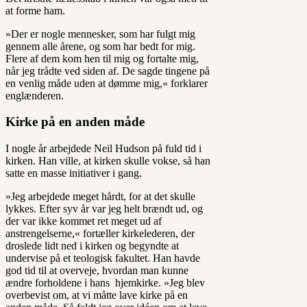
at forme ham.
»Der er nogle mennesker, som har fulgt mig
gennem alle årene, og som har bedt for mig.
Flere af dem kom hen til mig og fortalte mig,
når jeg trådte ved siden af. De sagde tingene på
en venlig måde uden at dømme mig,« forklarer
englænderen.
Kirke på en anden måde
I nogle år arbejdede Neil Hudson på fuld tid i
kirken. Han ville, at kirken skulle vokse, så han
satte en masse initiativer i gang.
»Jeg arbejdede meget hårdt, for at det skulle
lykkes. Efter syv år var jeg helt brændt ud, og
der var ikke kommet ret meget ud af
anstrengelserne,« fortæller kirkelederen, der
droslede lidt ned i kirken og begyndte at
undervise på et teologisk fakultet. Han havde
god tid til at overveje, hvordan man kunne
ændre forholdene i hans hjemkirke. »Jeg blev
overbevist om, at vi måtte lave kirke på en