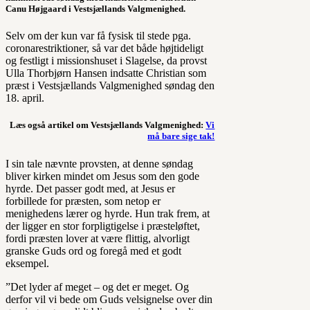
Canu Højgaard i Vestsjællands Valgmenighed.
Selv om der kun var få fysisk til stede pga.
coronarestriktioner, så var det både højtideligt
og festligt i missionshuset i Slagelse, da provst
Ulla Thorbjørn Hansen indsatte Christian som
præst i Vestsjællands Valgmenighed søndag den
18. april.
Læs også artikel om Vestsjællands Valgmenighed:
Vi
må bare sige tak!
I sin tale nævnte provsten, at denne søndag
bliver kirken mindet om Jesus som den gode
hyrde. Det passer godt med, at Jesus er
forbillede for præsten, som netop er
menighedens lærer og hyrde. Hun trak frem, at
der ligger en stor forpligtigelse i præsteløftet,
fordi præsten lover at være flittig, alvorligt
granske Guds ord og foregå med et godt
eksempel.
”Det lyder af meget – og det er meget. Og
derfor vil vi bede om Guds velsignelse over din