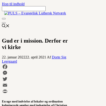
Hop til indhold
Gud er i mission. Derfor er
vi kirke
22. januar 2022
22. april 2021
Af
Dorte Sig
Leergaard
Facebook
Messenger
Twitter
Email
Print
En uge med indvielse af lokaler og ordination
kulminerede søndag med indsættelse af Christian