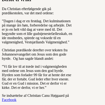
Da Christian efterfølgende gik på
prædikestolen, var det med ordene:
”Dagen i dag er en festdag. Det kulminationen
på mange års bøn, forberedelse og arbejde. Det
er jo en helt vild dag at være med til. Det
begyndte som et lille gudstjenestefællesskab, en
ide modnedes, spirede og voksede til en
valgmenighed, Vestsjællands Valgmenighed.”
Christian prædikede derefter over teksten fra
Johannesevangeliet om Jesus som den gode
hyrde. Og han sagde blandt andet:
”Vi får lov til at træde ind i valgmenigheden
med ordene om Jesus som den god hyrde.
Hyrden som forlader 99 får for at hente det ene
får, der er fortabt. Gud leder efter hver eneste.
Gud er en Gud i mission. Det er derfor vi er
kirke. Det er derfor, vi er her.”
Se indsættelse af Christian Canu Højgaard på
Facebook