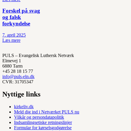
Forskel på svag
og falsk
forkyndelse
7. april 2025
Læs mere
PULS – Evangelisk Luthersk Netværk
Elmevej 1
6880 Tarm
+45 28 18 15 77
info@puls-eln.dk
CVR: 31705347
Nyttige links
kirkeliv.dk
Meld dig ind i Netværket PULS nu
Vilkår og persondatapolitik
Indsamlingsetiske retningslinjer
Formular for kørselsgodgørelse