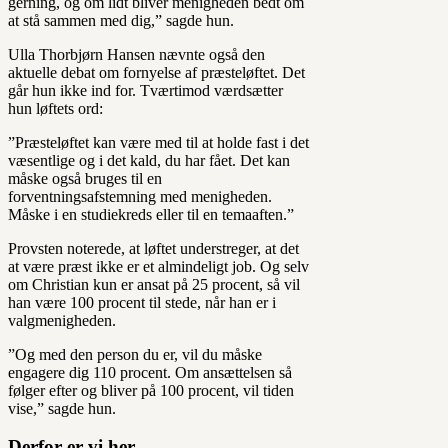
gerning, og om lidt bliver menigheden bedt om
at stå sammen med dig,” sagde hun.
Ulla Thorbjørn Hansen nævnte også den
aktuelle debat om fornyelse af præsteløftet. Det
går hun ikke ind for. Tværtimod værdsætter
hun løftets ord:
”Præsteløftet kan være med til at holde fast i det
væsentlige og i det kald, du har fået. Det kan
måske også bruges til en
forventningsafstemning med menigheden.
Måske i en studiekreds eller til en temaaften.”
Provsten noterede, at løftet understreger, at det
at være præst ikke er et almindeligt job. Og selv
om Christian kun er ansat på 25 procent, så vil
han være 100 procent til stede, når han er i
valgmenigheden.
”Og med den person du er, vil du måske
engagere dig 110 procent. Om ansættelsen så
følger efter og bliver på 100 procent, vil tiden
vise,” sagde hun.
Derfor er vi her