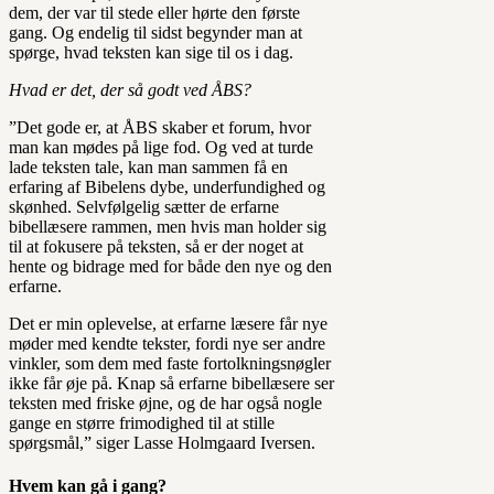
dem, der var til stede eller hørte den første
gang. Og endelig til sidst begynder man at
spørge, hvad teksten kan sige til os i dag.
Hvad er det, der så godt ved ÅBS?
”Det gode er, at ÅBS skaber et forum, hvor
man kan mødes på lige fod. Og ved at turde
lade teksten tale, kan man sammen få en
erfaring af Bibelens dybe, underfundighed og
skønhed. Selvfølgelig sætter de erfarne
bibellæsere rammen, men hvis man holder sig
til at fokusere på teksten, så er der noget at
hente og bidrage med for både den nye og den
erfarne.
Det er min oplevelse, at erfarne læsere får nye
møder med kendte tekster, fordi nye ser andre
vinkler, som dem med faste fortolkningsnøgler
ikke får øje på. Knap så erfarne bibellæsere ser
teksten med friske øjne, og de har også nogle
gange en større frimodighed til at stille
spørgsmål,” siger Lasse Holmgaard Iversen.
Hvem kan gå i gang?