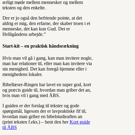
ærligt møde mellem mennesker og mellem
teksten og den enkelte.
Der er jo også den befriende pointe, at det
aldrig er mig, den erfarne, der skaber troen i et
menneske, det kan kun Gud. Det er
Helligåndens arbejde.”
Start-kit – en praktisk håndsrækning
Hvis man vil gå i gang, kan man invitere nogle,
man har relationer til, eller man kan invitere via
sin menighed. Det kan foregå hjemme eller i
menighedens lokaler.
Bibellæser-Ringen har lavet en super god, kort
og præcis guide til, hvordan man griber det an,
hvis man vil i gang med ÅBS.
I guiden er der forslag til tekster og gode
spørgsmål, ligesom der er lavpraktiske fif til,
hvordan man griber en bibelstudieaften an
(print teksten f.eks.) – hent den her
Kort guide
til ÅBS