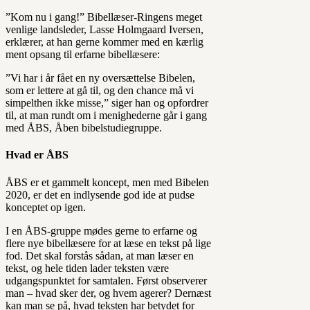
”Kom nu i gang!” Bibellæser-Ringens meget
venlige landsleder, Lasse Holmgaard Iversen,
erklærer, at han gerne kommer med en kærlig
ment opsang til erfarne bibellæsere:
”Vi har i år fået en ny oversættelse Bibelen,
som er lettere at gå til, og den chance må vi
simpelthen ikke misse,” siger han og opfordrer
til, at man rundt om i menighederne går i gang
med ÅBS, Åben bibelstudiegruppe.
Hvad er ÅBS
ÅBS er et gammelt koncept, men med Bibelen
2020, er det en indlysende god ide at pudse
konceptet op igen.
I en ÅBS-gruppe mødes gerne to erfarne og
flere nye bibellæsere for at læse en tekst på lige
fod. Det skal forstås sådan, at man læser en
tekst, og hele tiden lader teksten være
udgangspunktet for samtalen. Først observerer
man – hvad sker der, og hvem agerer? Dernæst
kan man se på, hvad teksten har betydet for