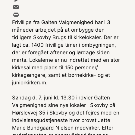
c
e
T
e
s
w
E
Frivillige fra Galten Valgmenighed har i 3
b
s
i
m
P
måneder arbejdet på at ombygge den
o
e
t
a
r
tidligere Skovby Brugs til kirkelokaler. Der er
o
n
t
i
i
lagt ca. 1400 frivillige timer i ombygningen,
k
g
e
l
n
der er foregået aftener og lørdage siden
e
r
t
marts. Lokalerne er nu indrettet med en stor
r
kirkesal med plads til 150 personer/
kirkegængere, samt et børnekirke- og et
juniorkirkerum.
Søndag d. 7. juni kl. 13.30 indvier Galten
Valgmenighed sine nye lokaler i Skovby på
Hørslevvej 35 i Skovby og det fejres med en
Indvielsesgudstjeneste hvor provst Jette
Marie Bundgaard Nielsen medvirker. Efter