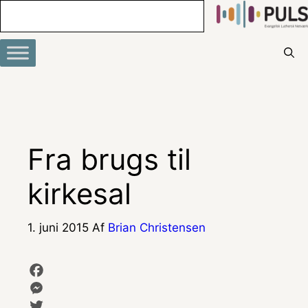
Hop
til
indhold
Fra brugs til
kirkesal
1. juni 2015
Af
Brian Christensen
F
a
M