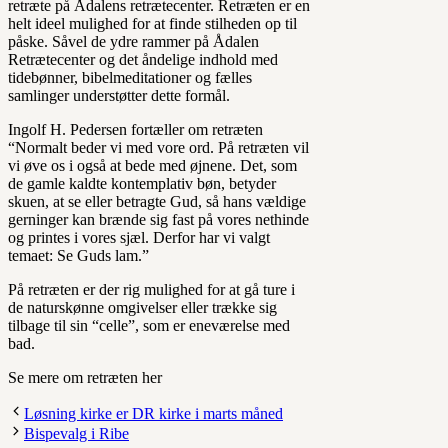
retræte på Ådalens retrætecenter. Retræten er en
helt ideel mulighed for at finde stilheden op til
påske. Såvel de ydre rammer på Ådalen
Retrætecenter og det åndelige indhold med
tidebønner, bibelmeditationer og fælles
samlinger understøtter dette formål.
Ingolf H. Pedersen fortæller om retræten
“Normalt beder vi med vore ord. På retræten vil
vi øve os i også at bede med øjnene. Det, som
de gamle kaldte kontemplativ bøn, betyder
skuen, at se eller betragte Gud, så hans vældige
gerninger kan brænde sig fast på vores nethinde
og printes i vores sjæl. Derfor har vi valgt
temaet: Se Guds lam.”
På retræten er der rig mulighed for at gå ture i
de naturskønne omgivelser eller trække sig
tilbage til sin “celle”, som er eneværelse med
bad.
Se mere om retræten her
Løsning kirke er DR kirke i marts måned
Bispevalg i Ribe