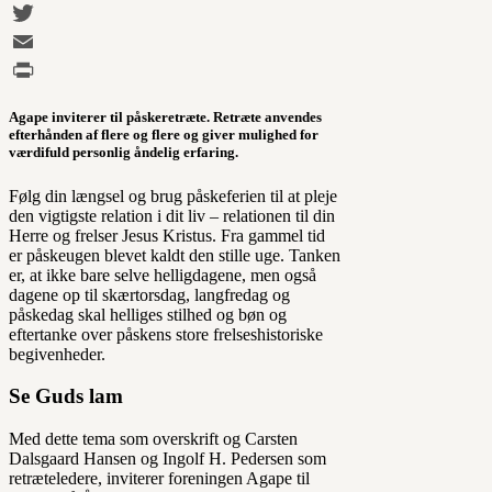
Messenger
Twitter
Email
Print
Agape inviterer til påskeretræte. Retræte anvendes
efterhånden af flere og flere og giver mulighed for
værdifuld personlig åndelig erfaring.
Følg din længsel og brug påskeferien til at pleje
den vigtigste relation i dit liv – relationen til din
Herre og frelser Jesus Kristus. Fra gammel tid
er påskeugen blevet kaldt den stille uge. Tanken
er, at ikke bare selve helligdagene, men også
dagene op til skærtorsdag, langfredag og
påskedag skal helliges stilhed og bøn og
eftertanke over påskens store frelseshistoriske
begivenheder.
Se Guds lam
Med dette tema som overskrift og Carsten
Dalsgaard Hansen og Ingolf H. Pedersen som
retræteledere, inviterer foreningen Agape til