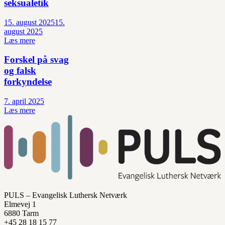
seksualetik
15. august 2025
15.
august 2025
Læs mere
Forskel på svag
og falsk
forkyndelse
7. april 2025
Læs mere
PULS – Evangelisk Luthersk Netværk
Elmevej 1
6880 Tarm
+45 28 18 15 77