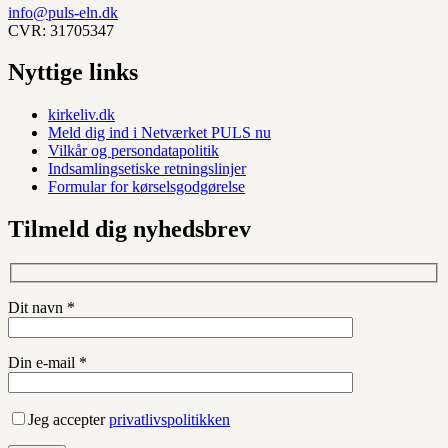
info@puls-eln.dk
CVR: 31705347
Nyttige links
kirkeliv.dk
Meld dig ind i Netværket PULS nu
Vilkår og persondatapolitik
Indsamlingsetiske retningslinjer
Formular for kørselsgodgørelse
Tilmeld dig nyhedsbrev
Dit navn *
Din e-mail *
Jeg accepter
privatlivspolitikken