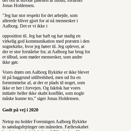
det om at udvide paletten af tilbud, fortæller
Jonas Holdensen.
”Jeg har stor respekt for det arbejde, som
allerede bliver gjort for at nå mennesker i
Aalborg. Det er vi ikke i
opposition til. Jeg har haft og har stadig en
virkelig god kommunikation med præsten i den
sognekirke, hvor jeg hører til. Jeg oplever, at
der er stor forståelse for, at Aalborg har brug for
et tilbud, som møder mennesker, som andre
ikke gør.
Vores drøm om Aalborg Bykirke er ikke blevet
til på baggrund utilfredshed, men ud fra en
fornemmelse af, at der er plads til noget, som
ikke er her i forvejen. Og faktisk har vores
initiativ heller ikke skabt konflikt, som nogle
måske kunne tro,” siger Jonas Holdensen.
Godt på vej i 2020
Netop nu holder Foreningen Aalborg Bykirke
to søndagsfejringer om måneden. Fællesskabet