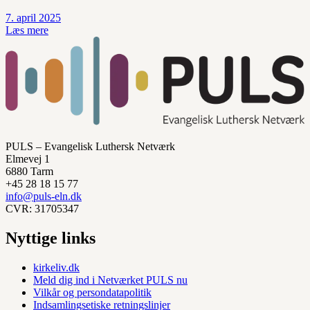
7. april 2025
Læs mere
PULS – Evangelisk Luthersk Netværk
Elmevej 1
6880 Tarm
+45 28 18 15 77
info@puls-eln.dk
CVR: 31705347
Nyttige links
kirkeliv.dk
Meld dig ind i Netværket PULS nu
Vilkår og persondatapolitik
Indsamlingsetiske retningslinjer