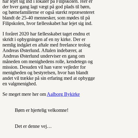
har lejet sig ind i lokaler på Filipskolen. Her er
der hver gang lagt vægt på god plads til børn,
og børnefamilierne er også stærkt repræsenteret
blandt de 25-40 mennesker, som mødes til på
Filipskolen, hvor fællesskabet har lejet sig ind.
I foråret 2020 har fællesskabet taget endnu et
skridt i opbygningen af en ny kirke. Der er
nemlig indgået en aftale med freelance teolog
Andreas Østerlund. Aftalen indebærer, at
Andreas Østerlund underviser en gang om
måneden om menighedens rolle, kendetegn og
mission. Desuden vil han være vejleder for
menigheden og bestyrelsen, hvor han blandt
andet vil trække på sin erfaring med at opbygge
en valgmenighed.
Se meget mere her om
Aalborg Bykirke
Børn er hjertelig velkomne!
Det er denne vej…