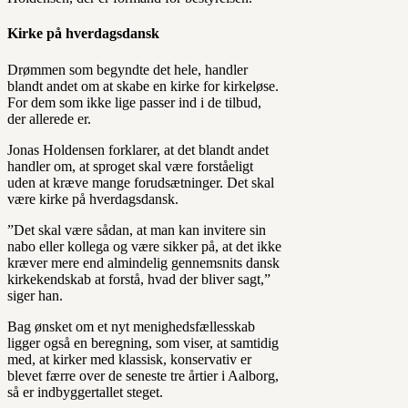
Kirke på hverdagsdansk
Drømmen som begyndte det hele, handler
blandt andet om at skabe en kirke for kirkeløse.
For dem som ikke lige passer ind i de tilbud,
der allerede er.
Jonas Holdensen forklarer, at det blandt andet
handler om, at sproget skal være forståeligt
uden at kræve mange forudsætninger. Det skal
være kirke på hverdagsdansk.
”Det skal være sådan, at man kan invitere sin
nabo eller kollega og være sikker på, at det ikke
kræver mere end almindelig gennemsnits dansk
kirkekendskab at forstå, hvad der bliver sagt,”
siger han.
Bag ønsket om et nyt menighedsfællesskab
ligger også en beregning, som viser, at samtidig
med, at kirker med klassisk, konservativ er
blevet færre over de seneste tre årtier i Aalborg,
så er indbyggertallet steget.