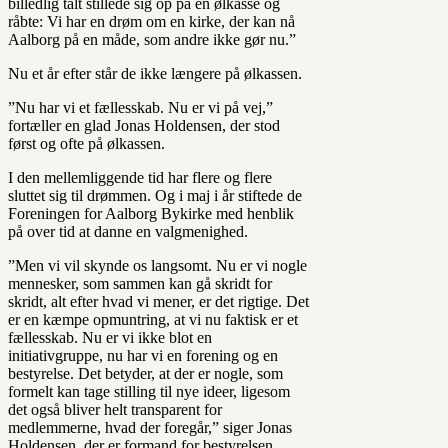
billedlig talt stillede sig op på en ølkasse og
råbte: Vi har en drøm om en kirke, der kan nå
Aalborg på en måde, som andre ikke gør nu.”
Nu et år efter står de ikke længere på ølkassen.
”Nu har vi et fællesskab. Nu er vi på vej,”
fortæller en glad Jonas Holdensen, der stod
først og ofte på ølkassen.
I den mellemliggende tid har flere og flere
sluttet sig til drømmen. Og i maj i år stiftede de
Foreningen for Aalborg Bykirke med henblik
på over tid at danne en valgmenighed.
”Men vi vil skynde os langsomt. Nu er vi nogle
mennesker, som sammen kan gå skridt for
skridt, alt efter hvad vi mener, er det rigtige. Det
er en kæmpe opmuntring, at vi nu faktisk er et
fællesskab. Nu er vi ikke blot en
initiativgruppe, nu har vi en forening og en
bestyrelse. Det betyder, at der er nogle, som
formelt kan tage stilling til nye ideer, ligesom
det også bliver helt transparent for
medlemmerne, hvad der foregår,” siger Jonas
Holdensen, der er formand for bestyrelsen.