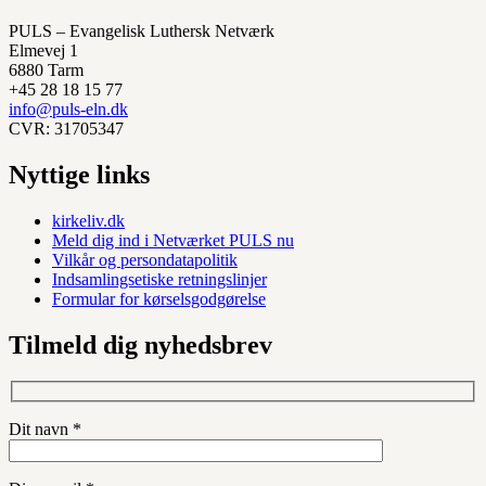
PULS – Evangelisk Luthersk Netværk
Elmevej 1
6880 Tarm
+45 28 18 15 77
info@puls-eln.dk
CVR: 31705347
Nyttige links
kirkeliv.dk
Meld dig ind i Netværket PULS nu
Vilkår og persondatapolitik
Indsamlingsetiske retningslinjer
Formular for kørselsgodgørelse
Tilmeld dig nyhedsbrev
Dit navn *