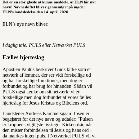
Det er en stor glæde at kunne meddele, at ELN får nyt
navn! Navneskiftet bliver gennemført på møde i
ELN’s landsledelse den 14. april 2026.
ELN’s nye navn bliver:
I daglig tale: PULS eller Netværket PULS
Fælles hjerteslag
Apostlen Paulus beskriver Guds kirke som et
netværk af lemmer, der ser vidt forskellige ud
og har forskellige funktioner, men dog er
forbundet og har brug for hinanden. Sådan vil
PULS også tænke om sit netværk: vi er
forskellige men dog forbundet af vores fælles
hjerteslag for Jesus Kristus og Bibelens ord.
Landsleder Andreas Kammersgaard Ipsen er
begejstret for det nye navn og udtaler: ”Pulsen
er kroppens vigtigste livstegn. Kirken dør, når
den mister forbindelsen til Jesus og hans ord –
da mærkes ingen puls. I Netværket PULS vil vi