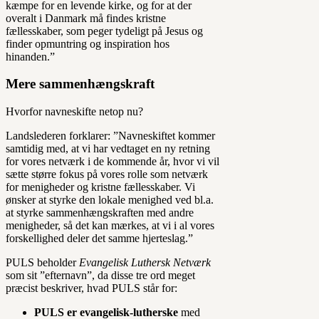
kæmpe for en levende kirke, og for at der
overalt i Danmark må findes kristne
fællesskaber, som peger tydeligt på Jesus og
finder opmuntring og inspiration hos
hinanden.”
Mere sammenhængskraft
Hvorfor navneskifte netop nu?
Landslederen forklarer: ”Navneskiftet kommer
samtidig med, at vi har vedtaget en ny retning
for vores netværk i de kommende år, hvor vi vil
sætte større fokus på vores rolle som netværk
for menigheder og kristne fællesskaber. Vi
ønsker at styrke den lokale menighed ved bl.a.
at styrke sammenhængskraften med andre
menigheder, så det kan mærkes, at vi i al vores
forskellighed deler det samme hjerteslag.”
PULS beholder
Evangelisk Luthersk Netværk
som sit ”efternavn”, da disse tre ord meget
præcist beskriver, hvad PULS står for:
PULS er evangelisk-lutherske
med