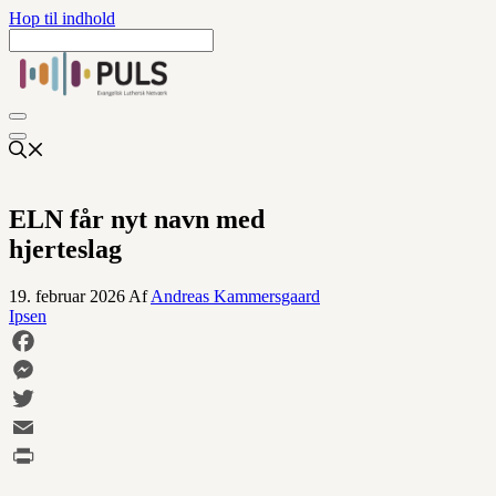
Hop til indhold
ELN får nyt navn med
hjerteslag
19. februar 2026
Af
Andreas Kammersgaard
Ipsen
Facebook
Messenger
Twitter
Email
Print