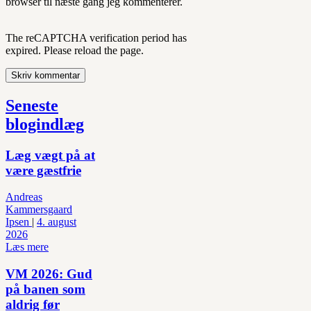
browser til næste gang jeg kommenterer.
The reCAPTCHA verification period has
expired. Please reload the page.
Seneste
blogindlæg
Læg vægt på at
være gæstfrie
Andreas
Kammersgaard
Ipsen
|
4. august
2026
Læs mere
VM 2026: Gud
på banen som
aldrig før