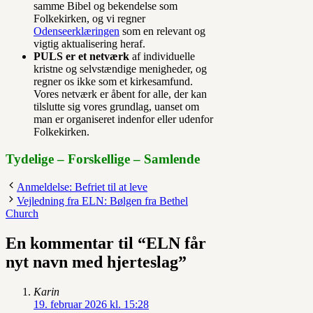
samme Bibel og bekendelse som
Folkekirken, og vi regner
Odenseerklæringen
som en relevant og
vigtig aktualisering heraf.
PULS er et netværk
af individuelle
kristne og selvstændige menigheder, og
regner os ikke som et kirkesamfund.
Vores netværk er åbent for alle, der kan
tilslutte sig vores grundlag, uanset om
man er organiseret indenfor eller udenfor
Folkekirken.
Tydelige – Forskellige – Samlende
Anmeldelse: Befriet til at leve
Vejledning fra ELN: Bølgen fra Bethel
Church
En kommentar til “ELN får
nyt navn med hjerteslag”
Karin
19. februar 2026 kl. 15:28