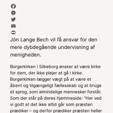
F
a
M
c
e
T
e
s
w
E
b
s
i
m
P
Jón Lange Bech vil få ansvar for den
o
e
t
a
r
mere dybdegående undervisning af
o
n
t
i
i
menigheden.
k
g
e
l
n
e
r
t
Borgerkirken i Silkeborg ønsker at være kirke
r
for dem, der ikke plejer at gå i kirke.
Borgerkirken lægger vægt på at være et
åbent og tilgængeligt fællesskab og at bruge
et sprog, som almindelige mennesker forstår.
Som der står på deres hjemmeside: “Her ved
vi godt at det ikke altid går som præsten
prædiker – og derfor prædiker præsten heller