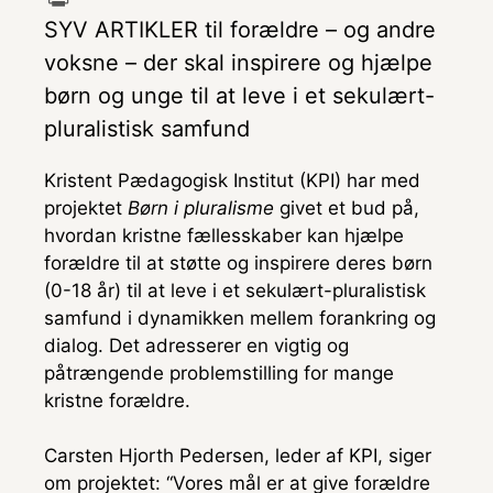
b
s
i
m
P
SYV ARTIKLER til forældre – og andre
o
e
t
a
r
voksne – der skal inspirere og hjælpe
o
n
t
i
i
børn og unge til at leve i et sekulært-
k
g
e
l
n
pluralistisk samfund
e
r
t
r
Kristent Pædagogisk Institut (KPI) har med
projektet
Børn i pluralisme
givet et bud på,
hvordan kristne fællesskaber kan hjælpe
forældre til at støtte og inspirere deres børn
(0-18 år) til at leve i et sekulært-pluralistisk
samfund i dynamikken mellem forankring og
dialog. Det adresserer en vigtig og
påtrængende problemstilling for mange
kristne forældre.
Carsten Hjorth Pedersen, leder af KPI, siger
om projektet: “Vores mål er at give forældre