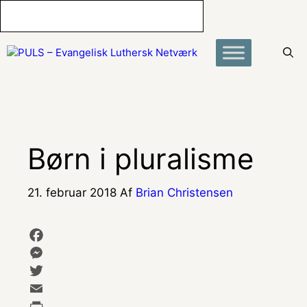
Hop
til
indhold
Børn i pluralisme
21. februar 2018
Af
Brian Christensen
F
a
M
c
e
T
e
s
w
E