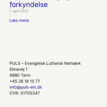
forkyndelse
7. april 2025
Læs mere
PULS – Evangelisk Luthersk Netværk
Elmevej 1
6880 Tarm
+45 28 18 15 77
info@puls-eln.dk
CVR: 31705347