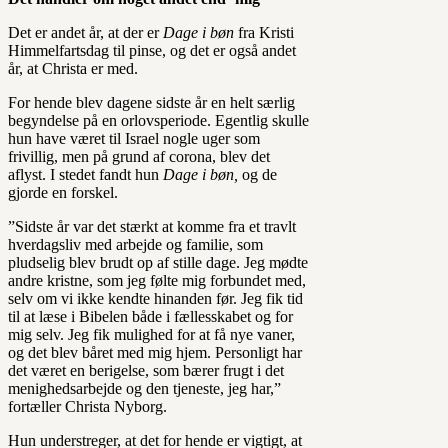
Det er andet år, at der er
Dage i bøn
fra Kristi
Himmelfartsdag til pinse, og det er også andet
år, at Christa er med.
For hende blev dagene sidste år en helt særlig
begyndelse på en orlovsperiode. Egentlig skulle
hun have været til Israel nogle uger som
frivillig, men på grund af corona, blev det
aflyst. I stedet fandt hun
Dage i bøn,
og de
gjorde en forskel.
”Sidste år var det stærkt at komme fra et travlt
hverdagsliv med arbejde og familie, som
pludselig blev brudt op af stille dage. Jeg mødte
andre kristne, som jeg følte mig forbundet med,
selv om vi ikke kendte hinanden før. Jeg fik tid
til at læse i Bibelen både i fællesskabet og for
mig selv. Jeg fik mulighed for at få nye vaner,
og det blev båret med mig hjem. Personligt har
det været en berigelse, som bærer frugt i det
menighedsarbejde og den tjeneste, jeg har,”
fortæller Christa Nyborg.
Hun understreger, at det for hende er vigtigt, at