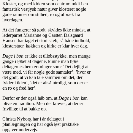
Kloster, og med kirken som centrum midt i en
fantastisk vestjysk natur giver klosteret nogle
gode rammer om stilhed, ro og afbræk fra
hverdagen.
At det fungerer så godt, skyldes ikke mindst, at
lederparret Marianne og Carsten Dalsgaard
Hansen har taget et stort slæb, så både indhold,
klosterstuer, køkken og kirke er klar hver dag.
Dage i bøn
er ikke et tilløbsstykke, men mange
gange i løbet af dagene, kunne man høre
deltagernes bemærkninger som: ’Det dejligt at
være med, vi får nogle gode samtaler’, ’hvor er
det godt, at vi kan tale sammen om det, der
fylder i tiden’, ’det er altså utroligt, som der er
en ro og fred her’.
Derfor er der også håb om, at
Dage i bøn
kan
blive en tradition. Men det kræver, at der er
frivillige til at bakke op.
Christa Nyborg har i år deltaget i
planlægningen og har også løst praktiske
opgaver undervejs.