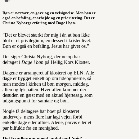
Print
Bøn er nærvær, en gave og en velsignelse. Men bøn er
også en befaling, et arbejde og en prioritering. Det er
Christa Nyborgs erfaring med Dage i bøn.
”Det er blevet stærkt for mig i år, at bøn ikke
blot er et privilegium, en dessert i kristenlivet.
Bøn er også en befaling, Jesus har givet os.”
Det siger Christa Nyborg, der netop har
deltaget i
Dage i bøn
på Hellig Kors Kloster.
Dagene er arrangeret af klosteret og ELN. Alle
dage er bygget enkelt op om tidebønnerne, så
man mødes i kirken til bøn morgen, middag,
aften og før natten. Hver aften kommer der
desuden en gæst med en aktuel hjertesag, som
udgangspunkt for samtale og bøn.
Nogle få deltagere har boet på klosteret
undervejs, mens flere har lagt vejen forbi
enkelte dage eller aftner. Alene, parvis eller et
par bilfulde fra en menighed.
Det handler om noget andet end ’mig’