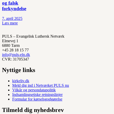
og falsk
forkyndelse
7. april 2025
Læs mere
PULS – Evangelisk Luthersk Netværk
Elmevej 1
6880 Tarm
+45 28 18 15 77
info@puls-eln.dk
CVR: 31705347
Nyttige links
kirkeliv.dk
Meld dig ind i Netværket PULS nu
Vilkår og persondatapolitik
Indsamlingsetiske retningslinjer
Formular for kørselsgodgørelse
Tilmeld dig nyhedsbrev