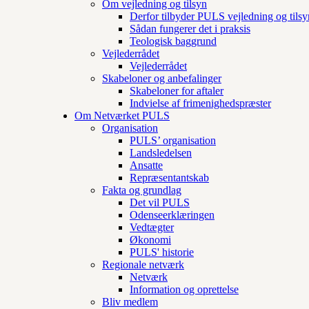
Om vejledning og tilsyn
Derfor tilbyder PULS vejledning og tilsy
Sådan fungerer det i praksis
Teologisk baggrund
Vejlederrådet
Vejlederrådet
Skabeloner og anbefalinger
Skabeloner for aftaler
Indvielse af frimenighedspræster
Om Netværket PULS
Organisation
PULS’ organisation
Landsledelsen
Ansatte
Repræsentantskab
Fakta og grundlag
Det vil PULS
Odenseerklæringen
Vedtægter
Økonomi
PULS' historie
Regionale netværk
Netværk
Information og oprettelse
Bliv medlem