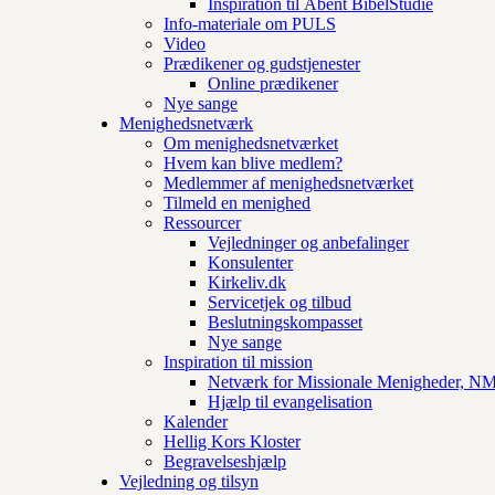
Inspiration til Åbent BibelStudie
Info-materiale om PULS
Video
Prædikener og gudstjenester
Online prædikener
Nye sange
Menighedsnetværk
Om menighedsnetværket
Hvem kan blive medlem?
Medlemmer af menighedsnetværket
Tilmeld en menighed
Ressourcer
Vejledninger og anbefalinger
Konsulenter
Kirkeliv.dk
Servicetjek og tilbud
Beslutningskompasset
Nye sange
Inspiration til mission
Netværk for Missionale Menigheder, 
Hjælp til evangelisation
Kalender
Hellig Kors Kloster
Begravelseshjælp
Vejledning og tilsyn