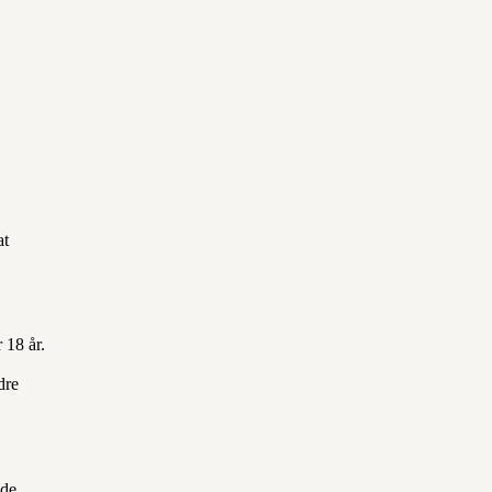
at
 18 år.
dre
lde