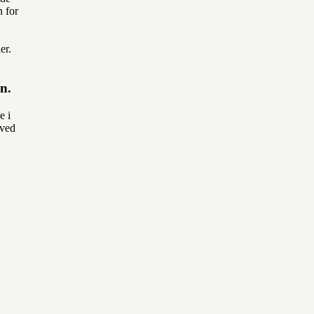
n for
er.
n.
e i
 ved