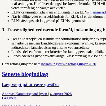
målsætningen. Her bliver det også beskrevet, hvordan ELN vil ud
vores formål og de valgte aktiviteter.
ELNs organisationsdiagram er tilgængelig på ELNs
hjemmesid
Når frivillige yder en arbejdsindsats for ELN, så er det ulønnet
ELNs årsregnskab lægges ud på ELNs hjemmeside
3. Troværdighed vedrørende formål, indsamling og b
Der er udarbejdet en instruks for administrationsudgifter, fx repr
samarbejde mellem Landsledelsens økonomiansvarlige, kassere
indtrædelse i landsledelsen og ansatte ved ansættelse.
Landsledelsen formulerer kriterier for løn og personale politik.
Landsledelsens økonomi-ansvarlige, kassereren og revisor er i 
Hent retningslinjerne her:
Indsamlingsetiske retningslinjer 2020
Seneste blogindlæg
Læg vægt på at være gæstfrie
Andreas Kammersgaard Ipsen
|
4. august 2026
Læs mere