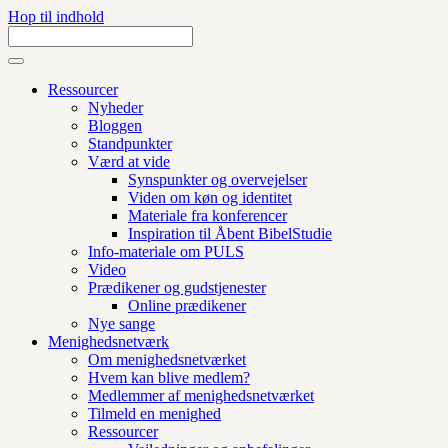
Hop til indhold
Ressourcer
Nyheder
Bloggen
Standpunkter
Værd at vide
Synspunkter og overvejelser
Viden om køn og identitet
Materiale fra konferencer
Inspiration til Åbent BibelStudie
Info-materiale om PULS
Video
Prædikener og gudstjenester
Online prædikener
Nye sange
Menighedsnetværk
Om menighedsnetværket
Hvem kan blive medlem?
Medlemmer af menighedsnetværket
Tilmeld en menighed
Ressourcer