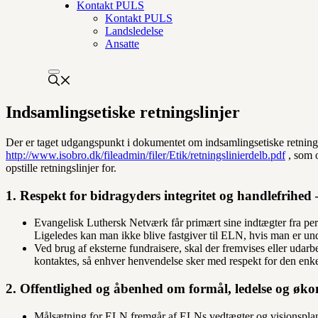
Kontakt PULS
Kontakt PULS
Landsledelse
Ansatte
Indsamlingsetiske retningslinjer
Der er taget udgangspunkt i dokumentet om indsamlingsetiske retningsl
http://www.isobro.dk/fileadmin/filer/Etik/retningslinierdelb.pdf
, som 
opstille retningslinjer for.
1. Respekt for bidragyders integritet og handlefrihed 
Evangelisk Luthersk Netværk får primært sine indtægter fra per
Ligeledes kan man ikke blive fastgiver til ELN, hvis man er u
Ved brug af eksterne fundraisere, skal der fremvises eller udar
kontaktes, så enhver henvendelse sker med respekt for den enke
2. Offentlighed og åbenhed om formål, ledelse og øk
Målsætning for ELN fremgår af ELNs vedtægter og visionsplaner, 