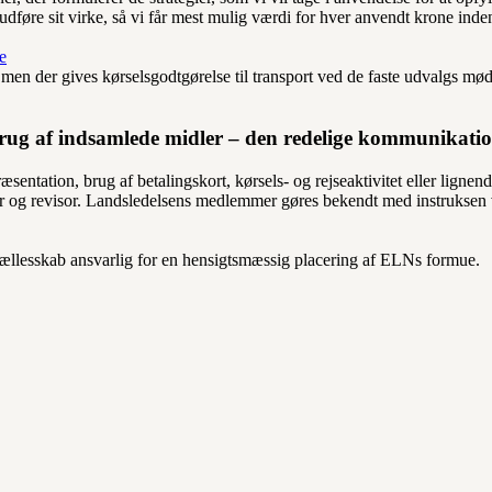
føre sit virke, så vi får mest mulig værdi for hver anvendt krone inde
e
, men der gives kørselsgodtgørelse til transport ved de faste udvalgs mød
rug af indsamlede midler – den redelige kommunikatio
æsentation, brug af betalingskort, kørsels- og rejseaktivitet eller lignend
r og revisor. Landsledelsens medlemmer gøres bekendt med instruksen
fællesskab ansvarlig for en hensigtsmæssig placering af ELNs formue.