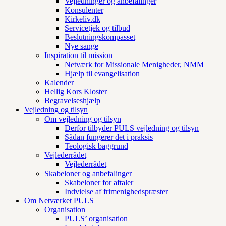
Vejledninger og anbefalinger
Konsulenter
Kirkeliv.dk
Servicetjek og tilbud
Beslutningskompasset
Nye sange
Inspiration til mission
Netværk for Missionale Menigheder, NMM
Hjælp til evangelisation
Kalender
Hellig Kors Kloster
Begravelseshjælp
Vejledning og tilsyn
Om vejledning og tilsyn
Derfor tilbyder PULS vejledning og tilsyn
Sådan fungerer det i praksis
Teologisk baggrund
Vejlederrådet
Vejlederrådet
Skabeloner og anbefalinger
Skabeloner for aftaler
Indvielse af frimenighedspræster
Om Netværket PULS
Organisation
PULS’ organisation