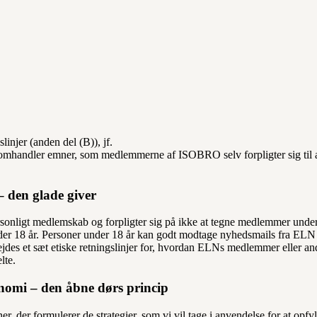
injer (anden del (B)), jf.
omhandler emner, som medlemmerne af ISOBRO selv forpligter sig til 
– den glade giver
sonligt medlemskab og forpligter sig på ikke at tegne medlemmer under
nder 18 år. Personer under 18 år kan godt modtage nyhedsmails fra ELN
bejdes et sæt etiske retningslinjer for, hvordan ELNs medlemmer eller an
lte.
onomi – den åbne dørs princip
der formulerer de strategier, som vi vil tage i anvendelse for at opfy