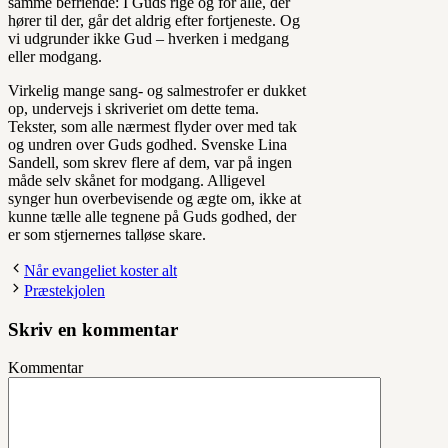
samme befriende: I Guds rige og for alle, der
hører til der, går det aldrig efter fortjeneste. Og
vi udgrunder ikke Gud – hverken i medgang
eller modgang.
Virkelig mange sang- og salmestrofer er dukket
op, undervejs i skriveriet om dette tema.
Tekster, som alle nærmest flyder over med tak
og undren over Guds godhed. Svenske Lina
Sandell, som skrev flere af dem, var på ingen
måde selv skånet for modgang. Alligevel
synger hun overbevisende og ægte om, ikke at
kunne tælle alle tegnene på Guds godhed, der
er som stjernernes talløse skare.
Når evangeliet koster alt
Præstekjolen
Skriv en kommentar
Kommentar