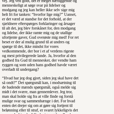
vej. Jeg ved godt, det er meget nærliggende og
menneskeligt at søge svar på lidelser og
modgang og jeg kan heller ikke selv sige mig
helt fri for tanken: “hvorfor lige mig?” Uanset,
er det værd at standse for det forhold, at der
sjældnere efterspørges forklaringer og årsager
til alt det, jeg blev forskånet for, den modgang
og lidelse, der ikke ramte mig og de utallige
ufortjente gaver, Gud overøste mig med! For ret
beset er der al mulig grund til at undres og
spørge til det, ikke mindst for vores
vedkommende, der bor i et af verdens rigeste
og mest privilegerede lande. Ja, hvorfor al den
godhed fra Gud til mennesker, der vendte ham
ryggen og som uden hans godhed havde været
overladt til undergang?
“Hvad har jeg dog gjort, siden jeg skal have det
så ondt?” Det spørgsmål kan, i modsætning til
de badende mænds spørgsmål, også melde sig
midt i det svære, man gennemlever. Jeg tror,
man skal holde sig fra at ville finde og forstå
mulige svar og sammenhænge i det. For hvad
enten det drejer sig om at gøre sig fortjent til
belønning eller til straf, er svaret lykkeligvis det