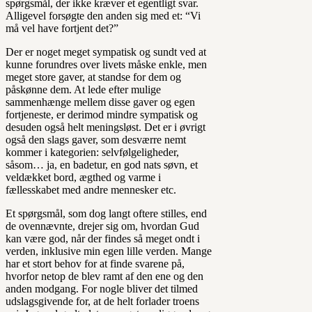
spørgsmål, der ikke kræver et egentligt svar.
Alligevel forsøgte den anden sig med et: “Vi
må vel have fortjent det?”
Der er noget meget sympatisk og sundt ved at
kunne forundres over livets måske enkle, men
meget store gaver, at standse for dem og
påskønne dem. At lede efter mulige
sammenhænge mellem disse gaver og egen
fortjeneste, er derimod mindre sympatisk og
desuden også helt meningsløst. Det er i øvrigt
også den slags gaver, som desværre nemt
kommer i kategorien: selvfølgeligheder,
såsom… ja, en badetur, en god nats søvn, et
veldækket bord, ægthed og varme i
fællesskabet med andre mennesker etc.
Et spørgsmål, som dog langt oftere stilles, end
de ovennævnte, drejer sig om, hvordan Gud
kan være god, når der findes så meget ondt i
verden, inklusive min egen lille verden. Mange
har et stort behov for at finde svarene på,
hvorfor netop de blev ramt af den ene og den
anden modgang. For nogle bliver det tilmed
udslagsgivende for, at de helt forlader troens