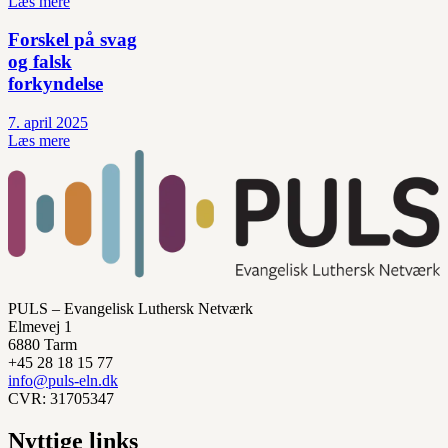
Læs mere
Forskel på svag
og falsk
forkyndelse
7. april 2025
Læs mere
PULS – Evangelisk Luthersk Netværk
Elmevej 1
6880 Tarm
+45 28 18 15 77
info@puls-eln.dk
CVR: 31705347
Nyttige links