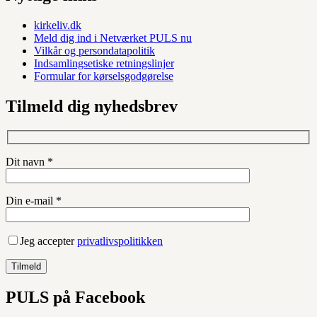
kirkeliv.dk
Meld dig ind i Netværket PULS nu
Vilkår og persondatapolitik
Indsamlingsetiske retningslinjer
Formular for kørselsgodgørelse
Tilmeld dig nyhedsbrev
Dit navn *
Din e-mail *
Jeg accepter
privatlivspolitikken
PULS på Facebook