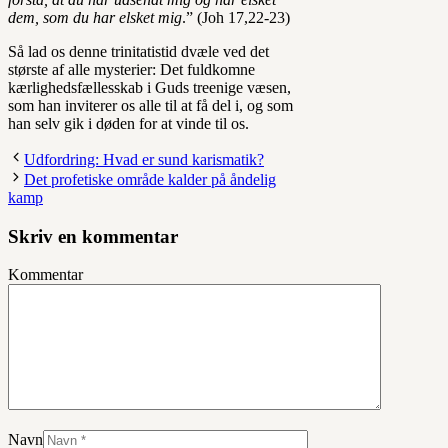
dem, som du har elsket mig
.” (Joh 17,22-23)
Så lad os denne trinitatistid dvæle ved det
største af alle mysterier: Det fuldkomne
kærlighedsfællesskab i Guds treenige væsen,
som han inviterer os alle til at få del i, og som
han selv gik i døden for at vinde til os.
Udfordring: Hvad er sund karismatik?
Det profetiske område kalder på åndelig
kamp
Skriv en kommentar
Kommentar
Navn