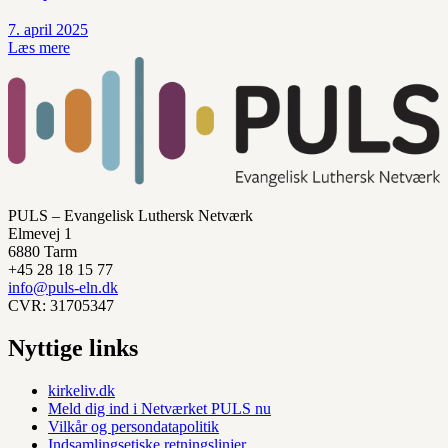
7. april 2025
Læs mere
PULS – Evangelisk Luthersk Netværk
Elmevej 1
6880 Tarm
+45 28 18 15 77
info@puls-eln.dk
CVR: 31705347
Nyttige links
kirkeliv.dk
Meld dig ind i Netværket PULS nu
Vilkår og persondatapolitik
Indsamlingsetiske retningslinjer