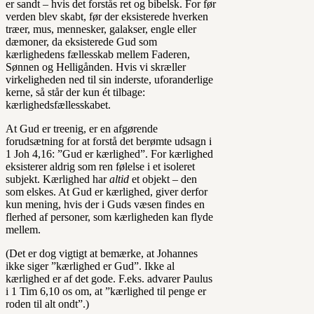
er sandt – hvis det forstås ret og bibelsk. For før
verden blev skabt, før der eksisterede hverken
træer, mus, mennesker, galakser, engle eller
dæmoner, da eksisterede Gud som
kærlighedens fællesskab mellem Faderen,
Sønnen og Helligånden. Hvis vi skræller
virkeligheden ned til sin inderste, uforanderlige
kerne, så står der kun ét tilbage:
kærlighedsfællesskabet.
At Gud er treenig, er en afgørende
forudsætning for at forstå det berømte udsagn i
1 Joh 4,16: ”Gud er kærlighed”. For kærlighed
eksisterer aldrig som ren følelse i et isoleret
subjekt. Kærlighed har
altid
et objekt – den
som elskes. At Gud er kærlighed, giver derfor
kun mening, hvis der i Guds væsen findes en
flerhed af personer, som kærligheden kan flyde
mellem.
(Det er dog vigtigt at bemærke, at Johannes
ikke siger ”kærlighed er Gud”. Ikke al
kærlighed er af det gode. F.eks. advarer Paulus
i 1 Tim 6,10 os om, at ”kærlighed til penge er
roden til alt ondt”.)