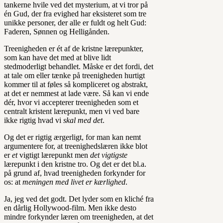
tankerne hvile ved det mysterium, at vi tror på
én Gud, der fra evighed har eksisteret som tre
unikke personer, der alle er fuldt og helt Gud:
Faderen, Sønnen og Helligånden.
Treenigheden er ét af de kristne lærepunkter,
som kan have det med at blive lidt
stedmoderligt behandlet. Måske er det fordi, det
at tale om eller tænke på treenigheden hurtigt
kommer til at føles så kompliceret og abstrakt,
at det er nemmest at lade være. Så kan vi ende
dér, hvor vi accepterer treenigheden som et
centralt kristent lærepunkt, men vi ved bare
ikke rigtig hvad vi
skal med det
.
Og det er rigtig ærgerligt, for man kan nemt
argumentere for, at treenighedslæren ikke blot
er
et
vigtigt lærepunkt men
det vigtigste
lærepunkt i den kristne tro. Og det er det bl.a.
på grund af, hvad treenigheden forkynder for
os: at
meningen med livet er kærlighed
.
Ja, jeg ved det godt. Det lyder som en kliché fra
en dårlig Hollywood-film. Men ikke desto
mindre forkynder læren om treenigheden, at det