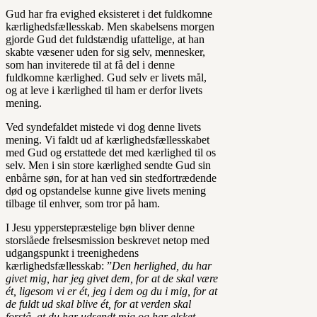
Gud har fra evighed eksisteret i det fuldkomne
kærlighedsfællesskab. Men skabelsens morgen
gjorde Gud det fuldstændig ufattelige, at han
skabte væsener uden for sig selv, mennesker,
som han inviterede til at få del i denne
fuldkomne kærlighed. Gud selv er livets mål,
og at leve i kærlighed til ham er derfor livets
mening.
Ved syndefaldet mistede vi dog denne livets
mening. Vi faldt ud af kærlighedsfællesskabet
med Gud og erstattede det med kærlighed til os
selv. Men i sin store kærlighed sendte Gud sin
enbårne søn, for at han ved sin stedfortrædende
død og opstandelse kunne give livets mening
tilbage til enhver, som tror på ham.
I Jesu ypperstepræstelige bøn bliver denne
storslåede frelsesmission beskrevet netop med
udgangspunkt i treenighedens
kærlighedsfællesskab: ”
Den herlighed, du har
givet mig, har jeg givet dem, for at de skal være
ét, ligesom vi er ét, jeg i dem og du i mig, for at
de fuldt ud skal blive ét, for at verden skal
forstå, at du har udsendt mig og har elsket