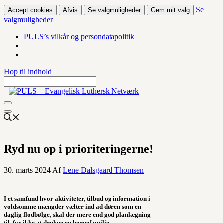
Se
Accept cookies
Afvis
Se valgmuligheder
Gem mit valg
valgmuligheder
PULS’s vilkår og persondatapolitik
Hop til indhold
Ryd nu op i prioriteringerne!
30. marts 2024
Af
Lene Dalsgaard Thomsen
I et samfund hvor aktiviteter, tilbud og information i
voldsomme mængder vælter ind ad døren som en
daglig flodbølge, skal der mere end god planlægning
til, for ikke at drukne en børnefamilie.