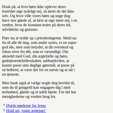
Husk på, at hvis børn ikke oplever deres
forældre sige tydeligt nej, så lærer de det ikke
selv. Og hvor ville vores børn og unge dog
have stor glæde af, at lære at sige mere nej, i en
verden, hvor de konstant testes på deres tid,
selvfølelse og grænser.
Prøv nu at rydde op i prioriteringerne. Meld nu
fra til alle de ting, som andre synes, er en super
god ide, men som betyder, at dit overskud og
fokus siver fra dét, som er væsentligt: Din
alenetid med Gud, din ægtefælle og børn,
gudstjenestefællesskabet, sabbatshvilen, at
kunne passe sine daglige gøremål, at passe på
sit helbred, at være der for en næste og at stå i
en tjeneste.
Men husk også at vælge nogle ting bevidst til,
som du til gengæld kan engagere dig i med
trofasthed, glæde og et udelt hjerte. For det har
menighederne og verden brug for.
Hjælp nørderne for Jesus
Hold ud, yngre ægtepar!