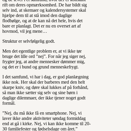
rift om deres opmærksomhed. De har bildt sig
selv ind, at skemaer og kalendersystemer skal
hjælpe dem til at stå imod den daglige
flodbølge, og at de kan nå det hele, hvis det
bare er planlagt. Det er nu en overset art af
hovmod, vil jeg mene…
Struktur er selvfølgelig godt.
Men det egentlige problem er, at vi ikke tør
bruge det lille ord ”nej”. For når jeg siger nej,
frygter jeg, at andre mennesker dømmer mig,
og det er i bund og grund menneskefrygt.
I det samfund, vi har i dag, er god planlægning
ikke nok. Her skal der barberes med den helt
skarpe kniv, og døre skal lukkes af på forhånd,
så man ikke sætter sig selv og sine børn i
daglige dilemmaer, der ikke tjener noget godt
formål.
”Nej, du må ikke få en smartphone. Nej, vi
laver ikke andre aktiviteter søndag formiddag
end at gå i kirke. Nej, vi kan ikke komme til 20-
30 familiefester og fødselsdage om året.”