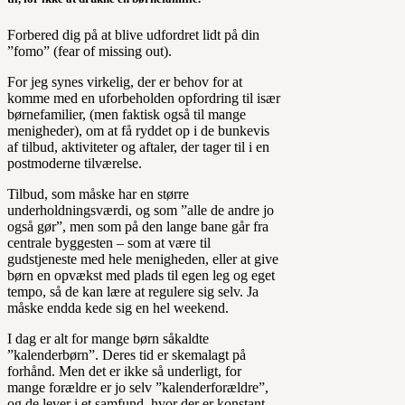
Forbered dig på at blive udfordret lidt på din
”fomo” (fear of missing out).
For jeg synes virkelig, der er behov for at
komme med en uforbeholden opfordring til især
børnefamilier, (men faktisk også til mange
menigheder), om at få ryddet op i de bunkevis
af tilbud, aktiviteter og aftaler, der tager til i en
postmoderne tilværelse.
Tilbud, som måske har en større
underholdningsværdi, og som ”alle de andre jo
også gør”, men som på den lange bane går fra
centrale byggesten – som at være til
gudstjeneste med hele menigheden, eller at give
børn en opvækst med plads til egen leg og eget
tempo, så de kan lære at regulere sig selv. Ja
måske endda kede sig en hel weekend.
I dag er alt for mange børn såkaldte
”kalenderbørn”. Deres tid er skemalagt på
forhånd. Men det er ikke så underligt, for
mange forældre er jo selv ”kalenderforældre”,
og de lever i et samfund, hvor der er konstant