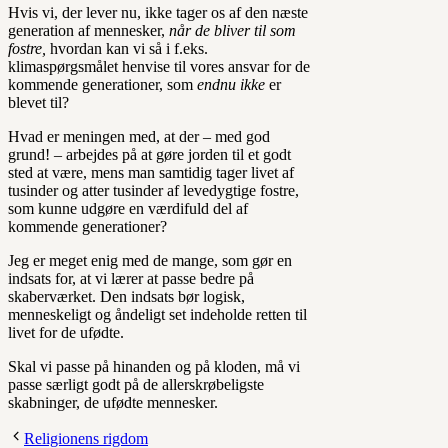
Hvis vi, der lever nu, ikke tager os af den næste
generation af mennesker,
når de bliver til som
fostre,
hvordan kan vi så i f.eks.
klimaspørgsmålet henvise til vores ansvar for de
kommende generationer, som
endnu ikke
er
blevet til?
Hvad er meningen med, at der – med god
grund! – arbejdes på at gøre jorden til et godt
sted at være, mens man samtidig tager livet af
tusinder og atter tusinder af levedygtige fostre,
som kunne udgøre en værdifuld del af
kommende generationer?
Jeg er meget enig med de mange, som gør en
indsats for, at vi lærer at passe bedre på
skaberværket. Den indsats bør logisk,
menneskeligt og åndeligt set indeholde retten til
livet for de ufødte.
Skal vi passe på hinanden og på kloden, må vi
passe særligt godt på de allerskrøbeligste
skabninger, de ufødte mennesker.
Religionens rigdom