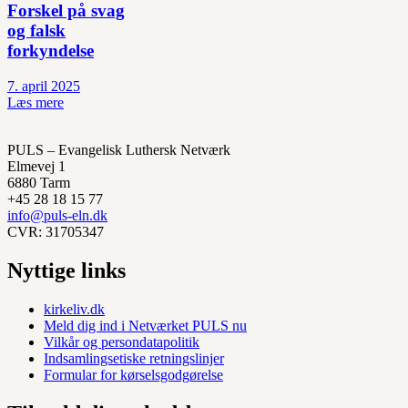
Forskel på svag
og falsk
forkyndelse
7. april 2025
Læs mere
PULS – Evangelisk Luthersk Netværk
Elmevej 1
6880 Tarm
+45 28 18 15 77
info@puls-eln.dk
CVR: 31705347
Nyttige links
kirkeliv.dk
Meld dig ind i Netværket PULS nu
Vilkår og persondatapolitik
Indsamlingsetiske retningslinjer
Formular for kørselsgodgørelse