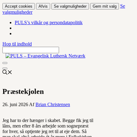
Se
Accept cookies
Afvis
Se valgmuligheder
Gem mit valg
valgmuligheder
PULS’s vilkår og persondatapolitik
Hop til indhold
Præstekjolen
26. juni 2026
Af
Brian Christensen
Jeg har to der hænger i skabet. Begge fik jeg til
låns, men efter 8 års arbejde som sognepræst
for hver, så optjente jeg ret til at eje dem. Så
man skal altså arbejde ét år mere i Folkekirken