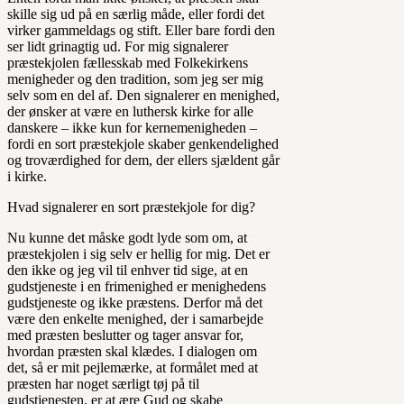
skille sig ud på en særlig måde, eller fordi det
virker gammeldags og stift. Eller bare fordi den
ser lidt grinagtig ud. For mig signalerer
præstekjolen fællesskab med Folkekirkens
menigheder og den tradition, som jeg ser mig
selv som en del af. Den signalerer en menighed,
der ønsker at være en luthersk kirke for alle
danskere – ikke kun for kernemenigheden –
fordi en sort præstekjole skaber genkendelighed
og troværdighed for dem, der ellers sjældent går
i kirke.
Hvad signalerer en sort præstekjole for dig?
Nu kunne det måske godt lyde som om, at
præstekjolen i sig selv er hellig for mig. Det er
den ikke og jeg vil til enhver tid sige, at en
gudstjeneste i en frimenighed er menighedens
gudstjeneste og ikke præstens. Derfor må det
være den enkelte menighed, der i samarbejde
med præsten beslutter og tager ansvar for,
hvordan præsten skal klædes. I dialogen om
det, så er mit pejlemærke, at formålet med at
præsten har noget særligt tøj på til
gudstjenesten, er at ære Gud og skabe