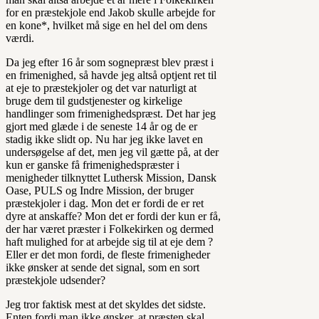
for en præstekjole end Jakob skulle arbejde for
en kone*, hvilket må sige en hel del om dens
værdi.
Da jeg efter 16 år som sognepræst blev præst i
en frimenighed, så havde jeg altså optjent ret til
at eje to præstekjoler og det var naturligt at
bruge dem til gudstjenester og kirkelige
handlinger som frimenighedspræst. Det har jeg
gjort med glæde i de seneste 14 år og de er
stadig ikke slidt op. Nu har jeg ikke lavet en
undersøgelse af det, men jeg vil gætte på, at der
kun er ganske få frimenighedspræster i
menigheder tilknyttet Luthersk Mission, Dansk
Oase, PULS og Indre Mission, der bruger
præstekjoler i dag. Mon det er fordi de er ret
dyre at anskaffe? Mon det er fordi der kun er få,
der har været præster i Folkekirken og dermed
haft mulighed for at arbejde sig til at eje dem ?
Eller er det mon fordi, de fleste frimenigheder
ikke ønsker at sende det signal, som en sort
præstekjole udsender?
Jeg tror faktisk mest at det skyldes det sidste.
Enten fordi man ikke ønsker, at præsten skal