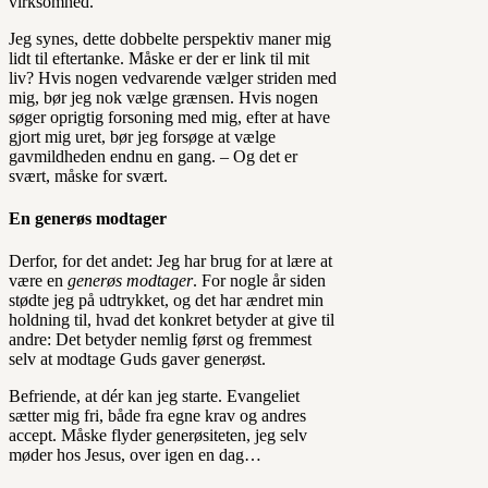
virksomhed.
Jeg synes, dette dobbelte perspektiv maner mig
lidt til eftertanke. Måske er der er link til mit
liv? Hvis nogen vedvarende vælger striden med
mig, bør jeg nok vælge grænsen. Hvis nogen
søger oprigtig forsoning med mig, efter at have
gjort mig uret, bør jeg forsøge at vælge
gavmildheden endnu en gang. – Og det er
svært, måske for svært.
En generøs modtager
Derfor, for det andet: Jeg har brug for at lære at
være en
generøs modtager
. For nogle år siden
stødte jeg på udtrykket, og det har ændret min
holdning til, hvad det konkret betyder at give til
andre: Det betyder nemlig først og fremmest
selv at modtage Guds gaver generøst.
Befriende, at dér kan jeg starte. Evangeliet
sætter mig fri, både fra egne krav og andres
accept. Måske flyder generøsiteten, jeg selv
møder hos Jesus, over igen en dag…