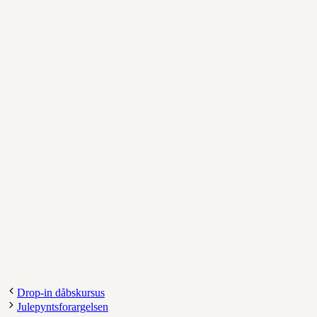
Drop-in dåbskursus
Julepyntsforargelsen