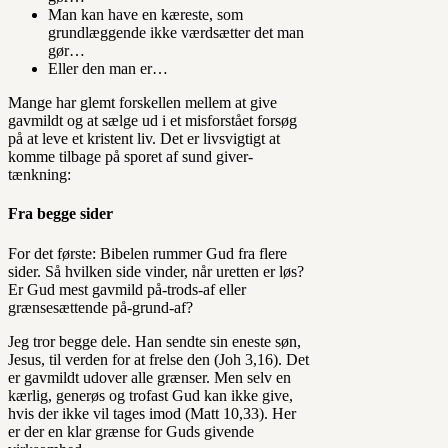
Man kan have en kæreste, som
grundlæggende ikke værdsætter det man
gør…
Eller den man er…
Mange har glemt forskellen mellem at give
gavmildt og at sælge ud i et misforstået forsøg
på at leve et kristent liv. Det er livsvigtigt at
komme tilbage på sporet af sund giver-
tænkning:
Fra begge sider
For det første: Bibelen rummer Gud fra flere
sider. Så hvilken side vinder, når uretten er løs?
Er Gud mest gavmild på-trods-af eller
grænsesættende på-grund-af?
Jeg tror begge dele. Han sendte sin eneste søn,
Jesus, til verden for at frelse den (Joh 3,16). Det
er gavmildt udover alle grænser. Men selv en
kærlig, generøs og trofast Gud kan ikke give,
hvis der ikke vil tages imod (Matt 10,33). Her
er der en klar grænse for Guds givende