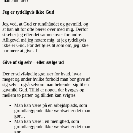
man altid det?
Jeg er tydeligvis ikke Gud
Jeg ved, at Gud er rundhåndet og gavmild, og
at han alt for ofte bærer over med mig. Derfor
stræber jeg efter det samme over for andre.
Alligevel må jeg notere mig, at jeg tydeligvis
ikke er Gud. For det føles tit som om, jeg ikke
har mere at give af…
Give af sig selv – eller sælge ud
Der er selvfølgelig grænser for hvad, hvor
meget og under hvilke forhold man bør give af
sig selv – også selvom man bekender sig til en
gavmild Gud. Tillid er noget, der bygges op
mellem to parter, og tilliden kan svigtes.
Man kan være på en arbejdsplads, som
grundlæggende ikke værdsætter det man
gør…
Man kan være i en menighed, som
grundlæggende ikke værdsætter det man
gør…