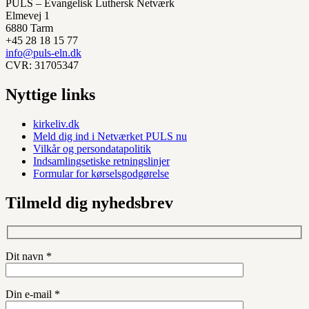
PULS – Evangelisk Luthersk Netværk
Elmevej 1
6880 Tarm
+45 28 18 15 77
info@puls-eln.dk
CVR: 31705347
Nyttige links
kirkeliv.dk
Meld dig ind i Netværket PULS nu
Vilkår og persondatapolitik
Indsamlingsetiske retningslinjer
Formular for kørselsgodgørelse
Tilmeld dig nyhedsbrev
Dit navn *
Din e-mail *