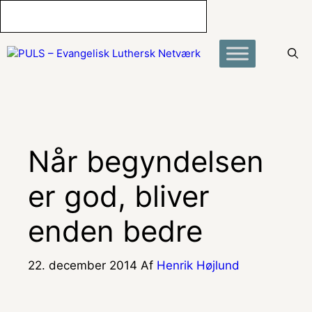
Hop
til
indhold
Når begyndelsen
er god, bliver
enden bedre
22. december 2014
Af
Henrik Højlund