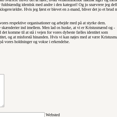
uldstændig identisk med andre i den kategori! Og jo snævrere jeg def
 klogere/ældre. Hvis jeg først er blevet en z-mand, bliver det jo et brud
l vores respektive organisationer og arbejde med på at styrke dem.
 skænderier ind imellem. Men lad os huske, at vi er Kristusmænd og -
 det komme til at stå i vejen for vores dybeste fælles identitet som
titet, og at misforstå hinanden. Hvis vi kan nøjes med at være Kristus
pt på vores holdninger og vokse i erkendelse.
Websted