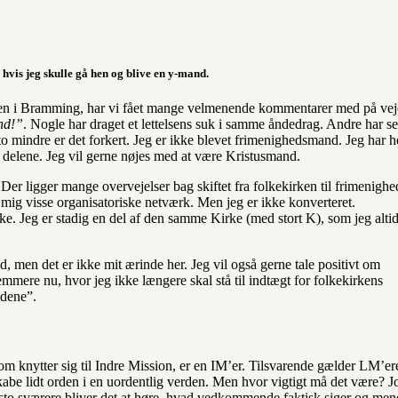
, hvis jeg skulle gå hen og blive en y-mand.
heden i Bramming, har vi fået mange velmenende kommentarer med på vej
nd!”
. Nogle har draget et lettelsens suk i samme åndedrag. Andre har se
o mindre er det forkert. Jeg er ikke blevet frimenighedsmand. Jeg har he
f delene. Jeg vil gerne nøjes med at være Kristusmand.
t. Der ligger mange overvejelser bag skiftet fra folkekirken til frimenighe
r mig visse organisatoriske netværk. Men jeg er ikke konverteret.
ke. Jeg er stadig en del af den samme Kirke (med stort K), som jeg altid
d, men det er ikke mit ærinde her. Jeg vil også gerne tale positivt om
emmere nu, hvor jeg ikke længere skal stå til indtægt for folkekirkens
ndene”.
som knytter sig til Indre Mission, er en IM’er. Tilsvarende gælder LM’er
be lidt orden i en uordentlig verden. Men hvor vigtigt må det være? J
esto sværere bliver det at høre, hvad vedkommende faktisk siger og men