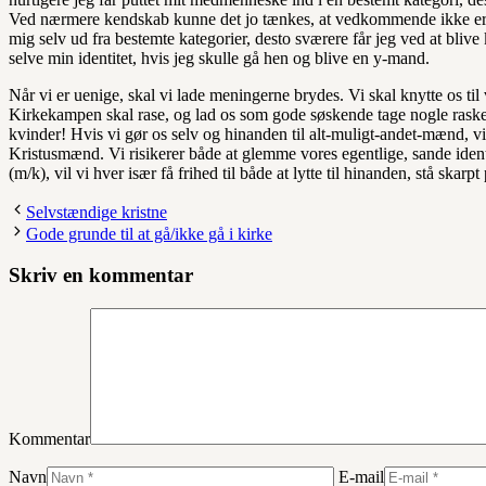
Ved nærmere kendskab kunne det jo tænkes, at vedkommende ikke er f
mig selv ud fra bestemte kategorier, desto sværere får jeg ved at blive
selve min identitet, hvis jeg skulle gå hen og blive en y-mand.
Når vi er uenige, skal vi lade meningerne brydes. Vi skal knytte os ti
Kirkekampen skal rase, og lad os som gode søskende tage nogle raske
kvinder! Hvis vi gør os selv og hinanden til alt-muligt-andet-mænd, vil
Kristusmænd. Vi risikerer både at glemme vores egentlige, sande iden
(m/k), vil vi hver især få frihed til både at lytte til hinanden, stå skar
Selvstændige kristne
Gode grunde til at gå/ikke gå i kirke
Skriv en kommentar
Kommentar
Navn
E-mail