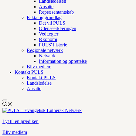
Landsledelsen
Ansatte
Repræsentantskab
Fakta og grundlag
Det vil PULS
Odenseerklæringen
Vedtægter
Økonomi
PULS' historie
Regionale netværk
Netværk
Information og oprettelse
Bliv medlem
Kontakt PULS
Kontakt PULS
Landsledelse
Ansatte
Lyt til en prædiken
Bliv medlem