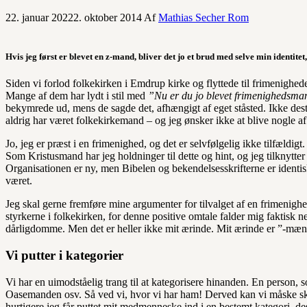
22. januar 2022
2. oktober 2014
Af
Mathias Secher Rom
Hvis jeg først er blevet en z-mand, bliver det jo et brud med selve min identitet
Siden vi forlod folkekirken i Emdrup kirke og flyttede til frimenig
Mange af dem har lydt i stil med
”Nu er du jo blevet frimenighedsma
bekymrede ud, mens de sagde det, afhængigt af eget ståsted. Ikke dest
aldrig har været folkekirkemand – og jeg ønsker ikke at blive nogle a
Jo, jeg er præst i en frimenighed, og det er selvfølgelig ikke tilfældig
Som Kristusmand har jeg holdninger til dette og hint, og jeg tilknytte
Organisationen er ny, men Bibelen og bekendelsesskrifterne er identis
været.
Jeg skal gerne fremføre mine argumenter for tilvalget af en frimenighe
styrkerne i folkekirken, for denne positive omtale falder mig faktisk n
dårligdomme. Men det er heller ikke mit ærinde. Mit ærinde er ”-mæ
Vi putter i kategorier
Vi har en uimodståelig trang til at kategorisere hinanden. En person, 
Oasemanden osv. Så ved vi, hvor vi har ham! Derved kan vi måske ska
hurtigere jeg får puttet mit medmenneske ind i en bestemt kategori, d