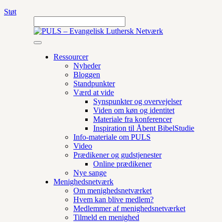
Støt
Ressourcer
Nyheder
Bloggen
Standpunkter
Værd at vide
Synspunkter og overvejelser
Viden om køn og identitet
Materiale fra konferencer
Inspiration til Åbent BibelStudie
Info-materiale om PULS
Video
Prædikener og gudstjenester
Online prædikener
Nye sange
Menighedsnetværk
Om menighedsnetværket
Hvem kan blive medlem?
Medlemmer af menighedsnetværket
Tilmeld en menighed