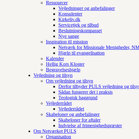
Ressourcer
Vejledninger og anbefalinger
Konsulenter
Kirkeliv.dk
Servicetjek og tilbud
Beslutningskompasset
Nye sange
Inspiration til mission
Netværk for Missionale Menigheder, 
Hjælp til evangelisation
Kalender
Hellig Kors Kloster
Begravelseshjælp
Vejledning og tilsyn
Om vejledning og tilsyn
Derfor tilbyder PULS vejledning og tilsy
Sådan fungerer det i praksis
Teologisk baggrund
Vejlederrådet
Vejlederrådet
Skabeloner og anbefalinger
Skabeloner for aftaler
Indvielse af frimenighedspræster
Om Netværket PULS
Organisation