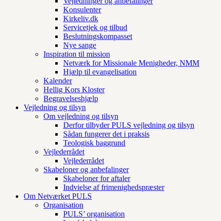
Vejledninger og anbefalinger
Konsulenter
Kirkeliv.dk
Servicetjek og tilbud
Beslutningskompasset
Nye sange
Inspiration til mission
Netværk for Missionale Menigheder, NMM
Hjælp til evangelisation
Kalender
Hellig Kors Kloster
Begravelseshjælp
Vejledning og tilsyn
Om vejledning og tilsyn
Derfor tilbyder PULS vejledning og tilsyn
Sådan fungerer det i praksis
Teologisk baggrund
Vejlederrådet
Vejlederrådet
Skabeloner og anbefalinger
Skabeloner for aftaler
Indvielse af frimenighedspræster
Om Netværket PULS
Organisation
PULS’ organisation