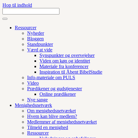
Hop til indhold
Ressourcer
Nyheder
Bloggen
Standpunkter
Værd at vide
Synspunkter og overvejelser
Viden om køn og identitet
Materiale fra konferencer
Inspiration til Åbent BibelStudie
Info-materiale om PULS
Video
Prædikener og gudstjenester
Online prædikener
Nye sange
Menighedsnetværk
Om menighedsnetværket
Hvem kan blive medlem?
Medlemmer af menighedsnetværket
Tilmeld en menighed
Ressourcer