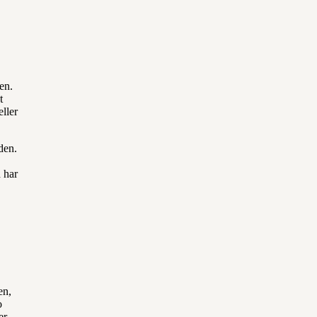
en.
t
ller
den.
 har
en,
o
er.