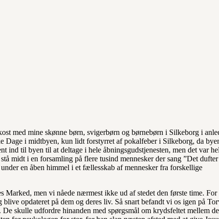
okost med mine skønne børn, svigerbørn og børnebørn i Silkeborg i anl
e Dage i midtbyen, kun lidt forstyrret af pokalfeber i Silkeborg, da bye
 ind til byen til at deltage i hele åbningsgudstjenesten, men det var hel
stå midt i en forsamling på flere tusind mennesker der sang ”Det dufter
 under en åben himmel i et fællesskab af mennesker fra forskellige
s Marked, men vi nåede nærmest ikke ud af stedet den første time. For 
blive opdateret på dem og deres liv. Så snart befandt vi os igen på Torv
gi. De skulle udfordre hinanden med spørgsmål om krydsfeltet mellem de