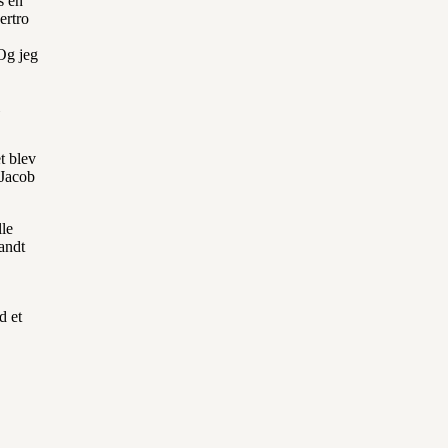
s en
ertro
 Og jeg
t blev
 Jacob
lle
landt
d et