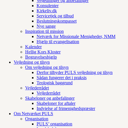
Vejledninger og anbefalinger
Konsulenter
Kirkeliv.dk
Servicetjek og tilbud
Beslutningskompasset
Nye sange
Inspiration til mission
Netværk for Missionale Menigheder, NMM
Hjælp til evangelisation
Kalender
Hellig Kors Kloster
Begravelseshjælp
Vejledning og tilsyn
Om vejledning og tilsyn
Derfor tilbyder PULS vejledning og tilsyn
Sådan fungerer det i praksis
Teologisk baggrund
Vejlederrådet
Vejlederrådet
Skabeloner og anbefalinger
Skabeloner for aftaler
Indvielse af frimenighedspræster
Om Netværket PULS
Organisation
PULS’ organisation