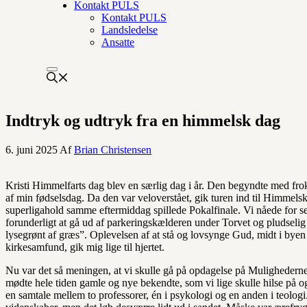
Kontakt PULS
Kontakt PULS
Landsledelse
Ansatte
Indtryk og udtryk fra en himmelsk dag
6. juni 2025
Af
Brian Christensen
Kristi Himmelfarts dag blev en særlig dag i år. Den begyndte med fr
af min fødselsdag. Da den var veloverstået, gik turen ind til Himmelsk
superligahold samme eftermiddag spillede Pokalfinale. Vi nåede for sent
forunderligt at gå ud af parkeringskælderen under Torvet og pludselig 
lysegrønt af græs”. Oplevelsen af at stå og lovsynge Gud, midt i byen
kirkesamfund, gik mig lige til hjertet.
Nu var det så meningen, at vi skulle gå på opdagelse på Mulighederne
mødte hele tiden gamle og nye bekendte, som vi lige skulle hilse på og 
en samtale mellem to professorer, én i psykologi og en anden i teolo