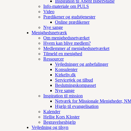
Inspiration til Åbent BibelStudie
Info-materiale om PULS
Video
Prædikener og gudstjenester
Online prædikener
Nye sange
Menighedsnetværk
Om menighedsnetværket
Hvem kan blive medlem?
Medlemmer af menighedsnetværket
Tilmeld en menighed
Ressourcer
Vejledninger og anbefalinger
Konsulenter
Kirkeliv.dk
Servicetjek og tilbud
Beslutningskompasset
Nye sange
Inspiration til mission
Netværk for Missionale Menigheder, 
Hjælp til evangelisation
Kalender
Hellig Kors Kloster
Begravelseshjælp
Vejledning og tilsyn