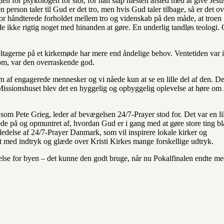
en for psykologen for stor, for han slap næsten afsted med at give Jesu
 person taler til Gud er det tro, men hvis Gud taler tilbage, så er det ov
sor håndterede forholdet mellem tro og videnskab på den måde, at troen
de ikke rigtig noget med hinanden at gøre. En underlig tandløs teologi.
t deltagerne på et kirkemøde har mere end åndelige behov. Ventetiden var i
om, var den overraskende god.
af engagerede mennesker og vi nåede kun at se en lille del af den. De
 Missionshuset blev det en hyggelig og opbyggelig oplevelse at høre om
om Pete Grieg, leder af bevægelsen 24/7-Prayer stod for. Det var en li
 bede på og opmuntret af, hvordan Gud er i gang med at gøre store ting b
 ledelse af 24/7-Prayer Danmark, som vil inspirere lokale kirker og
ldt med indtryk og glæde over Kristi Kirkes mange forskellige udtryk.
else for byen – det kunne den godt bruge, når nu Pokalfinalen endte me