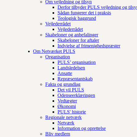
Om vejledning og tilsyn
Derfor tilbyder PULS vejledning og tilsy
Sådan fungerer det i praksis
Teologisk baggrund
Vejlederrådet
Vejlederrådet
Skabeloner og anbefalinger
Skabeloner for aftaler
Indvielse af frimenighedspræster
Om Netværket PULS
Organisation
PULS’ organisation
Landsledelsen
Ansatte
Repræsentantskab
Fakta og grundlag
Det vil PULS
Odenseerklæringen
Vedtægter
Økonomi
PULS' historie
Regionale netværk
Netværk
Information og oprettelse
Bliv medlem