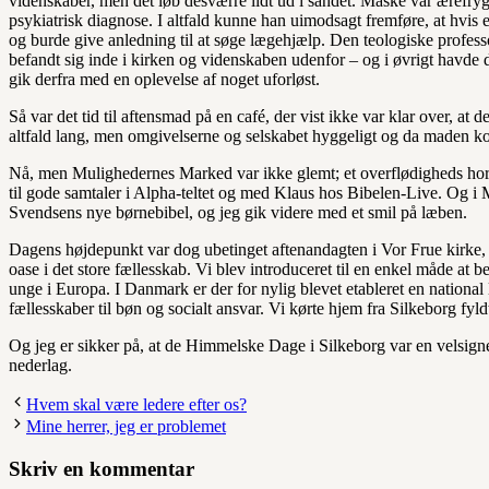
videnskaber, men det løb desværre lidt ud i sandet. Måske var ærefrygt
psykiatrisk diagnose. I altfald kunne han uimodsagt fremføre, at hvis en
og burde give anledning til at søge lægehjælp. Den teologiske profes
befandt sig inde i kirken og videnskaben udenfor – og i øvrigt havde 
gik derfra med en oplevelse af noget uforløst.
Så var det tid til aftensmad på en café, der vist ikke var klar over, a
altfald lang, men omgivelserne og selskabet hyggeligt og da maden k
Nå, men Mulighedernes Marked var ikke glemt; et overflødigheds horn 
til gode samtaler i Alpha-teltet og med Klaus hos Bibelen-Live. Og i
Svendsens nye børnebibel, og jeg gik videre med et smil på læben.
Dagens højdepunkt var dog ubetinget aftenandagten i Vor Frue kirke, s
oase i det store fællesskab. Vi blev introduceret til en enkel måde at
unge i Europa. I Danmark er der for nylig blevet etableret en national
fællesskaber til bøn og socialt ansvar. Vi kørte hjem fra Silkeborg fy
Og jeg er sikker på, at de Himmelske Dage i Silkeborg var en velsign
nederlag.
Hvem skal være ledere efter os?
Mine herrer, jeg er problemet
Skriv en kommentar