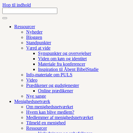
Hop til indhold
Ressourcer
Nyheder
Bloggen
Standpunkter
Værd at vide
Synspunkter og overvejelser
Viden om køn og identitet
Materiale fra konferencer
Inspiration til Åbent BibelStudie
Info-materiale om PULS
Video
Prædikener og gudstjenester
Online prædikener
Nye sange
Menighedsnetværk
Om menighedsnetværket
Hvem kan blive medlem?
Medlemmer af menighedsnetværket
Tilmeld en menighed
Ressourcer