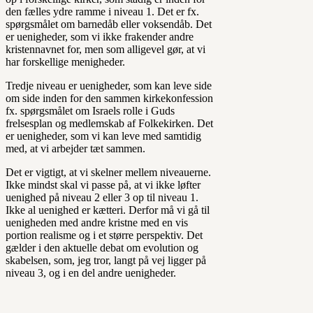
den fælles ydre ramme i niveau 1. Det er fx.
spørgsmålet om barnedåb eller voksendåb. Det
er uenigheder, som vi ikke frakender andre
kristennavnet for, men som alligevel gør, at vi
har forskellige menigheder.
Tredje niveau er uenigheder, som kan leve side
om side inden for den sammen kirkekonfession
fx. spørgsmålet om Israels rolle i Guds
frelsesplan og medlemskab af Folkekirken. Det
er uenigheder, som vi kan leve med samtidig
med, at vi arbejder tæt sammen.
Det er vigtigt, at vi skelner mellem niveauerne.
Ikke mindst skal vi passe på, at vi ikke løfter
uenighed på niveau 2 eller 3 op til niveau 1.
Ikke al uenighed er kætteri. Derfor må vi gå til
uenigheden med andre kristne med en vis
portion realisme og i et større perspektiv. Det
gælder i den aktuelle debat om evolution og
skabelsen, som, jeg tror, langt på vej ligger på
niveau 3, og i en del andre uenigheder.