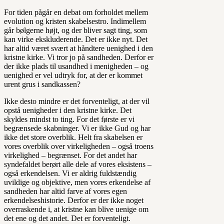
For tiden pågår en debat om forholdet mellem
evolution og kristen skabelsestro. Indimellem
går bølgerne højt, og der bliver sagt ting, som
kan virke ekskluderende. Det er ikke nyt. Det
har altid været svært at håndtere uenighed i den
kristne kirke. Vi tror jo på sandheden. Derfor er
der ikke plads til usandhed i menigheden – og
uenighed er vel udtryk for, at der er kommet
urent grus i sandkassen?
Ikke desto mindre er det forventeligt, at der vil
opstå uenigheder i den kristne kirke. Det
skyldes mindst to ting. For det første er vi
begrænsede skabninger. Vi er ikke Gud og har
ikke det store overblik. Helt fra skabelsen er
vores overblik over virkeligheden – også troens
virkelighed – begrænset. For det andet har
syndefaldet berørt alle dele af vores eksistens –
også erkendelsen. Vi er aldrig fuldstændig
uvildige og objektive, men vores erkendelse af
sandheden har altid farve af vores egen
erkendelseshistorie. Derfor er der ikke noget
overraskende i, at kristne kan blive uenige om
det ene og det andet. Det er forventeligt.