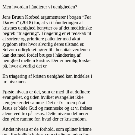
Men hvordan håndterer vi uenigheden?
Jens Bruun Kofoed argumenterer i bogen “Før
Darwin” (2018) for, at vi i håndteringen af
kristnes uenighed benytter os af det medicinske
begreb “triagering”. Triagering er et redskab til
at sortere og prioritere patienter med akut
sygdom efter hvor alvorlig deres tilstand er.
Selvom udtrykket hører til i hospitalsverdenen
kan det med fordel bruges i håndtering af
uenighed mellem kristne. Der er nemlig forskel
på, hvor alvorligt det er.
En triagering af kristen uenighed kan inddeles i
tre niveauer:
Første niveau er det, som er med til at definere
evangeliet, og uden hvilket evangeliet ikke
længere er det samme. Det er fx. troen på at
Jesus er både Gud og menneske og at vi frelses
alene ved tro på Jesus. Dette niveau definerer
den ydre ramme for, hvad der er kristendom.
Andet niveau er de forhold, som splitter kristne
op i forskellige kirker, som stadig er inden for