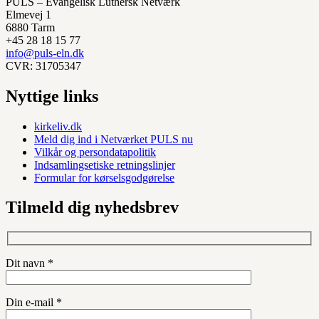
PULS – Evangelisk Luthersk Netværk
Elmevej 1
6880 Tarm
+45 28 18 15 77
info@puls-eln.dk
CVR: 31705347
Nyttige links
kirkeliv.dk
Meld dig ind i Netværket PULS nu
Vilkår og persondatapolitik
Indsamlingsetiske retningslinjer
Formular for kørselsgodgørelse
Tilmeld dig nyhedsbrev
Dit navn *
Din e-mail *