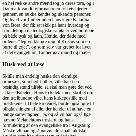
en hel række andre mænd tog jo deres tørn, og i
Danmark vandt reformationen folkets hjerter
gennem en række kendte og ukendte personer.
Og hvad var Luther uden hans kære Katarina
von Bora, der fik sat skik på hans hverdag og
som deltog i de teologiske samtaler ved bordene
på både tysk og latin. Hende, der døde med
ordene: ”Jeg vil klamre mig til Kristus som en
burre til tøjet”, og som selv var grebet for livet
af det evangelium, Luther gav mund og mæle.
Husk ved at læse
Skulle man endelig huske den elendige
ormesæk, som hed Luther, ville han i en
besindig stund tilføje, så skal man gøre det ved
at læse Bibelen. Hans to katekismer, skriftet om
den trælbundne vilje, hans kirkepostille med
prædikener til hele kirkeåret, burde også høre til
pligtlæsningen af alle, der kender til at have en
bange samvittighed. Ja, og så vil han også lige
nævne Melanchtons troslære og hans
formulering af den evangeliske tro i Augsburg.
Måske vil han også nævne de smallkaldiske