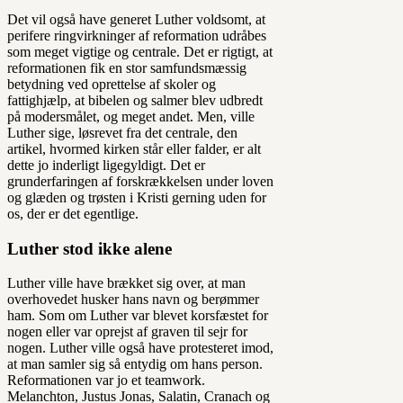
Det vil også have generet Luther voldsomt, at
perifere ringvirkninger af reformation udråbes
som meget vigtige og centrale. Det er rigtigt, at
reformationen fik en stor samfundsmæssig
betydning ved oprettelse af skoler og
fattighjælp, at bibelen og salmer blev udbredt
på modersmålet, og meget andet. Men, ville
Luther sige, løsrevet fra det centrale, den
artikel, hvormed kirken står eller falder, er alt
dette jo inderligt ligegyldigt. Det er
grunderfaringen af forskrækkelsen under loven
og glæden og trøsten i Kristi gerning uden for
os, der er det egentlige.
Luther stod ikke alene
Luther ville have brækket sig over, at man
overhovedet husker hans navn og berømmer
ham. Som om Luther var blevet korsfæstet for
nogen eller var oprejst af graven til sejr for
nogen. Luther ville også have protesteret imod,
at man samler sig så entydig om hans person.
Reformationen var jo et teamwork.
Melanchton, Justus Jonas, Salatin, Cranach og