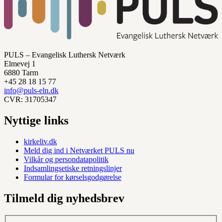
PULS – Evangelisk Luthersk Netværk
Elmevej 1
6880 Tarm
+45 28 18 15 77
info@puls-eln.dk
CVR: 31705347
Nyttige links
kirkeliv.dk
Meld dig ind i Netværket PULS nu
Vilkår og persondatapolitik
Indsamlingsetiske retningslinjer
Formular for kørselsgodgørelse
Tilmeld dig nyhedsbrev