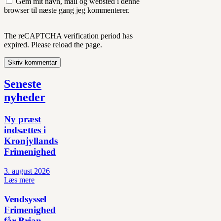
Gem mit navn, mail og websted i denne
browser til næste gang jeg kommenterer.
The reCAPTCHA verification period has
expired. Please reload the page.
Seneste
nyheder
Ny præst
indsættes i
Kronjyllands
Frimenighed
3. august 2026
Læs mere
Vendsyssel
Frimenighed
får Brian