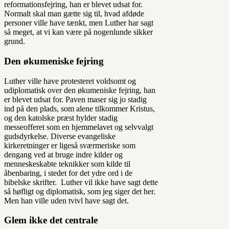
reformationsfejring, han er blevet udsat for.
Normalt skal man gætte sig til, hvad afdøde
personer ville have tænkt, men Luther har sagt
så meget, at vi kan være på nogenlunde sikker
grund.
Den økumeniske fejring
Luther ville have protesteret voldsomt og
udiplomatisk over den økumeniske fejring, han
er blevet udsat for. Paven maser sig jo stadig
ind på den plads, som alene tilkommer Kristus,
og den katolske præst hylder stadig
messeofferet som en hjemmelavet og selvvalgt
gudsdyrkelse. Diverse evangeliske
kirkeretninger er ligeså sværmeriske som
dengang ved at bruge indre kilder og
menneskeskabte teknikker som kilde til
åbenbaring, i stedet for det ydre ord i de
bibelske skrifter. Luther vil ikke have sagt dette
så høfligt og diplomatisk, som jeg siger det her.
Men han ville uden tvivl have sagt det.
Glem ikke det centrale