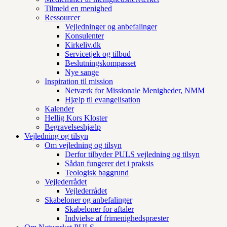
Tilmeld en menighed
Ressourcer
Vejledninger og anbefalinger
Konsulenter
Kirkeliv.dk
Servicetjek og tilbud
Beslutningskompasset
Nye sange
Inspiration til mission
Netværk for Missionale Menigheder, NMM
Hjælp til evangelisation
Kalender
Hellig Kors Kloster
Begravelseshjælp
Vejledning og tilsyn
Om vejledning og tilsyn
Derfor tilbyder PULS vejledning og tilsyn
Sådan fungerer det i praksis
Teologisk baggrund
Vejlederrådet
Vejlederrådet
Skabeloner og anbefalinger
Skabeloner for aftaler
Indvielse af frimenighedspræster