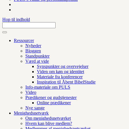
Hop til indhold
Ressourcer
Nyheder
Bloggen
Standpunkter
Værd at vide
Synspunkter og overvejelser
Viden om køn og identitet
Materiale fra konferencer
Inspiration til Åbent BibelStudie
Info-materiale om PULS
Video
Prædikener og gudstjenester
Online prædikener
Nye sange
Menighedsnetværk
Om menighedsnetværket
Hvem kan blive medlem?
Medlemmer af menighedsnetværket