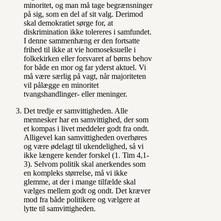
minoritet, og man må tage begrænsninger
på sig, som en del af sit valg. Derimod
skal demokratiet sørge for, at
diskrimination ikke tolereres i samfundet.
I denne sammenhæng er den fortsatte
frihed til ikke at vie homoseksuelle i
folkekirken eller forsvaret af børns behov
for både en mor og far yderst aktuel. Vi
må være særlig på vagt, når majoriteten
vil pålægge en minoritet
tvangshandlinger- eller meninger.
Det tredje er samvittigheden. Alle
mennesker har en samvittighed, der som
et kompas i livet meddeler godt fra ondt.
Alligevel kan samvittigheden overhøres
og være ødelagt til ukendelighed, så vi
ikke længere kender forskel (1. Tim 4,1-
3). Selvom politik skal anerkendes som
en kompleks størrelse, må vi ikke
glemme, at der i mange tilfælde skal
vælges mellem godt og ondt. Det kræver
mod fra både politikere og vælgere at
lytte til samvittigheden.