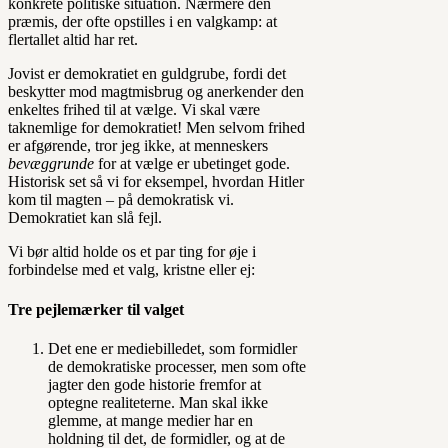
konkrete politiske situation. Nærmere den
præmis, der ofte opstilles i en valgkamp: at
flertallet altid har ret.
Jovist er demokratiet en guldgrube, fordi det
beskytter mod magtmisbrug og anerkender den
enkeltes frihed til at vælge. Vi skal være
taknemlige for demokratiet! Men selvom frihed
er afgørende, tror jeg ikke, at menneskers
bevæggrunde
for at vælge er ubetinget gode.
Historisk set så vi for eksempel, hvordan Hitler
kom til magten – på demokratisk vi.
Demokratiet kan slå fejl.
Vi bør altid holde os et par ting for øje i
forbindelse med et valg, kristne eller ej:
Tre pejlemærker til valget
Det ene er mediebilledet, som formidler
de demokratiske processer, men som ofte
jagter den gode historie fremfor at
optegne realiteterne. Man skal ikke
glemme, at mange medier har en
holdning til det, de formidler, og at de