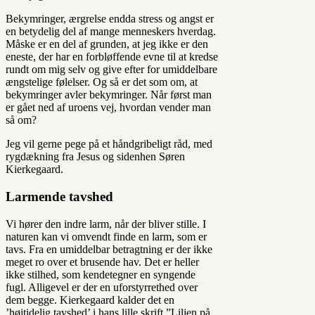
Bekymringer, ærgrelse endda stress og angst er
en betydelig del af mange menneskers hverdag.
Måske er en del af grunden, at jeg ikke er den
eneste, der har en forbløffende evne til at kredse
rundt om mig selv og give efter for umiddelbare
ængstelige følelser. Og så er det som om, at
bekymringer avler bekymringer. Når først man
er gået ned af uroens vej, hvordan vender man
så om?
Jeg vil gerne pege på et håndgribeligt råd, med
rygdækning fra Jesus og sidenhen Søren
Kierkegaard.
Larmende tavshed
Vi hører den indre larm, når der bliver stille. I
naturen kan vi omvendt finde en larm, som er
tavs. Fra en umiddelbar betragtning er der ikke
meget ro over et brusende hav. Det er heller
ikke stilhed, som kendetegner en syngende
fugl. Alligevel er der en uforstyrrethed over
dem begge. Kierkegaard kalder det en
’højtidelig tavshed’ i hans lille skrift ”Liljen på