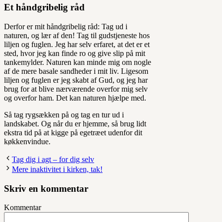
Et håndgribelig råd
Derfor er mit håndgribelig råd: Tag ud i
naturen, og lær af den! Tag til gudstjeneste hos
liljen og fuglen. Jeg har selv erfaret, at det er et
sted, hvor jeg kan finde ro og give slip på mit
tankemylder. Naturen kan minde mig om nogle
af de mere basale sandheder i mit liv. Ligesom
liljen og fuglen er jeg skabt af Gud, og jeg har
brug for at blive nærværende overfor mig selv
og overfor ham. Det kan naturen hjælpe med.
Så tag rygsækken på og tag en tur ud i
landskabet. Og når du er hjemme, så brug lidt
ekstra tid på at kigge på egetræet udenfor dit
køkkenvindue.
Tag dig i agt – for dig selv
Mere inaktivitet i kirken, tak!
Skriv en kommentar
Kommentar