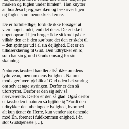
marken og fuglen under himlen”. Han knytter
an hos Jesu bjergprædiken og beskriver liljen
og fuglen som menneskets lærere.
De er forbilledlige, fordi de ikke forsøger at
være noget andet, end det de er. De er ikke i
noget oprør. Liljen bruger ikke sit krudt på de
vilkår, den er i; den gør bare det den er skabt til
– den springer ud i al sin dejlighed. Det er en
tillidserklæring til Gud. Den udtrykker en ro,
som har sin grund i Guds omsorg for sin
skabning.
Naturens tavshed handler altså ikke om dens
lydniveau, men om dens lydighed. Naturen
modtager hvert øjeblik af Gud uden bekymring
om selv at tage styringen. Derfor er den så
uforstyrret. Derfor er den sig selv så
nærværende. Derfor er den så glad. Også derfor
er tavsheden i naturen så højtidelig “Fordi den
udtrykker den ubetingede lydighed, hvormed
alt kun tjener én Herre, kun vender sig tjenende
mod Én, forenet i fuldkommen enighed, i én
stor Gudstjeneste […].