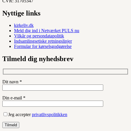
CVR: 31705347
Nyttige links
kirkeliv.dk
Meld dig ind i Netværket PULS nu
Vilkår og persondatapolitik
Indsamlingsetiske retningslinjer
Formular for kørselsgodgørelse
Tilmeld dig nyhedsbrev
Dit navn *
Din e-mail *
Jeg accepter
privatlivspolitikken