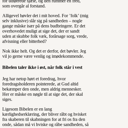
for udtørrede sjæle, og den rummer en fred,
som overgår al forstand.
Alligevel bøvler det i mit hoved. For ’folk’ (mig
selv inklusive) slår sig på sandheden – nogle
gange måske især på dens budbringere. Er det
overhovedet muligt at sige det, der er sandt
uden at skubbe folk væk, forårsage sorg, vrede,
afvisning eller bitterhed?
Nok ikke helt. Og det er derfor, det bøvler. Jeg
vil jo gerne være venlig og imødekommende.
Bibelen taler ikke i øst, når folk står i vest
Jeg har netop hørt et foredrag, hvor
foredragsholderen pointerede, at Gud altid
bekæmper den onde, men aldrig mennesker.
Her er måske en nøgle til at sige det, der skal
siges.
Ligesom Bibelen er en lang
kærlighedserklæring, der bliver råbt og hvisket
fra skaberen til skabningen for at fri os fra den
onde, sådan må vi hviske og råbe sandheden, så