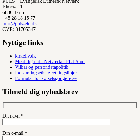
PULS – Evangelisk Luthersk Netværk
Elmevej 1
6880 Tarm
+45 28 18 15 77
info@puls-eln.dk
CVR: 31705347
Nyttige links
kirkeliv.dk
Meld dig ind i Netværket PULS nu
Vilkår og persondatapolitik
Indsamlingsetiske retningslinjer
Formular for kørselsgodgørelse
Tilmeld dig nyhedsbrev
Dit navn *
Din e-mail *