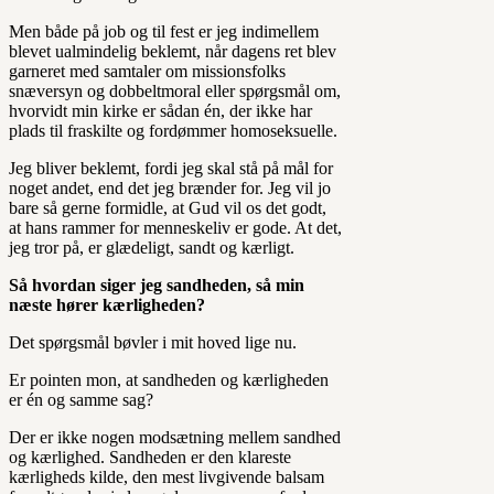
Men både på job og til fest er jeg indimellem
blevet ualmindelig beklemt, når dagens ret blev
garneret med samtaler om missionsfolks
snæversyn og dobbeltmoral eller spørgsmål om,
hvorvidt min kirke er sådan én, der ikke har
plads til fraskilte og fordømmer homoseksuelle.
Jeg bliver beklemt, fordi jeg skal stå på mål for
noget andet, end det jeg brænder for. Jeg vil jo
bare så gerne formidle, at Gud vil os det godt,
at hans rammer for menneskeliv er gode. At det,
jeg tror på, er glædeligt, sandt
og
kærligt
.
Så hvordan siger jeg sandheden, så min
næste hører kærligheden?
Det spørgsmål bøvler i mit hoved lige nu.
Er pointen mon, at sandheden og kærligheden
er én og samme sag?
Der er ikke nogen modsætning mellem sandhed
og kærlighed. Sandheden er den klareste
kærligheds kilde, den mest livgivende balsam