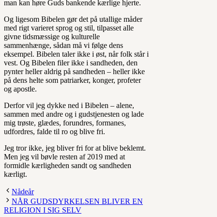
man kan høre Guds bankende kærlige hjerte.
Og ligesom Bibelen gør det på utallige måder
med rigt varieret sprog og stil, tilpasset alle
givne tidsmæssige og kulturelle
sammenhænge,
sådan må vi følge dens
eksempel. Bibelen taler ikke i øst, når folk står i
vest. Og Bibelen filer ikke i sandheden, den
pynter heller aldrig på sandheden – heller ikke
på dens helte som patriarker, konger, profeter
og apostle.
Derfor vil jeg dykke ned i Bibelen – alene,
sammen med andre og i gudstjenesten og lade
mig trøste, glædes, forundres, formanes,
udfordres, falde til ro og blive fri.
Jeg tror ikke, jeg bliver fri for at blive beklemt.
Men jeg vil bøvle resten af 2019 med at
formidle kærligheden sandt og sandheden
kærligt.
Nådeår
NÅR GUDSDYRKELSEN BLIVER EN
RELIGION I SIG SELV