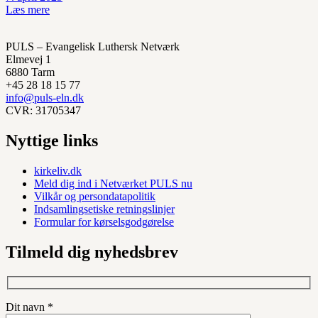
Læs mere
PULS – Evangelisk Luthersk Netværk
Elmevej 1
6880 Tarm
+45 28 18 15 77
info@puls-eln.dk
CVR: 31705347
Nyttige links
kirkeliv.dk
Meld dig ind i Netværket PULS nu
Vilkår og persondatapolitik
Indsamlingsetiske retningslinjer
Formular for kørselsgodgørelse
Tilmeld dig nyhedsbrev
Dit navn *