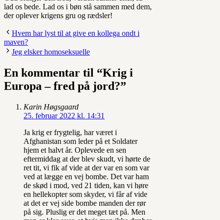
lad os bede. Lad os i bøn stå sammen med dem,
der oplever krigens gru og rædsler!
Hvem har lyst til at give en kollega ondt i
maven?
Jeg elsker homoseksuelle
En kommentar til “Krig i
Europa – fred på jord?”
Karin Høgsgaard
25. februar 2022 kl. 14:31
Ja krig er frygtelig, har været i
Afghanistan som leder på et Soldater
hjem et halvt år. Oplevede en sen
eftermiddag at der blev skudt, vi hørte de
ret tit, vi fik af vide at der var en som var
ved at lægge en vej bombe. Det var ham
de skød i mod, ved 21 tiden, kan vi høre
en hellekopter som skyder, vi får af vide
at det er vej side bombe manden der rør
på sig. Pluslig er det meget tæt på. Men