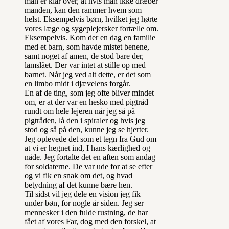
man er klar over, at hvis man ikke dræber
manden, kan den rammer hvem som
helst. Eksempelvis børn, hvilket jeg hørte
vores læge og sygeplejersker fortælle om.
Eksempelvis. Kom der en dag en familie
med et barn, som havde mistet benene,
samt noget af amen, de stod bare der,
lamslået. Der var intet at stille op med
barnet. Når jeg ved alt dette, er det som
en limbo midt i djævelens forgår.
En af de ting, som jeg ofte bliver mindet
om, er at der var en hesko med pigtråd
rundt om hele lejeren når jeg så på
pigtråden, lå den i spiraler og hvis jeg
stod og så på den, kunne jeg se hjerter.
Jeg oplevede det som et tegn fra Gud om
at vi er hegnet ind, I hans kærlighed og
nåde. Jeg fortalte det en aften som andag
for soldaterne. De var ude for at se efter
og vi fik en snak om det, og hvad
betydning af det kunne bære hen.
Til sidst vil jeg dele en vision jeg fik
under bøn, for nogle år siden. Jeg ser
mennesker i den fulde rustning, de har
fået af vores Far, dog med den forskel, at