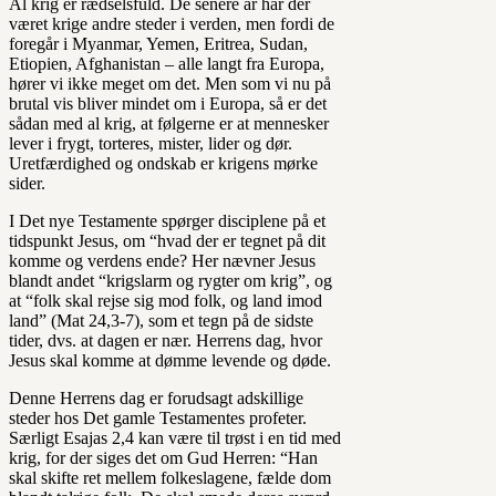
Al krig er rædselsfuld. De senere år har der
været krige andre steder i verden, men fordi de
foregår i Myanmar, Yemen, Eritrea, Sudan,
Etiopien, Afghanistan – alle langt fra Europa,
hører vi ikke meget om det. Men som vi nu på
brutal vis bliver mindet om i Europa, så er det
sådan med al krig, at følgerne er at mennesker
lever i frygt, torteres, mister, lider og dør.
Uretfærdighed og ondskab er krigens mørke
sider.
I Det nye Testamente spørger disciplene på et
tidspunkt Jesus, om “hvad der er tegnet på dit
komme og verdens ende? Her nævner Jesus
blandt andet “krigslarm og rygter om krig”, og
at “folk skal rejse sig mod folk, og land imod
land” (Mat 24,3-7), som et tegn på de sidste
tider, dvs. at dagen er nær. Herrens dag, hvor
Jesus skal komme at dømme levende og døde.
Denne Herrens dag er forudsagt adskillige
steder hos Det gamle Testamentes profeter.
Særligt Esajas 2,4 kan være til trøst i en tid med
krig, for der siges det om Gud Herren: “Han
skal skifte ret mellem folkeslagene, fælde dom