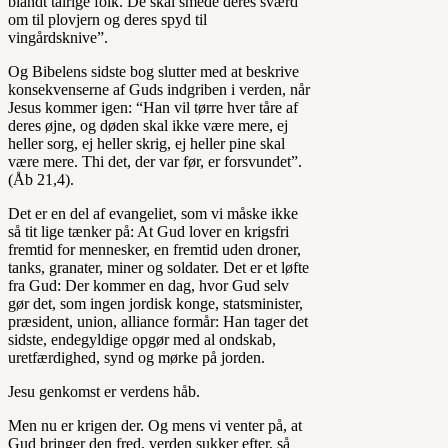
blandt talrige folk. De skal smede deres sværd
om til plovjern og deres spyd til
vingårdsknive”.
Og Bibelens sidste bog slutter med at beskrive
konsekvenserne af Guds indgriben i verden, når
Jesus kommer igen: “Han vil tørre hver tåre af
deres øjne, og døden skal ikke være mere, ej
heller sorg, ej heller skrig, ej heller pine skal
være mere. Thi det, der var før, er forsvundet”.
(Åb 21,4).
Det er en del af evangeliet, som vi måske ikke
så tit lige tænker på: At Gud lover en krigsfri
fremtid for mennesker, en fremtid uden droner,
tanks, granater, miner og soldater. Det er et løfte
fra Gud: Der kommer en dag, hvor Gud selv
gør det, som ingen jordisk konge, statsminister,
præsident, union, alliance formår: Han tager det
sidste, endegyldige opgør med al ondskab,
uretfærdighed, synd og mørke på jorden.
Jesu genkomst er verdens håb.
Men nu er krigen der. Og mens vi venter på, at
Gud bringer den fred, verden sukker efter, så