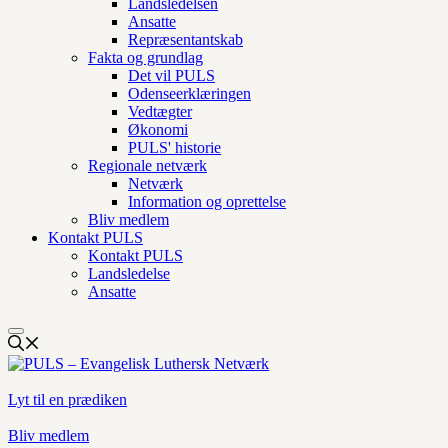
Landsledelsen
Ansatte
Repræsentantskab
Fakta og grundlag
Det vil PULS
Odenseerklæringen
Vedtægter
Økonomi
PULS' historie
Regionale netværk
Netværk
Information og oprettelse
Bliv medlem
Kontakt PULS
Kontakt PULS
Landsledelse
Ansatte
Lyt til en prædiken
Bliv medlem