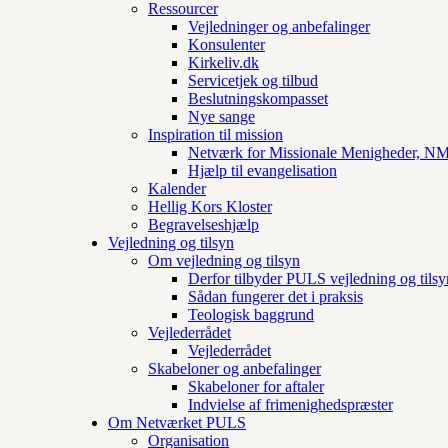
Ressourcer
Vejledninger og anbefalinger
Konsulenter
Kirkeliv.dk
Servicetjek og tilbud
Beslutningskompasset
Nye sange
Inspiration til mission
Netværk for Missionale Menigheder, 
Hjælp til evangelisation
Kalender
Hellig Kors Kloster
Begravelseshjælp
Vejledning og tilsyn
Om vejledning og tilsyn
Derfor tilbyder PULS vejledning og tilsy
Sådan fungerer det i praksis
Teologisk baggrund
Vejlederrådet
Vejlederrådet
Skabeloner og anbefalinger
Skabeloner for aftaler
Indvielse af frimenighedspræster
Om Netværket PULS
Organisation