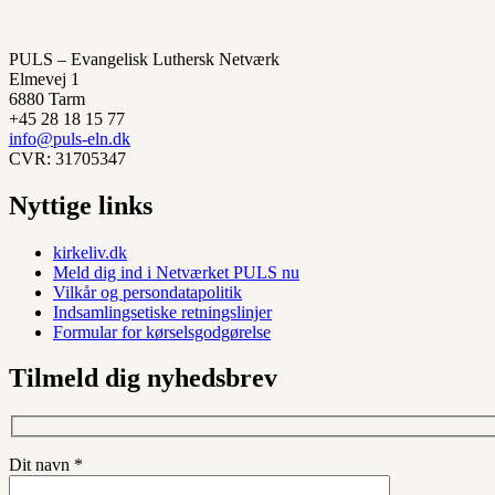
PULS – Evangelisk Luthersk Netværk
Elmevej 1
6880 Tarm
+45 28 18 15 77
info@puls-eln.dk
CVR: 31705347
Nyttige links
kirkeliv.dk
Meld dig ind i Netværket PULS nu
Vilkår og persondatapolitik
Indsamlingsetiske retningslinjer
Formular for kørselsgodgørelse
Tilmeld dig nyhedsbrev
Dit navn *