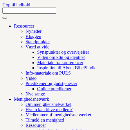
Hop til indhold
Ressourcer
Nyheder
Bloggen
Standpunkter
Værd at vide
Synspunkter og overvejelser
Viden om køn og identitet
Materiale fra konferencer
Inspiration til Åbent BibelStudie
Info-materiale om PULS
Video
Prædikener og gudstjenester
Online prædikener
Nye sange
Menighedsnetværk
Om menighedsnetværket
Hvem kan blive medlem?
Medlemmer af menighedsnetværket
Tilmeld en menighed
Ressourcer