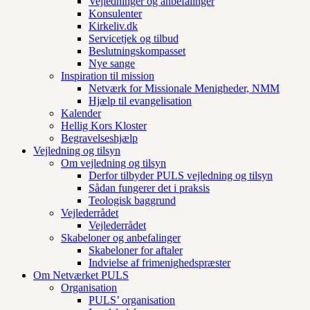
Vejledninger og anbefalinger
Konsulenter
Kirkeliv.dk
Servicetjek og tilbud
Beslutningskompasset
Nye sange
Inspiration til mission
Netværk for Missionale Menigheder, NMM
Hjælp til evangelisation
Kalender
Hellig Kors Kloster
Begravelseshjælp
Vejledning og tilsyn
Om vejledning og tilsyn
Derfor tilbyder PULS vejledning og tilsyn
Sådan fungerer det i praksis
Teologisk baggrund
Vejlederrådet
Vejlederrådet
Skabeloner og anbefalinger
Skabeloner for aftaler
Indvielse af frimenighedspræster
Om Netværket PULS
Organisation
PULS’ organisation