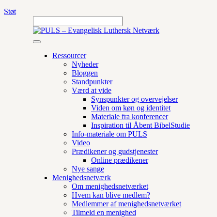
Støt
Ressourcer
Nyheder
Bloggen
Standpunkter
Værd at vide
Synspunkter og overvejelser
Viden om køn og identitet
Materiale fra konferencer
Inspiration til Åbent BibelStudie
Info-materiale om PULS
Video
Prædikener og gudstjenester
Online prædikener
Nye sange
Menighedsnetværk
Om menighedsnetværket
Hvem kan blive medlem?
Medlemmer af menighedsnetværket
Tilmeld en menighed