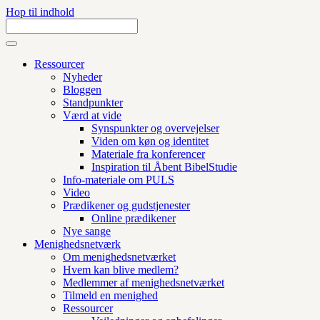
Hop til indhold
Ressourcer
Nyheder
Bloggen
Standpunkter
Værd at vide
Synspunkter og overvejelser
Viden om køn og identitet
Materiale fra konferencer
Inspiration til Åbent BibelStudie
Info-materiale om PULS
Video
Prædikener og gudstjenester
Online prædikener
Nye sange
Menighedsnetværk
Om menighedsnetværket
Hvem kan blive medlem?
Medlemmer af menighedsnetværket
Tilmeld en menighed
Ressourcer