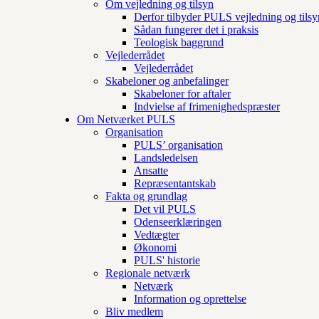
Om vejledning og tilsyn
Derfor tilbyder PULS vejledning og tilsy
Sådan fungerer det i praksis
Teologisk baggrund
Vejlederrådet
Vejlederrådet
Skabeloner og anbefalinger
Skabeloner for aftaler
Indvielse af frimenighedspræster
Om Netværket PULS
Organisation
PULS’ organisation
Landsledelsen
Ansatte
Repræsentantskab
Fakta og grundlag
Det vil PULS
Odenseerklæringen
Vedtægter
Økonomi
PULS' historie
Regionale netværk
Netværk
Information og oprettelse
Bliv medlem