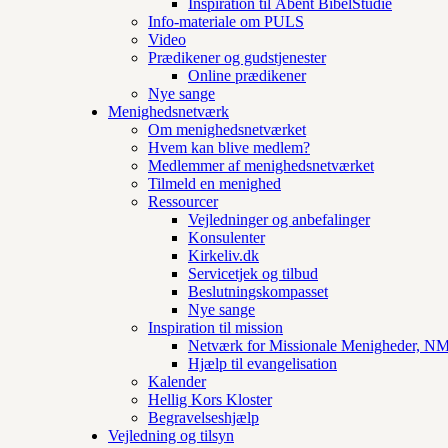
Inspiration til Åbent BibelStudie
Info-materiale om PULS
Video
Prædikener og gudstjenester
Online prædikener
Nye sange
Menighedsnetværk
Om menighedsnetværket
Hvem kan blive medlem?
Medlemmer af menighedsnetværket
Tilmeld en menighed
Ressourcer
Vejledninger og anbefalinger
Konsulenter
Kirkeliv.dk
Servicetjek og tilbud
Beslutningskompasset
Nye sange
Inspiration til mission
Netværk for Missionale Menigheder, 
Hjælp til evangelisation
Kalender
Hellig Kors Kloster
Begravelseshjælp
Vejledning og tilsyn