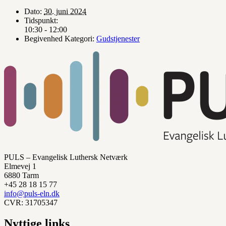
Dato:
30. juni 2024
Tidspunkt:
10:30 - 12:00
Begivenhed Kategori:
Gudstjenester
PULS – Evangelisk Luthersk Netværk
Elmevej 1
6880 Tarm
+45 28 18 15 77
info@puls-eln.dk
CVR: 31705347
Nyttige links