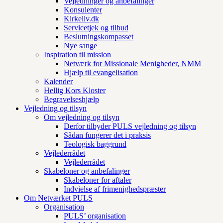
Vejledninger og anbefalinger
Konsulenter
Kirkeliv.dk
Servicetjek og tilbud
Beslutningskompasset
Nye sange
Inspiration til mission
Netværk for Missionale Menigheder, NMM
Hjælp til evangelisation
Kalender
Hellig Kors Kloster
Begravelseshjælp
Vejledning og tilsyn
Om vejledning og tilsyn
Derfor tilbyder PULS vejledning og tilsyn
Sådan fungerer det i praksis
Teologisk baggrund
Vejlederrådet
Vejlederrådet
Skabeloner og anbefalinger
Skabeloner for aftaler
Indvielse af frimenighedspræster
Om Netværket PULS
Organisation
PULS’ organisation