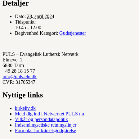
Detaljer
Dato:
28. april 2024
Tidspunkt:
10:45 - 12:00
Begivenhed Kategori:
Gudstjenester
PULS – Evangelisk Luthersk Netværk
Elmevej 1
6880 Tarm
+45 28 18 15 77
info@puls-eln.dk
CVR: 31705347
Nyttige links
kirkeliv.dk
Meld dig ind i Netværket PULS nu
Vilkår og persondatapolitik
Indsamlingsetiske retningslinjer
Formular for kørselsgodgørelse