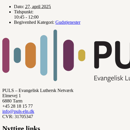
Dato:
27. april 2025
Tidspunkt:
10:45 - 12:00
Begivenhed Kategori:
Gudstjenester
PULS – Evangelisk Luthersk Netværk
Elmevej 1
6880 Tarm
+45 28 18 15 77
info@puls-eln.dk
CVR: 31705347
Nyttige links