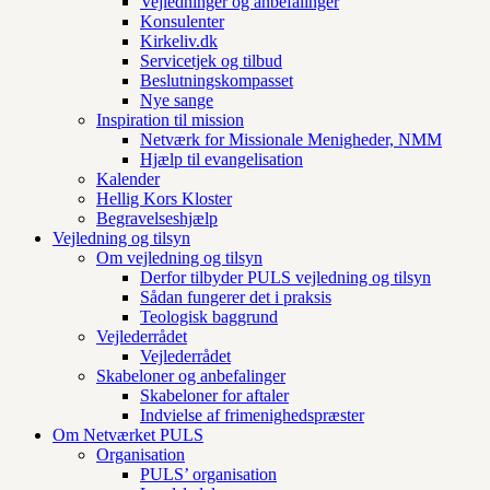
Vejledninger og anbefalinger
Konsulenter
Kirkeliv.dk
Servicetjek og tilbud
Beslutningskompasset
Nye sange
Inspiration til mission
Netværk for Missionale Menigheder, NMM
Hjælp til evangelisation
Kalender
Hellig Kors Kloster
Begravelseshjælp
Vejledning og tilsyn
Om vejledning og tilsyn
Derfor tilbyder PULS vejledning og tilsyn
Sådan fungerer det i praksis
Teologisk baggrund
Vejlederrådet
Vejlederrådet
Skabeloner og anbefalinger
Skabeloner for aftaler
Indvielse af frimenighedspræster
Om Netværket PULS
Organisation
PULS’ organisation