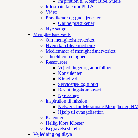
Inspiration til Åbent BibelStudie
Info-materiale om PULS
Video
Prædikener og gudstjenester
Online prædikener
Nye sange
Menighedsnetværk
Om menighedsnetværket
Hvem kan blive medlem?
Medlemmer af menighedsnetværket
Tilmeld en menighed
Ressourcer
Vejledninger og anbefalinger
Konsulenter
Kirkeliv.dk
Servicetjek og tilbud
Beslutningskompasset
Nye sange
Inspiration til mission
Netværk for Missionale Menigheder, 
Hjælp til evangelisation
Kalender
Hellig Kors Kloster
Begravelseshjælp
Vejledning og tilsyn