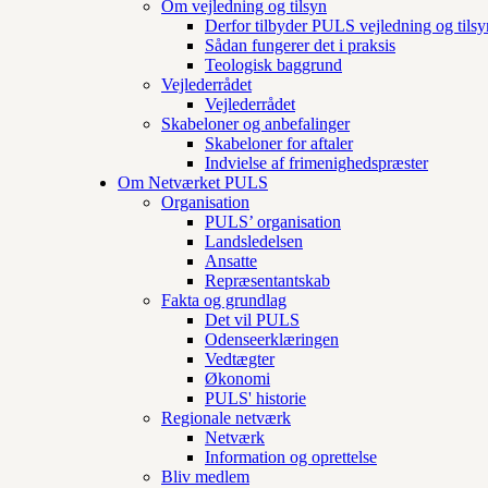
Om vejledning og tilsyn
Derfor tilbyder PULS vejledning og tilsy
Sådan fungerer det i praksis
Teologisk baggrund
Vejlederrådet
Vejlederrådet
Skabeloner og anbefalinger
Skabeloner for aftaler
Indvielse af frimenighedspræster
Om Netværket PULS
Organisation
PULS’ organisation
Landsledelsen
Ansatte
Repræsentantskab
Fakta og grundlag
Det vil PULS
Odenseerklæringen
Vedtægter
Økonomi
PULS' historie
Regionale netværk
Netværk
Information og oprettelse
Bliv medlem