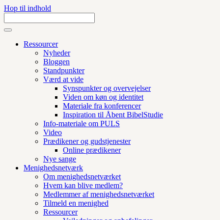
Hop til indhold
Ressourcer
Nyheder
Bloggen
Standpunkter
Værd at vide
Synspunkter og overvejelser
Viden om køn og identitet
Materiale fra konferencer
Inspiration til Åbent BibelStudie
Info-materiale om PULS
Video
Prædikener og gudstjenester
Online prædikener
Nye sange
Menighedsnetværk
Om menighedsnetværket
Hvem kan blive medlem?
Medlemmer af menighedsnetværket
Tilmeld en menighed
Ressourcer